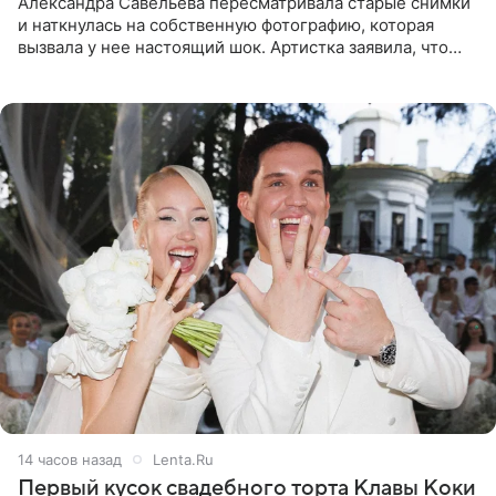
Александра Савельева пересматривала старые снимки
и наткнулась на собственную фотографию, которая
вызвала у нее настоящий шок. Артистка заявила, что
пропасть между ее прошлым и нынешним обликом
огромна. При
14 часов назад
Lenta.Ru
Первый кусок свадебного торта Клавы Коки