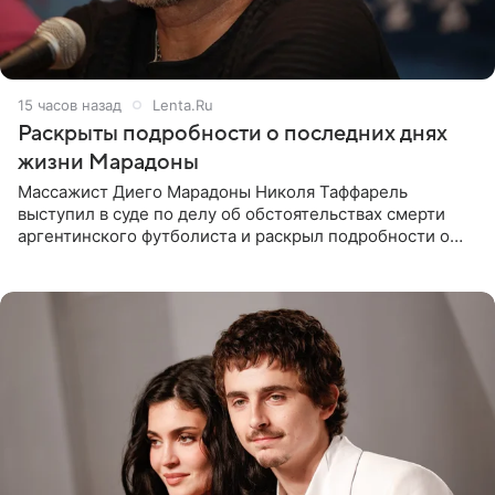
15 часов назад
Lenta.Ru
Раскрыты подробности о последних днях
жизни Марадоны
Массажист Диего Марадоны Николя Таффарель
выступил в суде по делу об обстоятельствах смерти
аргентинского футболиста и раскрыл подробности о
последних днях его жизни. Его слова приводит AFP. На
заседании