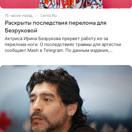
15 часов назад
Lenta.Ru
Раскрыты последствия перелома для
Безруковой
Актриса Ирина Безрукова прервет работу из-за
перелома ноги. О последствиях травмы для артистки
сообщает Mash в Telegram. По данным издания,
Безрукова пропустит 15 спектаклей — восемь показов
«Женитьбы Фигаро»,