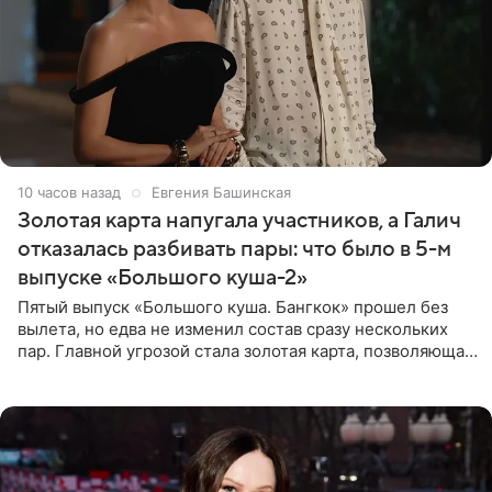
10 часов назад
Евгения Башинская
Золотая карта напугала участников, а Галич
отказалась разбивать пары: что было в 5-м
выпуске «Большого куша-2»
Пятый выпуск «Большого куша. Бангкок» прошел без
вылета, но едва не изменил состав сразу нескольких
пар. Главной угрозой стала золотая карта, позволяющая
разлучить один из дуэтов и поменять участников
местами.