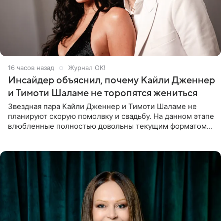
16 часов назад
Журнал OK!
Инсайдер объяснил, почему Кайли Дженнер
и Тимоти Шаламе не торопятся жениться
Звездная пара Кайли Дженнер и Тимоти Шаламе не
планируют скорую помолвку и свадьбу. На данном этапе
влюбленные полностью довольны текущим форматом
своих отношений и сознательно не хотят торопить
события. Сейчас