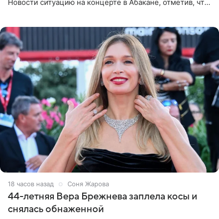
Новости ситуацию на концерте в Абакане, отметив, что
во время исполнения песни «Братья-славяне» он
обменивался
18 часов назад
Соня Жарова
44-летняя Вера Брежнева заплела косы и
снялась обнаженной