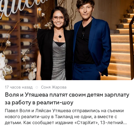
17 часов назад
Соня Жарова
Воля и Утяшева платят своим детям зарплату
за работу в реалити-шоу
Павел Воля и Ляйсан Утяшева отправились на съемки
нового реалити-шоу в Таиланд не одни, а вместе с
детьми. Как сообщает издание «СтарХит», 13-летний
Роберт и 11-летняя София не просто сопровождают