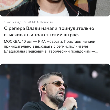
1 час назад
© РИА Новости
С рэпера Влади начали принудительно
взыскивать иноагентский штраф
МОСКВА, 10 авг — РИА Новости. Приставы начали
принудительно взыскивать с рэп-исполнителя
Владислава Лешкевича (творческий псевдоним —
Влади; признан иноагентом в РФ) штраф за нарушение
порядка деятельности