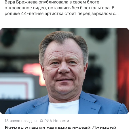
Вера Брежнева опубликовала в своем блоге
откровенное видео, оставшись без бюстгальтера. В
ролике 44-летняя артистка стоит перед зеркалом с
обнаженной грудью. Волосы певица собрала в косы и
надела головной убор.
18 часов назад
© РИА Новости
Бутман оценил решение друзей Долиной