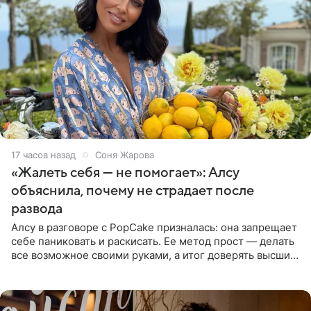
17 часов назад
Соня Жарова
«Жалеть себя — не помогает»: Алсу
объяснила, почему не страдает после
развода
Алсу в разговоре с PopCake призналась: она запрещает
себе паниковать и раскисать. Ее метод прост — делать
все возможное своими руками, а итог доверять высшим
силам. Певица утверждает, что истерики и потеря