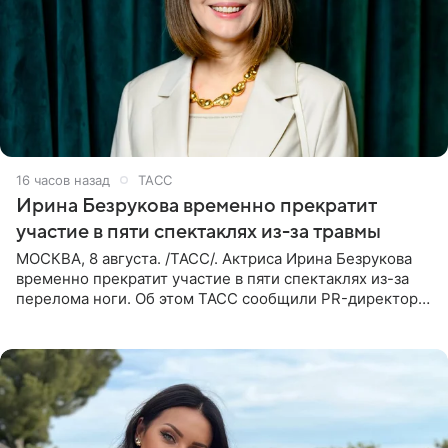
16 часов назад
ТАСС
Ирина Безрукова временно прекратит
участие в пяти спектаклях из-за травмы
МОСКВА, 8 августа. /ТАСС/. Актриса Ирина Безрукова
временно прекратит участие в пяти спектаклях из-за
перелома ноги. Об этом ТАСС сообщили PR-директор
артистки Станислав Влайку и пресс-атташе
Московского