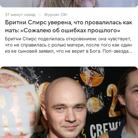
37 минут назад
Журнал OK!
Бритни Спирс уверена, что провалилась как
мать: «Сожалею об ошибках прошлого»
Бритни Спирс поделилась откровением: она чувствует,
что не справилась с ролью матери, после того как один
из ее сыновей заявил, что не верит в Бога. Поп-звезда
утверждает, что Святой Дух пребывает высоко в