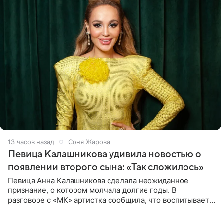
13 часов назад
Соня Жарова
Певица Калашникова удивила новостью о
появлении второго сына: «Так сложилось»
Певица Анна Калашникова сделала неожиданное
признание, о котором молчала долгие годы. В
разговоре с «МК» артистка сообщила, что воспитывает
не одного, а сразу двух сыновей. «На самом деле я
всегда мечтала, что