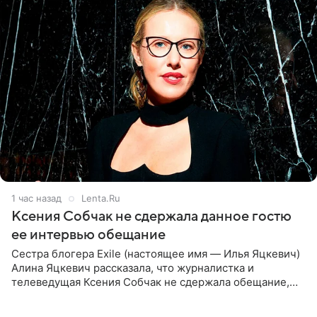
1 час назад
Lenta.Ru
Ксения Собчак не сдержала данное гостю
ее интервью обещание
Сестра блогера Exile (настоящее имя — Илья Яцкевич)
Алина Яцкевич рассказала, что журналистка и
телеведущая Ксения Собчак не сдержала обещание,
которое дала ему во время интервью с ним. Об этом она
заявила в