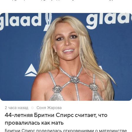
«Интервидение» могла бы представить молодая певица
Варвара Убель, так
2 часа назад
Соня Жарова
44-летняя Бритни Спирс считает, что
провалилась как мать
Бритни Спирс поделилась откровениями о материнстве