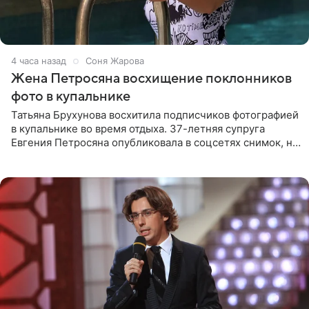
4 часа назад
Соня Жарова
Жена Петросяна восхищение поклонников
фото в купальнике
Татьяна Брухунова восхитила подписчиков фотографией
в купальнике во время отдыха. 37-летняя супруга
Евгения Петросяна опубликовала в соцсетях снимок, на
котором позирует у бассейна в белоснежном монокини
с