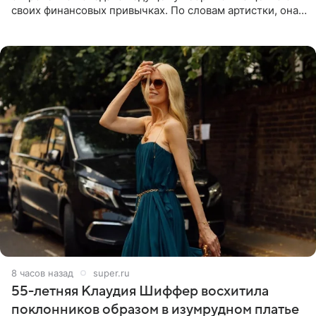
своих финансовых привычках. По словам артистки, она
давно перестала следить за тратами и может позволить
себе жить,
8 часов назад
super.ru
55-летняя Клаудия Шиффер восхитила
поклонников образом в изумрудном платье