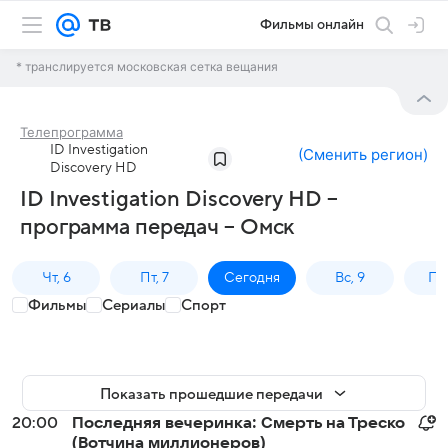
Фильмы онлайн
* транслируется московская сетка вещания
Телепрограмма
ID Investigation
(
Сменить регион
)
Discovery HD
ID Investigation Discovery HD –
программа передач – Омск
Чт, 6
Пт, 7
Сегодня
Вс, 9
Пн,
Фильмы
Сериалы
Спорт
Показать прошедшие передачи
20:00
Последняя вечеринка: Смерть на Треско
(Вотчина миллионеров)