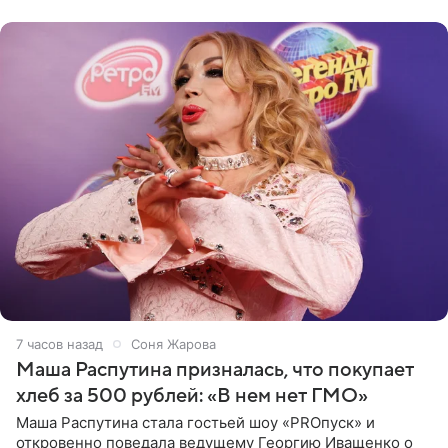
исполнителей мирового
7 часов назад
Соня Жарова
Маша Распутина призналась, что покупает
хлеб за 500 рублей: «В нем нет ГМО»
Маша Распутина стала гостьей шоу «PROпуск» и
откровенно поведала ведущему Георгию Иващенко о