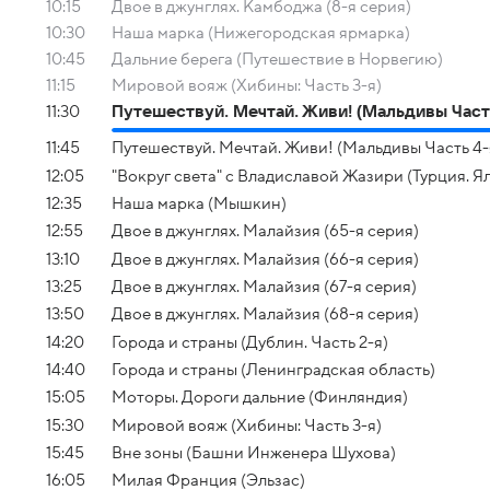
10:15
Двое в джунглях. Камбоджа (8-я серия)
10:30
Наша марка (Нижегородская ярмарка)
10:45
Дальние берега (Путешествие в Норвегию)
11:15
Мировой вояж (Хибины: Часть 3-я)
11:30
Путешествуй. Мечтай. Живи! (Мальдивы Часть
11:45
Путешествуй. Мечтай. Живи! (Мальдивы Часть 4-
12:05
"Вокруг света" с Владиславой Жазири (Турция. 
12:35
Наша марка (Мышкин)
12:55
Двое в джунглях. Малайзия (65-я серия)
13:10
Двое в джунглях. Малайзия (66-я серия)
13:25
Двое в джунглях. Малайзия (67-я серия)
13:50
Двое в джунглях. Малайзия (68-я серия)
14:20
Города и страны (Дублин. Часть 2-я)
14:40
Города и страны (Ленинградская область)
15:05
Моторы. Дороги дальние (Финляндия)
15:30
Мировой вояж (Хибины: Часть 3-я)
15:45
Вне зоны (Башни Инженера Шухова)
16:05
Милая Франция (Эльзас)