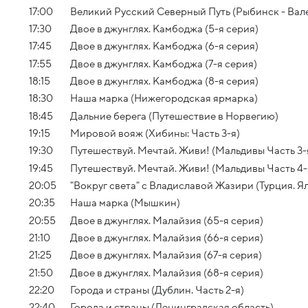
17:00
Великий Русский Северный Путь (Рыбинск - Ва
17:30
Двое в джунглях. Камбоджа (5-я серия)
17:45
Двое в джунглях. Камбоджа (6-я серия)
17:55
Двое в джунглях. Камбоджа (7-я серия)
18:15
Двое в джунглях. Камбоджа (8-я серия)
18:30
Наша марка (Нижегородская ярмарка)
18:45
Дальние берега (Путешествие в Норвегию)
19:15
Мировой вояж (Хибины: Часть 3-я)
19:30
Путешествуй. Мечтай. Живи! (Мальдивы Часть 3-
19:45
Путешествуй. Мечтай. Живи! (Мальдивы Часть 4-
20:05
"Вокруг света" с Владиславой Жазири (Турция. 
20:35
Наша марка (Мышкин)
20:55
Двое в джунглях. Малайзия (65-я серия)
21:10
Двое в джунглях. Малайзия (66-я серия)
21:25
Двое в джунглях. Малайзия (67-я серия)
21:50
Двое в джунглях. Малайзия (68-я серия)
22:20
Города и страны (Дублин. Часть 2-я)
22:40
Города и страны (Ленинградская область)