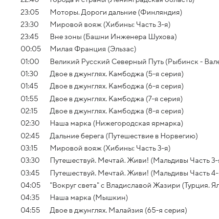
23:05
Моторы. Дороги дальние (Финляндия)
23:30
Мировой вояж (Хибины: Часть 3-я)
23:45
Вне зоны (Башни Инженера Шухова)
00:05
Милая Франция (Эльзас)
01:00
Великий Русский Северный Путь (Рыбинск - Ва
01:30
Двое в джунглях. Камбоджа (5-я серия)
01:45
Двое в джунглях. Камбоджа (6-я серия)
01:55
Двое в джунглях. Камбоджа (7-я серия)
02:15
Двое в джунглях. Камбоджа (8-я серия)
02:30
Наша марка (Нижегородская ярмарка)
02:45
Дальние берега (Путешествие в Норвегию)
03:15
Мировой вояж (Хибины: Часть 3-я)
03:30
Путешествуй. Мечтай. Живи! (Мальдивы Часть 3-
03:45
Путешествуй. Мечтай. Живи! (Мальдивы Часть 4-
04:05
"Вокруг света" с Владиславой Жазири (Турция. 
04:35
Наша марка (Мышкин)
04:55
Двое в джунглях. Малайзия (65-я серия)