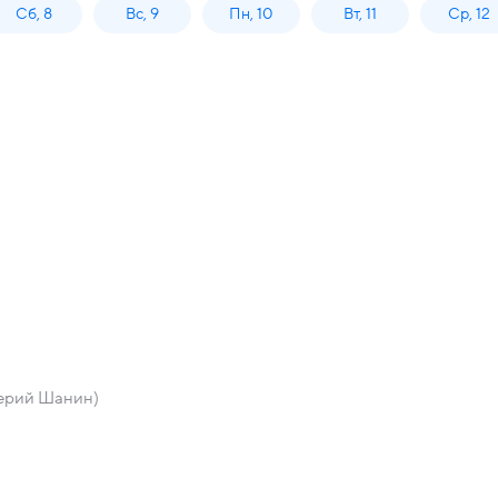
Сб, 8
Вс, 9
Пн, 10
Вт, 11
Ср, 12
лерий Шанин)