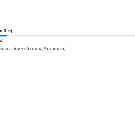
 3-я)
я)
Ялова любимый город Ататюрка)