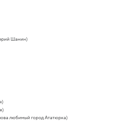
лерий Шанин)
я)
я)
Ялова любимый город Ататюрка)