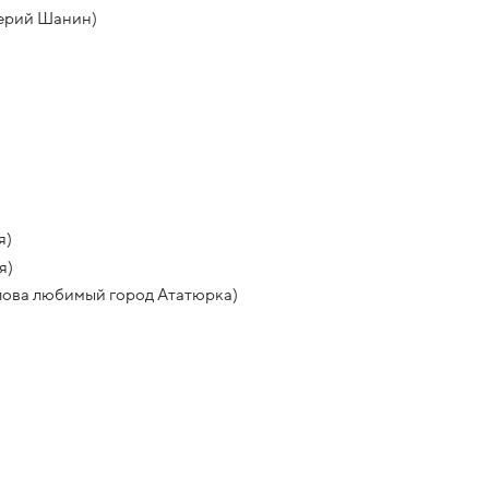
лерий Шанин)
я)
я)
Ялова любимый город Ататюрка)