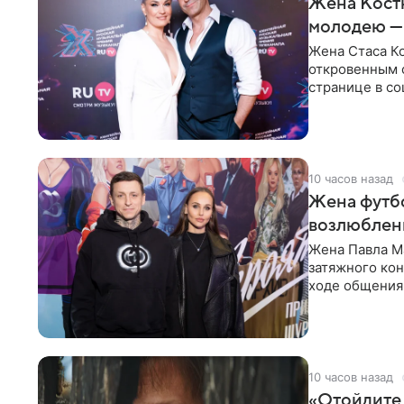
Жена Кост
молодею —
Жена Стаса К
откровенным 
странице в со
время отпуска
10 часов назад
Жена футбо
возлюбленн
Жена Павла Ма
затяжного ко
ходе общения 
раньше судил 
10 часов назад
«Отойдите,