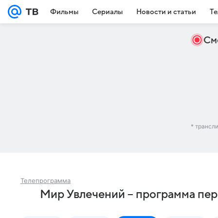
Фильмы
Сериалы
Новости и статьи
Те
См
* трансл
Телепрограмма
Мир Увлечений – программа пер