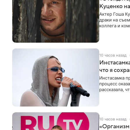
Куценко на
Актер Гоша Ку
драки на съем
коллега и ком
10 часов назад
Инстасамка
что я сохр
Инстасамка пр
процесс оказа
рассказала, ч
«ужасно
10 часов назад
«Организм 