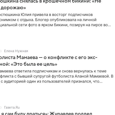
юшкина снялась в крошечном бикини: «Не
 дорожаю»
остюшкина Юлия привела в восторг подписчиков
снимком с отдыха. Блогер опубликовала на личной
циальной сети фото в ярком бикини, позируя на пирсе во
 в Турции,
Елена Нужная
листа Мамаева — о конфликте с его экс-
ой: «Это была ее цель»
маева ответила подписчикам и снова вернулась к теме
нфликта с бывшей супругой футболиста Аланой Мамаевой. В
с аудиторией один из пользователей признался, что
о
Газета.Ru
 я сам буду драться»: Журавлев поддел