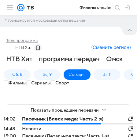
Фильмы онлайн
* транслируется московская сетка вещания
Телепрограмма
(
Сменить регион
)
НТВ Хит
НТВ Хит – программа передач – Омск
Сб, 8
Вс, 9
Сегодня
Вт, 11
Ср,
Фильмы
Сериалы
Спорт
Показать прошедшие передачи
14:02
Пасечник (Блеск меда: Часть 2-я)
14:48
Новости
15:00
Пасечник (Летальное такси: Часть 1-я)