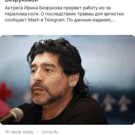
Актриса Ирина Безрукова прервет работу из-за
перелома ноги. О последствиях травмы для артистки
сообщает Mash в Telegram. По данным издания,
Безрукова пропустит 15 спектаклей — восемь показов
«Женитьбы Фигаро»,
16 часов назад
Lenta.Ru