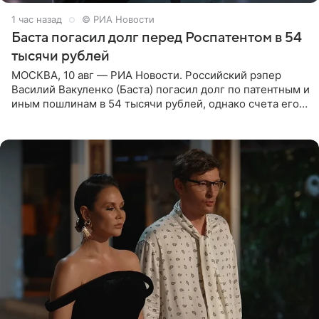
1 час назад
© РИА Новости
Баста погасил долг перед Роспатентом в 54
тысячи рублей
МОСКВА, 10 авг — РИА Новости. Российский рэпер
Василий Вакуленко (Баста) погасил долг по патентным и
иным пошлинам в 54 тысячи рублей, однако счета его
компании все еще заблокированы, следует из
материалов