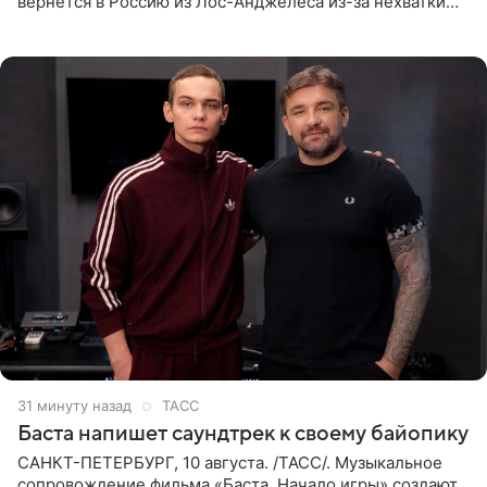
вернется в Россию из Лос-Анджелеса из-за нехватки
денег. Его комментарий передает «Абзац».
Медиаменеджер уточнил,
31 минуту назад
ТАСС
Баста напишет саундтрек к своему байопику
САНКТ-ПЕТЕРБУРГ, 10 августа. /ТАСС/. Музыкальное
сопровождение фильма «Баста. Начало игры» создают