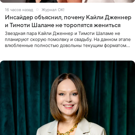
16 часов назад
Журнал OK!
Инсайдер объяснил, почему Кайли Дженнер
и Тимоти Шаламе не торопятся жениться
Звездная пара Кайли Дженнер и Тимоти Шаламе не
планируют скорую помолвку и свадьбу. На данном этапе
влюбленные полностью довольны текущим форматом
своих отношений и сознательно не хотят торопить
события. Сейчас