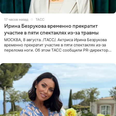
17 часов назад
ТАСС
Ирина Безрукова временно прекратит
участие в пяти спектаклях из-за травмы
МОСКВА, 8 августа. /ТАСС/. Актриса Ирина Безрукова
временно прекратит участие в пяти спектаклях из-за
перелома ноги. Об этом ТАСС сообщили PR-директор
артистки Станислав Влайку и пресс-атташе
Московского