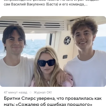
сам Василий Вакуленко (Баста) и его команда,
композитором картины выступил рэпер QП (Вадим
Карпенко). Об этом
47 минут назад
Журнал OK!
Бритни Спирс уверена, что провалилась как
мать: «Сожалею об ошибках прошлого»