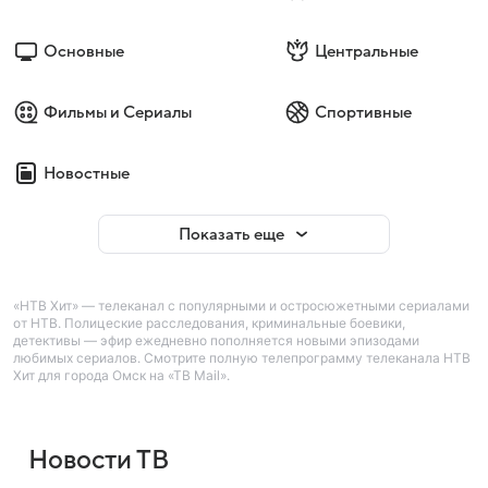
Основные
Центральные
Фильмы и Сериалы
Спортивные
Новостные
Показать еще
«НТВ Хит» — телеканал с популярными и остросюжетными сериалами
от НТВ. Полицеские расследования, криминальные боевики,
детективы — эфир ежедневно пополняется новыми эпизодами
любимых сериалов. Смотрите полную телепрограмму телеканала НТВ
Хит для города Омск на «ТВ Mail».
Новости ТВ