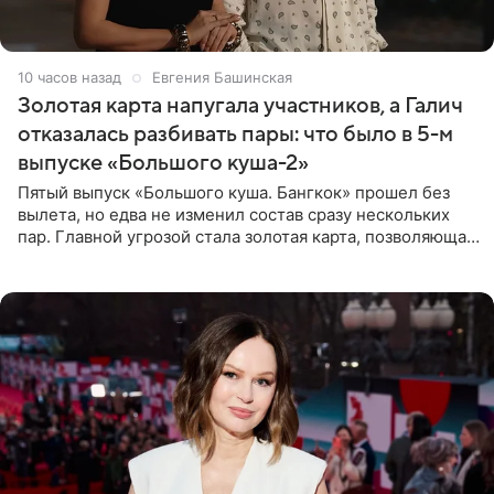
10 часов назад
Евгения Башинская
Золотая карта напугала участников, а Галич
отказалась разбивать пары: что было в 5-м
выпуске «Большого куша-2»
Пятый выпуск «Большого куша. Бангкок» прошел без
вылета, но едва не изменил состав сразу нескольких
пар. Главной угрозой стала золотая карта, позволяющая
разлучить один из дуэтов и поменять участников
местами.