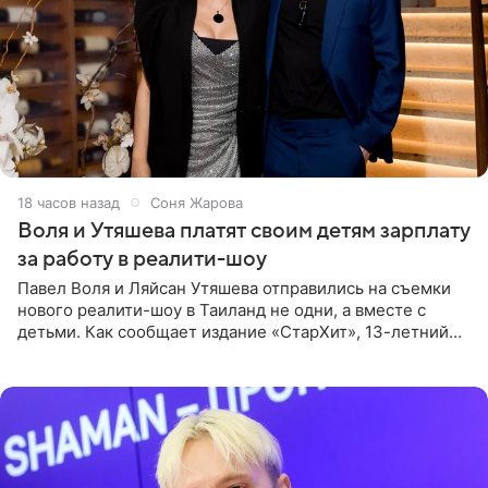
18 часов назад
Соня Жарова
Воля и Утяшева платят своим детям зарплату
за работу в реалити-шоу
Павел Воля и Ляйсан Утяшева отправились на съемки
нового реалити-шоу в Таиланд не одни, а вместе с
детьми. Как сообщает издание «СтарХит», 13-летний
Роберт и 11-летняя София не просто сопровождают
родителей, а