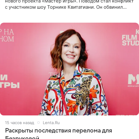
нового проекта «Мастер игры». Поводом стал конфликт
с участником шоу Торнике Квитатиани. Он обвинил
певицу в нечестной игре, и словесная перепалка
переросла в
15 часов назад
Lenta.Ru
Раскрыты последствия перелома для
Безруковой