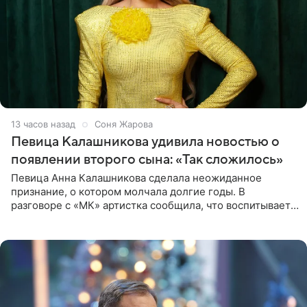
13 часов назад
Соня Жарова
Певица Калашникова удивила новостью о
появлении второго сына: «Так сложилось»
Певица Анна Калашникова сделала неожиданное
признание, о котором молчала долгие годы. В
разговоре с «МК» артистка сообщила, что воспитывает
не одного, а сразу двух сыновей. «На самом деле я
всегда мечтала, что