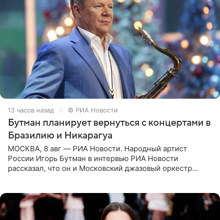
13 часов назад
© РИА Новости
Бутман планирует вернуться с концертами в
Бразилию и Никарагуа
МОСКВА, 8 авг — РИА Новости. Народный артист
России Игорь Бутман в интервью РИА Новости
рассказал, что он и Московский джазовый оркестр
планируют в будущем вновь приехать с концертами в
Бразилию и Никарагуа.