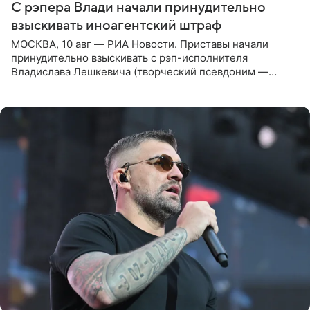
С рэпера Влади начали принудительно
взыскивать иноагентский штраф
МОСКВА, 10 авг — РИА Новости. Приставы начали
принудительно взыскивать с рэп-исполнителя
Владислава Лешкевича (творческий псевдоним —
Влади; признан иноагентом в РФ) штраф за нарушение
порядка деятельности