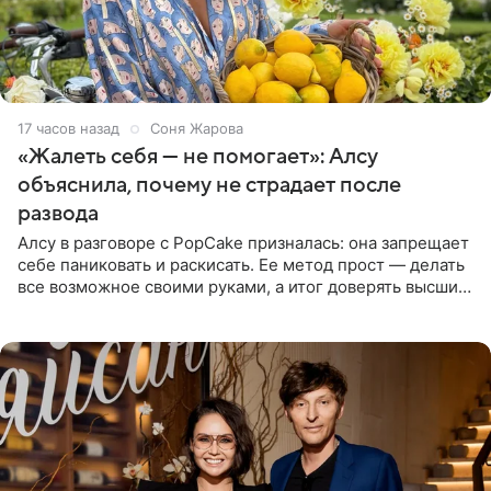
17 часов назад
Соня Жарова
«Жалеть себя — не помогает»: Алсу
объяснила, почему не страдает после
развода
Алсу в разговоре с PopCake призналась: она запрещает
себе паниковать и раскисать. Ее метод прост — делать
все возможное своими руками, а итог доверять высшим
силам. Певица утверждает, что истерики и потеря