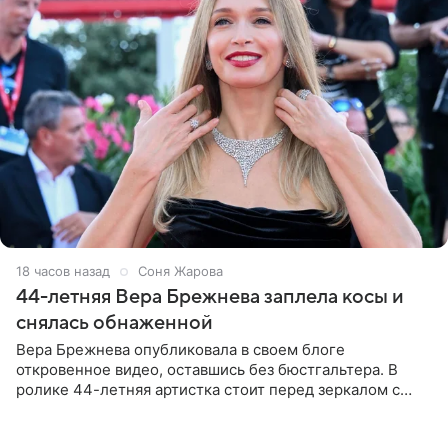
18 часов назад
Соня Жарова
44-летняя Вера Брежнева заплела косы и
снялась обнаженной
Вера Брежнева опубликовала в своем блоге
откровенное видео, оставшись без бюстгальтера. В
ролике 44-летняя артистка стоит перед зеркалом с
обнаженной грудью. Волосы певица собрала в косы и
надела головной убор.