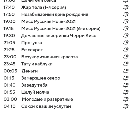
17:00
Ценители секса
17:40
Жар тела (1-я серия)
17:50
Незабываемый день рождения
19:00
Мисс Русская Ночь-2021
19:15
Мисс Русская Ночь-2021 (6-я серия)
19:30
Домашние вечеринки Черри Кисс
21:05
Прогулка
21:25
Ее секрет
23:00
Безукоризненная красота
23:45
Тату и каблуки
00:05
Деньги
01:15
Замерзшее озеро
01:40
Заведу тебя
01:55
Целуй молча
03:00
Молодые и развратные
04:10
Секси к вашим услугам