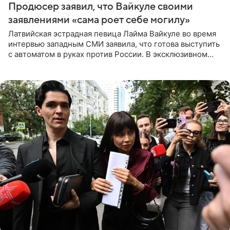
Продюсер заявил, что Вайкуле своими
заявлениями «сама роет себе могилу»
Латвийская эстрадная певица Лайма Вайкуле во время
интервью западным СМИ заявила, что готова выступить
с автоматом в руках против России. В эксклюзивном
комментарии aif.ru продюсер Сергей Дворцов отметил,
что