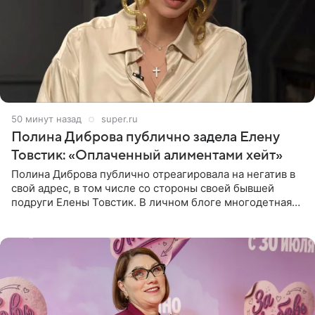
50 минут назад
super.ru
Полина Диброва публично задела Елену
Товстик: «Оплаченный алиментами хейт»
Полина Диброва публично отреагировала на негатив в
свой адрес, в том числе со стороны своей бывшей
подруги Елены Товстик. В личном блоге многодетная
мама дала понять, что считает экс‑супругу Романа
Товстика