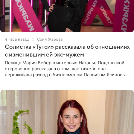
4 часа назад
Соня Жарова
Солистка «Тутси» рассказала об отношениях
с изменившим ей экс-мужем
Певица Мария Вебер в интервью Наталье Подольской
откровенно рассказала о том, как тяжело она
переживала развод с бизнесменом Парвизом Ясиновым.
Артистка призналась, что измена бывшего супруга стала
для нее