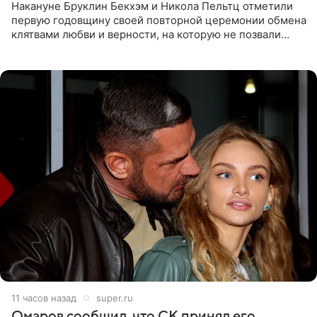
Накануне Бруклин Бекхэм и Никола Пельтц отметили
первую годовщину своей повторной церемонии обмена
клятвами любви и верности, на которую не позвали
никого из клана Бекхэм. По словам инсайдеров, пара
считает это
11 часов назад
super.ru
Омаров сообщил, что СК принял его