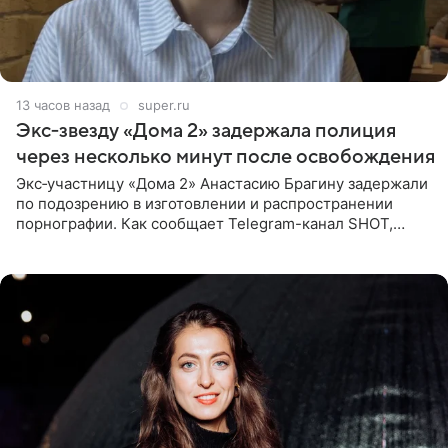
13 часов назад
super.ru
Экс‑звезду «Дома 2» задержала полиция
через несколько минут после освобождения
Экс‑участницу «Дома 2» Анастасию Брагину задержали
по подозрению в изготовлении и распространении
порнографии. Как сообщает Telegram-канал SHOT,
девушка может оказаться в СИЗО. Следствие
ходатайствует об