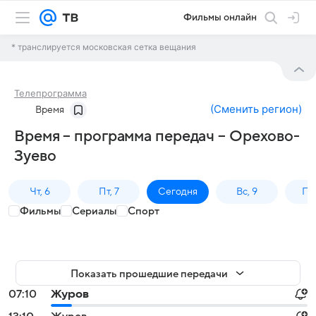
Фильмы онлайн
* транслируется московская сетка вещания
Телепрограмма
(
Сменить регион
)
Время
Время – программа передач – Орехово-
Зуево
Чт, 6
Пт, 7
Сегодня
Вс, 9
Пн,
Фильмы
Сериалы
Спорт
Показать прошедшие передачи
07:10
Журов