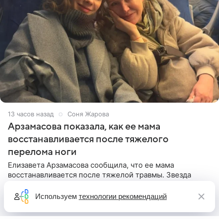
13 часов назад
Соня Жарова
Арзамасова показала, как ее мама
восстанавливается после тяжелого
перелома ноги
Елизавета Арзамасова сообщила, что ее мама
восстанавливается после тяжелой травмы. Звезда
сериала «Папины дочки» сообщила, что родительница
неудачно сломала ногу и перенесла операцию.
Используем
технологии рекомендаций
Арзамасова показала