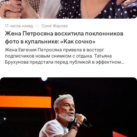
11 часов назад
Соня Жарова
Жена Петросяна восхитила поклонников
фото в купальнике: «Как сочно»
Жена Евгения Петросяна привела в восторг
подписчиков новым снимком с отдыха. Татьяна
Брухунова предстала перед публикой в эффектном
черно-сиреневом монокини, позируя прямо в бассейне.
«Ох, как сочно», «Татьяна,