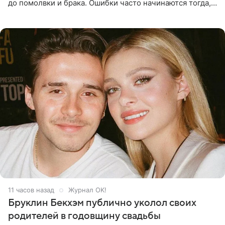
до помолвки и брака. Ошибки часто начинаются тогда,
когда один из партнеров требует от другого слишком
многого,
11 часов назад
Журнал OK!
Бруклин Бекхэм публично уколол своих
родителей в годовщину свадьбы