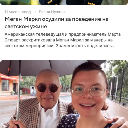
11 часов назад
Елена Нужная
Меган Маркл осудили за поведение на
светском ужине
Американская телеведущая и предприниматель Марта
Стюарт раскритиковала Меган Маркл за манеры на
светском мероприятии. Знаменитость поделилась
деталями личной встречи с герцогиней Сассекской,
пишет PageSix. По