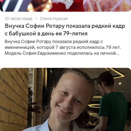
13 часов назад
Елена Нужная
Внучка Софии Ротару показала редкий кадр
с бабушкой в день ее 79-летия
Внучка Софии Ротару показала редкий кадр с
именинницей, которой 7 августа исполнилось 79 лет.
Модель София Евдокименко поделилась на личной
странице в социальной сети фотографией знаменитой
бабушки. На снимке