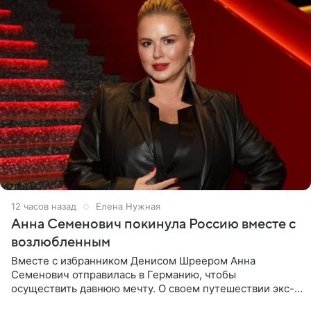
12 часов назад
Елена Нужная
Анна Семенович покинула Россию вместе с
возлюбленным
Вместе с избранником Денисом Шреером Анна
Семенович отправилась в Германию, чтобы
осуществить давнюю мечту. О своем путешествии экс-
солистка «Блестящих» рассказала поклонникам на