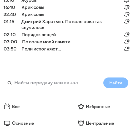
13:10
Журов
16:40
Крик совы
22:40
Крик совы
01:15
Дмитрий Харатьян. По воле рока так
случилось
02:10
Порядок вещей
03:00
По волне моей памяти
03:50
Роли исполняют...
Найти
Все
Избранные
Основные
Центральные