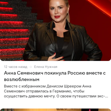
12 часов назад
Елена Нужная
Анна Семенович покинула Россию вместе с
возлюбленным
Вместе с избранником Денисом Шреером Анна
Семенович отправилась в Германию, чтобы
осуществить давнюю мечту. О своем путешествии экс-
солистка «Блестящих» рассказала поклонникам на
личной странице в социальной