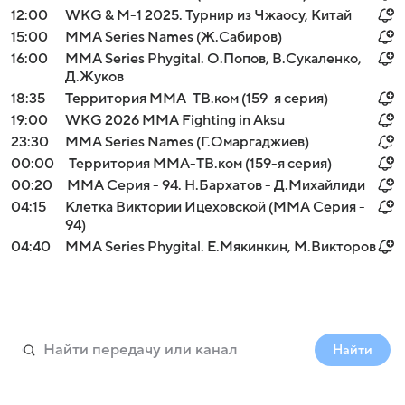
12:00
WKG & M-1 2025. Турнир из Чжаосу, Китай
15:00
MMA Series Names (Ж.Сабиров)
16:00
MMA Series Phygital. О.Попов, В.Сукаленко,
Д.Жуков
18:35
Территория ММА-ТВ.ком (159-я серия)
19:00
WKG 2026 ММА Fighting in Aksu
23:30
MMA Series Names (Г.Омаргаджиев)
00:00
Территория ММА-ТВ.ком (159-я серия)
00:20
ММА Серия - 94. Н.Бархатов - Д.Михайлиди
04:15
Клетка Виктории Ицеховской (MMA Серия -
94)
04:40
MMA Series Phygital. Е.Мякинкин, М.Викторов
Найти