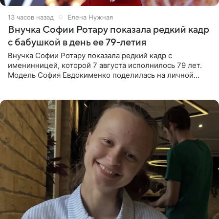
13 часов назад
Елена Нужная
Внучка Софии Ротару показала редкий кадр
с бабушкой в день ее 79-летия
Внучка Софии Ротару показала редкий кадр с
именинницей, которой 7 августа исполнилось 79 лет.
Модель София Евдокименко поделилась на личной
странице в социальной сети фотографией знаменитой
бабушки. На снимке