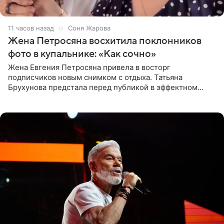
11 часов назад
Соня Жарова
Жена Петросяна восхитила поклонников
фото в купальнике: «Как сочно»
Жена Евгения Петросяна привела в восторг
подписчиков новым снимком с отдыха. Татьяна
Брухунова предстала перед публикой в эффектном
черно-сиреневом монокини, позируя прямо в бассейне.
«Ох, как сочно», «Татьяна,