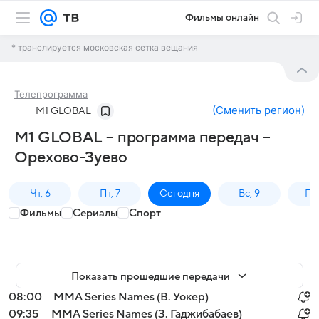
Фильмы онлайн
* транслируется московская сетка вещания
Телепрограмма
(
Сменить регион
)
M1 GLOBAL
M1 GLOBAL – программа передач –
Орехово-Зуево
Чт, 6
Пт, 7
Сегодня
Вс, 9
Пн,
Фильмы
Сериалы
Спорт
Показать прошедшие передачи
08:00
MMA Series Names (В. Уокер)
09:35
MMA Series Names (З. Гаджибабаев)