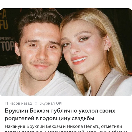
многого,
11 часов назад
Журнал OK!
Бруклин Бекхэм публично уколол своих
родителей в годовщину свадьбы
Накануне Бруклин Бекхэм и Никола Пельтц отметили