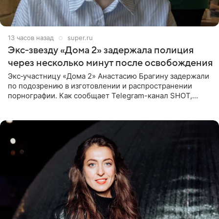
13 часов назад
super.ru
Экс‑звезду «Дома 2» задержала полиция
через несколько минут после освобождения
Экс‑участницу «Дома 2» Анастасию Брагину задержали
по подозрению в изготовлении и распространении
порнографии. Как сообщает Telegram-канал SHOT,
девушка может оказаться в СИЗО. Следствие
ходатайствует об