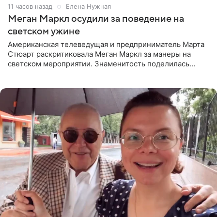
11 часов назад
Елена Нужная
Меган Маркл осудили за поведение на
светском ужине
Американская телеведущая и предприниматель Марта
Стюарт раскритиковала Меган Маркл за манеры на
светском мероприятии. Знаменитость поделилась
деталями личной встречи с герцогиней Сассекской,
пишет PageSix. По