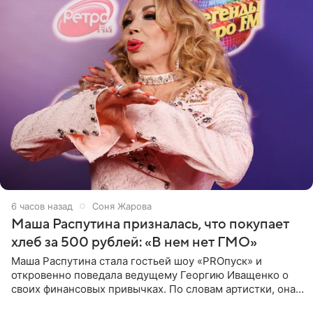
6 часов назад
Соня Жарова
Маша Распутина призналась, что покупает
хлеб за 500 рублей: «В нем нет ГМО»
Маша Распутина стала гостьей шоу «PROпуск» и
откровенно поведала ведущему Георгию Иващенко о
своих финансовых привычках. По словам артистки, она
давно перестала следить за тратами и может позволить