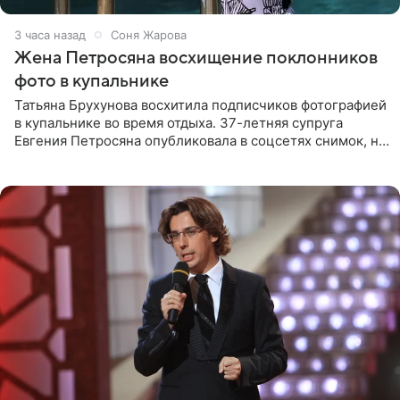
3 часа назад
Соня Жарова
Жена Петросяна восхищение поклонников
фото в купальнике
Татьяна Брухунова восхитила подписчиков фотографией
в купальнике во время отдыха. 37-летняя супруга
Евгения Петросяна опубликовала в соцсетях снимок, на
котором позирует у бассейна в белоснежном монокини
с