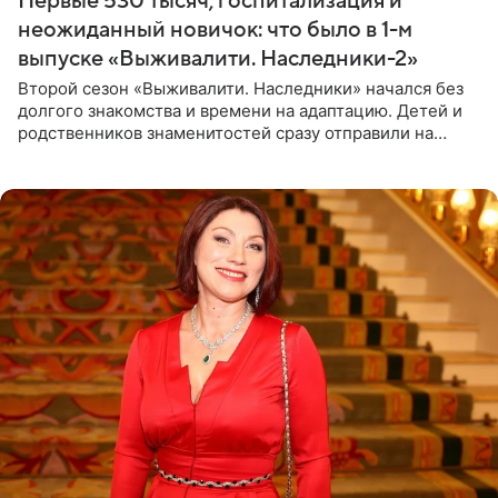
Первые 530 тысяч, госпитализация и
неожиданный новичок: что было в 1-м
выпуске «Выживалити. Наследники-2»
Второй сезон «Выживалити. Наследники» начался без
долгого знакомства и времени на адаптацию. Детей и
родственников знаменитостей сразу отправили на
тяжелое испытание, а уже через несколько дней в
лагере