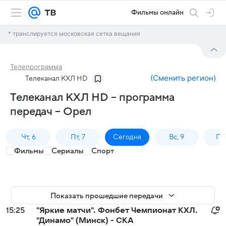
Фильмы онлайн
* транслируется московская сетка вещания
Телепрограмма
(
Сменить регион
)
Телеканал КХЛ HD
Телеканал КХЛ HD – программа
передач – Орел
Чт, 6
Пт, 7
Сегодня
Вс, 9
Пн,
Фильмы
Сериалы
Спорт
Показать прошедшие передачи
15:25
"Яркие матчи". Фонбет Чемпионат КХЛ.
"Динамо" (Минск) - СКА