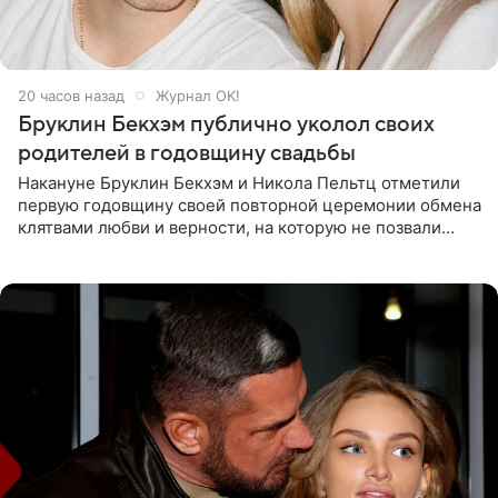
20 часов назад
Журнал OK!
Бруклин Бекхэм публично уколол своих
родителей в годовщину свадьбы
Накануне Бруклин Бекхэм и Никола Пельтц отметили
первую годовщину своей повторной церемонии обмена
клятвами любви и верности, на которую не позвали
никого из клана Бекхэм. По словам инсайдеров, пара
считает это