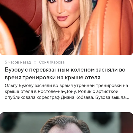
5 часов назад
Соня Жарова
Бузову с перевязанным коленом засняли во
время тренировки на крыше отеля
Ольгу Бузову засняли во время утренней тренировки на
крыше отеля в Ростове-на-Дону. Ролик с артисткой
опубликовала хореограф Диана Кобзева. Бузова вышла
на занятие спортом в 32-градусную жару ранним утром,