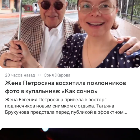
20 часов назад
Соня Жарова
Жена Петросяна восхитила поклонников
фото в купальнике: «Как сочно»
Жена Евгения Петросяна привела в восторг
подписчиков новым снимком с отдыха. Татьяна
Брухунова предстала перед публикой в эффектном
черно-сиреневом монокини, позируя прямо в бассейне.
«Ох, как сочно», «Татьяна,