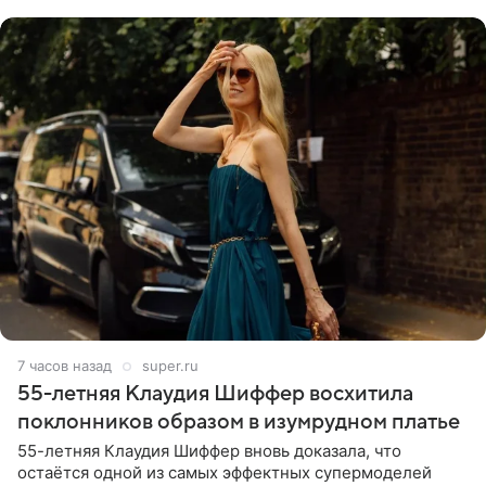
себе жить,
7 часов назад
super.ru
55-летняя Клаудия Шиффер восхитила
поклонников образом в изумрудном платье
55-летняя Клаудия Шиффер вновь доказала, что
остаётся одной из самых эффектных супермоделей