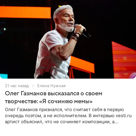
21 час назад
Елена Нужная
Олег Газманов высказался о своем
творчестве: «Я сочиняю мемы»
Олег Газманов признался, что считает себя в первую
очередь поэтом, а не исполнителем. В интервью vesti.ru
артист объяснил, что не сочиняет композиции, а
позволяет им появляться через себя. По словам
музыканта,