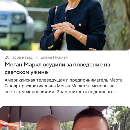
20 часов назад
Елена Нужная
Меган Маркл осудили за поведение на
светском ужине
Американская телеведущая и предприниматель Марта
Стюарт раскритиковала Меган Маркл за манеры на
светском мероприятии. Знаменитость поделилась
деталями личной встречи с герцогиней Сассекской,
пишет PageSix. По