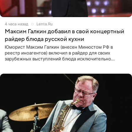
4 часа назад
Lenta.Ru
Максим Галкин добавил в свой концертный
райдер блюда русской кухни
Юморист Максим Галкин (внесен Минюстом РФ в
реестр иноагентов) включил в райдер для своих
зарубежных выступлений блюда исключительно
русской кухни. Об этом сообщает РИА Новости.
Согласно документу, в гримерную