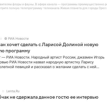
вителям флоры и фауны. В эфире канала — программы преимущественно р
трите полную телепрограмму телеканала Живая планета для города Орел н
© РИА Новости
ан хочет сделать с Ларисой Долиной новую
ую программу
г — РИА Новости. Народный артист России, джазмен Игорь
ервью РИА Новости назвал народную артистку Ларису
лепной певицей и рассказал о желании сделать с ней
тную
Lenta.Ru
чак не сдержала данное гостю ее интервью