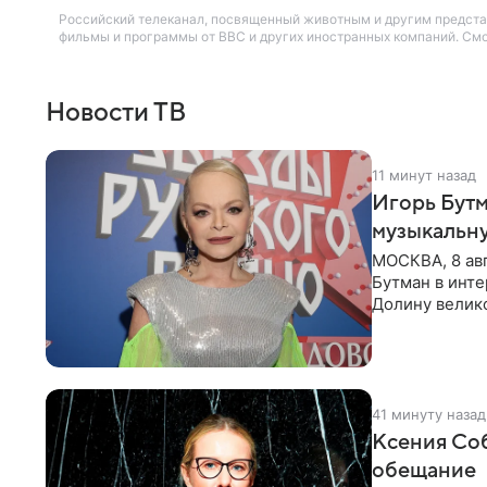
Российский телеканал, посвященный животным и другим предста
фильмы и программы от BBC и других иностранных компаний. Смо
Новости ТВ
11 минут назад
Игорь Бутм
музыкальн
МОСКВА, 8 ав
Бутман в инт
Долину велико
новую совмес
41 минуту назад
Ксения Соб
обещание