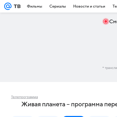
Фильмы
Сериалы
Новости и статьи
Те
См
* трансл
Телепрограмма
Живая планета – программа пер