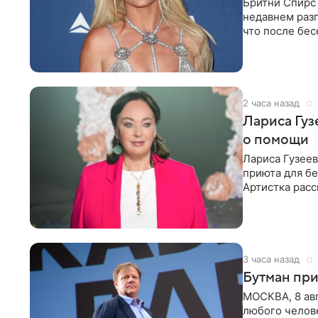
Бритни Спирс 
недавнем разг
что после бе
артистки
2 часа назад
Лариса Гу
о помощи
Лариса Гузее
приюта для бе
Артистка расс
животных к
3 часа назад
Бутман при
МОСКВА, 8 ав
любого челове