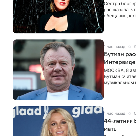
Сестра блогер
рассказала, ч
обещание, кот
заявила в
1 час назад
Бутман рас
Интервиде
МОСКВА, 8 ав
Бутман счита
музыкальном 
певица Варвар
1 час назад
44-летняя 
мать