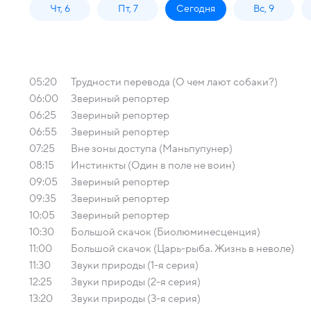
Чт, 6
Пт, 7
Сегодня
Вс, 9
05:20
Трудности перевода (О чем лают собаки?)
06:00
Звериный репортер
06:25
Звериный репортер
06:55
Звериный репортер
07:25
Вне зоны доступа (Маньпупунер)
08:15
Инстинкты (Один в поле не воин)
09:05
Звериный репортер
09:35
Звериный репортер
10:05
Звериный репортер
10:30
Большой скачок (Биолюминесценция)
11:00
Большой скачок (Царь-рыба. Жизнь в неволе)
11:30
Звуки природы (1-я серия)
12:25
Звуки природы (2-я серия)
13:20
Звуки природы (3-я серия)