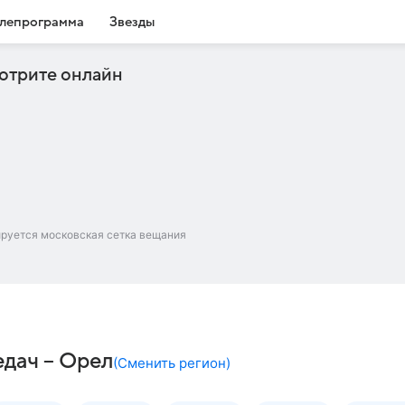
лепрограмма
Звезды
отрите онлайн
ируется московская сетка вещания
едач – Орел
(
Сменить регион
)