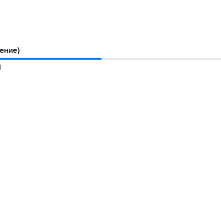
ение)
)