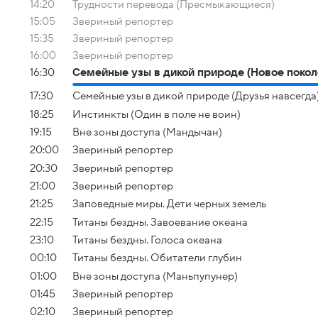
14:20
Трудности перевода (Пресмыкающиеся)
15:05
Звериный репортер
15:35
Звериный репортер
16:00
Звериный репортер
16:30
Семейные узы в дикой природе (Новое покол
17:30
Семейные узы в дикой природе (Друзья навсегда
18:25
Инстинкты (Один в поле не воин)
19:15
Вне зоны доступа (Мандычан)
20:00
Звериный репортер
20:30
Звериный репортер
21:00
Звериный репортер
21:25
Заповедные миры. Дети черных земель
22:15
Титаны бездны. Завоевание океана
23:10
Титаны бездны. Голоса океана
00:10
Титаны бездны. Обитатели глубин
01:00
Вне зоны доступа (Маньпупунер)
01:45
Звериный репортер
02:10
Звериный репортер