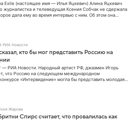
а Exile (настоящее имя — Илья Яцкевич) Алина Яцкевич
то журналистка и телеведущая Ксения Собчак не сдержала
орое дала ему во время интервью с ним. Об этом она
© РИА Новости
сказал, кто бы мог представить Россию на
нии
г — РИА Новости. Народный артист РФ, джазмен Игорь
ет, что Россию на следующем международном
конкурсе «Интервидение» могла бы представить молодая
а Убель, так
Соня Жарова
Бритни Спирс считает, что провалилась как