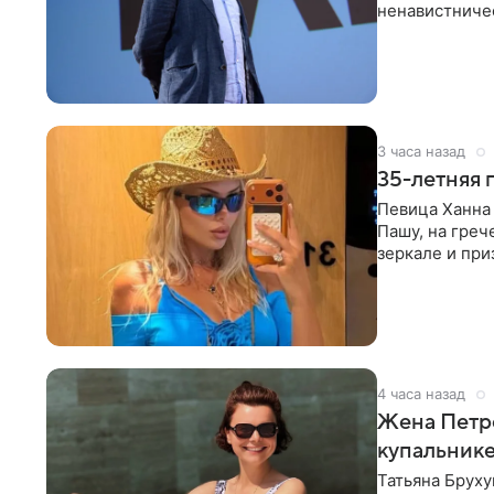
ненавистничес
принимать
3 часа назад
35-летняя 
Певица Ханна 
Пашу, на греч
зеркале и при
певицы, она
4 часа назад
Жена Петр
купальник
Татьяна Бруху