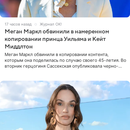
17 часов назад
Журнал OK!
Меган Маркл обвинили в намеренном
копировании принца Уильяма и Кейт
Миддлтон
Меган Маркл обвинили в копировании контента,
которым она поделилась по случаю своего 45-летия. Во
вторник герцогиня Сассекская опубликовала черно-
белую фотографию, на которой она прыгает в бассейн с
воздушными