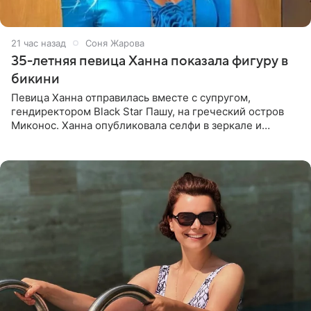
21 час назад
Соня Жарова
35-летняя певица Ханна показала фигуру в
бикини
Певица Ханна отправилась вместе с супругом,
гендиректором Black Star Пашу, на греческий остров
Миконос. Ханна опубликовала селфи в зеркале и
призналась, что сейчас особенно довольна собой. По
словам певицы, она