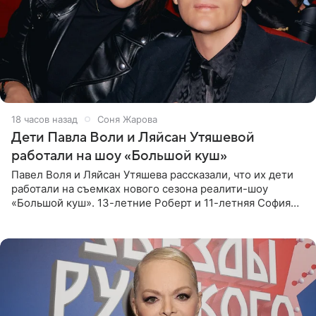
18 часов назад
Соня Жарова
Дети Павла Воли и Ляйсан Утяшевой
работали на шоу «Большой куш»
Павел Воля и Ляйсан Утяшева рассказали, что их дети
работали на съемках нового сезона реалити-шоу
«Большой куш». 13-летние Роберт и 11-летняя София
отправились вместе с родителями в Таиланд и успели
поработать