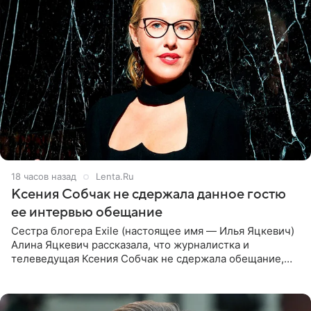
18 часов назад
Lenta.Ru
Ксения Собчак не сдержала данное гостю
ее интервью обещание
Сестра блогера Exile (настоящее имя — Илья Яцкевич)
Алина Яцкевич рассказала, что журналистка и
телеведущая Ксения Собчак не сдержала обещание,
которое дала ему во время интервью с ним. Об этом она
заявила в