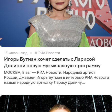
18 часов назад
© РИА Новости
Игорь Бутман хочет сделать с Ларисой
Долиной новую музыкальную программу
МОСКВА, 8 авг — РИА Новости. Народный артист
России, джазмен Игорь Бутман в интервью РИА Новости
назвал народную артистку Ларису Долину
великолепной певицей и рассказал о желании сделать с
ней новую совместную