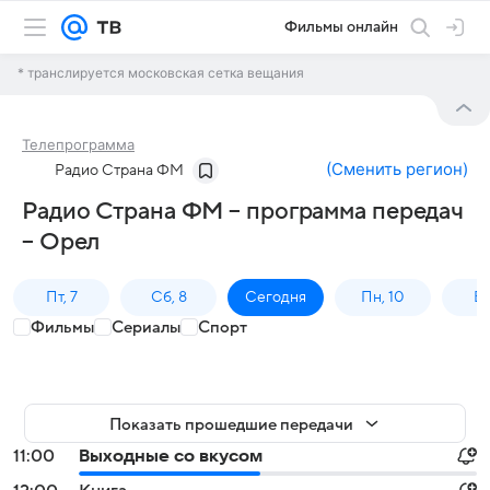
Фильмы онлайн
* транслируется московская сетка вещания
Телепрограмма
(
Сменить регион
)
Радио Страна ФМ
Радио Страна ФМ – программа передач
– Орел
Пт, 7
Сб, 8
Сегодня
Пн, 10
Вт,
Фильмы
Сериалы
Спорт
Показать прошедшие передачи
11:00
Выходные со вкусом