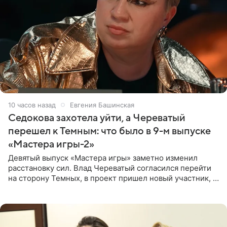
10 часов назад
Евгения Башинская
Седокова захотела уйти, а Череватый
перешел к Темным: что было в 9-м выпуске
«Мастера игры-2»
Девятый выпуск «Мастера игры» заметно изменил
расстановку сил. Влад Череватый согласился перейти
на сторону Темных, в проект пришел новый участник, а
Курбан Омаров и Анна Седокова оказались под таким
давлением.