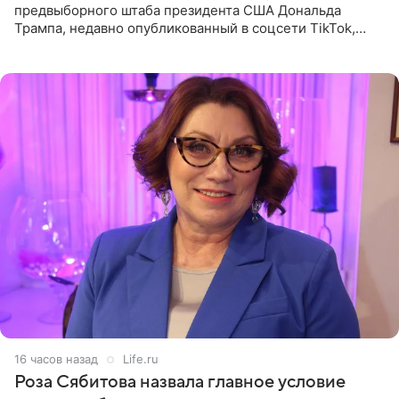
предвыборного штаба президента США Дональда
Трампа, недавно опубликованный в соцсети TikTok,
остался без звуковой дорожки в виде песни August
(«Август») американской
16 часов назад
Life.ru
Роза Сябитова назвала главное условие