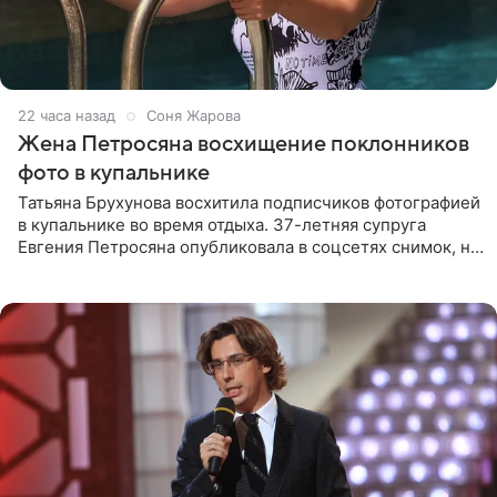
22 часа назад
Соня Жарова
Жена Петросяна восхищение поклонников
фото в купальнике
Татьяна Брухунова восхитила подписчиков фотографией
в купальнике во время отдыха. 37-летняя супруга
Евгения Петросяна опубликовала в соцсетях снимок, на
котором позирует у бассейна в белоснежном монокини
с