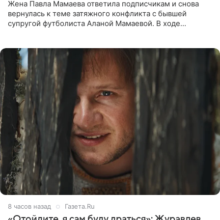
Жена Павла Мамаева ответила подписчикам и снова
вернулась к теме затяжного конфликта с бывшей
супругой футболиста Аланой Мамаевой. В ходе
общения с аудиторией один из пользователей
признался, что раньше судил о
8 часов назад
Газета.Ru
«Отойдите, я сам буду драться»: Журавлев