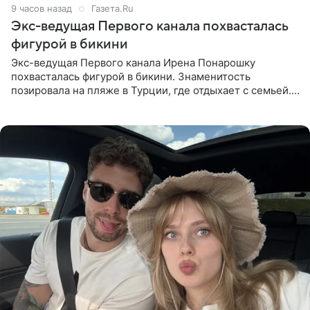
9 часов назад
Газета.Ru
Экс-ведущая Первого канала похвасталась
фигурой в бикини
Экс-ведущая Первого канала Ирена Понарошку
похвасталась фигурой в бикини. Знаменитость
позировала на пляже в Турции, где отдыхает с семьей.
Она поделилась кадрами с отдыха в Instagram (владелец
компания Meta