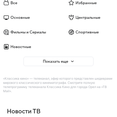
Все
Избранные
Основные
Центральные
Фильмы и Сериалы
Спортивные
Новостные
Показать еще
«Классика кино» — телеканал, эфир которого представлен шедеврами
мирового классического кинематографа. Смотрите полную
телепрограмму телеканала Классика Кино для города Орел на «ТВ
Mail».
Новости ТВ