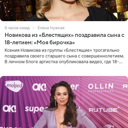
9 часов назад
Елена Нужная
Новикова из «Блестящих» поздравила сына с
18-летием: «Моя бирочка»
Ксения Новикова из группы «Блестящие» трогательно
поздравила своего старшего сына с совершеннолетием.
В личном блоге артистка опубликовала видео, где 18-
летний Мирон легко подхватил маму на руки и закружил
во