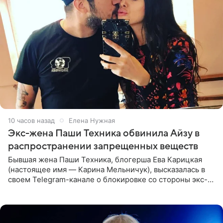
10 часов назад
Елена Нужная
Экс-жена Паши Техника обвинила Айзу в
распространении запрещенных веществ
Бывшая жена Паши Техника, блогерша Ева Карицкая
(настоящее имя — Карина Мельничук), высказалась в
своем Telegram-канале о блокировке со стороны экс-
супруги Гуфа Айзы-Лилуны Ай. Карицкая утверждает,
что ее