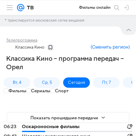
Фильмы онлайн
* транслируется московская сетка вещания
Телепрограмма
(
Сменить регион
)
Классика Кино
Классика Кино – программа передач –
Орел
Вт, 4
Ср, 5
Сегодня
Пт, 7
Сб
Фильмы
Сериалы
Спорт
Показать прошедшие передачи
06:23
Оскароносные фильмы