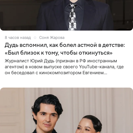
8 часов назад
Соня Жарова
Дудь вспомнил, как болел астмой в детстве:
«Был близок к тому, чтобы откинуться»
Журналист Юрий Дудь (признан в РФ иностранным
агентом) в новом выпуске своего YouTube-канала, где
он беседовал с кинокомпозитором Евгением
Гальпериным, поделился личной историей о борьбе с
бронхиальной астмой в