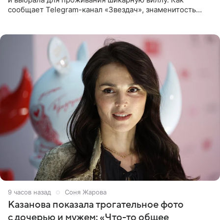
сообщает Telegram-канал «Звездач», знаменитость
сняла двухэтажный дом, где ночь обходится минимум в
87 тысяч
9 часов назад
Соня Жарова
Казанова показала трогательное фото
с дочерью и мужем: «Что-то общее