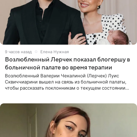
9 часов назад
Елена Нужная
Возлюбленный Лерчек показал блогершу в
больничной палате во время терапии
Возлюбленный Валерии Чекалиной (Лерчек) Луис
Сквиччиарини вышел на связь из больничной палаты,
чтобы рассказать поклонникам о текущем состоянии
блогерши. Он подтвердил, что основной курс
химиотерапии позади, но