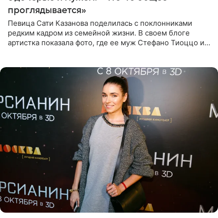
проглядывается»
Певица Сати Казанова поделилась с поклонниками
редким кадром из семейной жизни. В своем блоге
артистка показала фото, где ее муж Стефано Тиоццо и
их маленькая дочь спят рядом. На снимке отец и
малышка лежат в