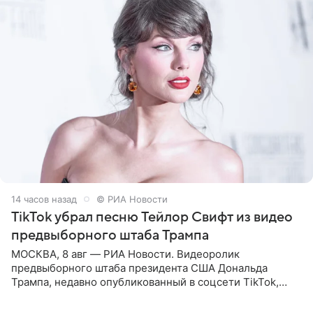
14 часов назад
© РИА Новости
TikTok убрал песню Тейлор Свифт из видео
предвыборного штаба Трампа
МОСКВА, 8 авг — РИА Новости. Видеоролик
предвыборного штаба президента США Дональда
Трампа, недавно опубликованный в соцсети TikTok,
остался без звуковой дорожки в виде песни August
(«Август») американской