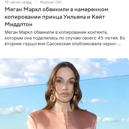
16 часов назад
Журнал OK!
Меган Маркл обвинили в намеренном
копировании принца Уильяма и Кейт
Миддлтон
Меган Маркл обвинили в копировании контента,
которым она поделилась по случаю своего 45-летия. Во
вторник герцогиня Сассекская опубликовала черно-
белую фотографию, на которой она прыгает в бассейн с
воздушными