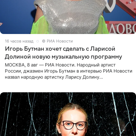
16 часов назад
© РИА Новости
Игорь Бутман хочет сделать с Ларисой
Долиной новую музыкальную программу
МОСКВА, 8 авг — РИА Новости. Народный артист
России, джазмен Игорь Бутман в интервью РИА Новости
назвал народную артистку Ларису Долину
великолепной певицей и рассказал о желании сделать с
ней новую совместную