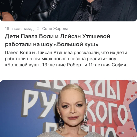
16 часов назад
Соня Жарова
Дети Павла Воли и Ляйсан Утяшевой
работали на шоу «Большой куш»
Павел Воля и Ляйсан Утяшева рассказали, что их дети
работали на съемках нового сезона реалити-шоу
«Большой куш». 13-летние Роберт и 11-летняя София
отправились вместе с родителями в Таиланд и успели
поработать