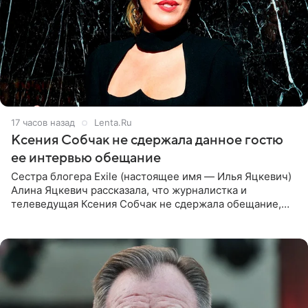
17 часов назад
Lenta.Ru
Ксения Собчак не сдержала данное гостю
ее интервью обещание
Сестра блогера Exile (настоящее имя — Илья Яцкевич)
Алина Яцкевич рассказала, что журналистка и
телеведущая Ксения Собчак не сдержала обещание,
которое дала ему во время интервью с ним. Об этом она
заявила в