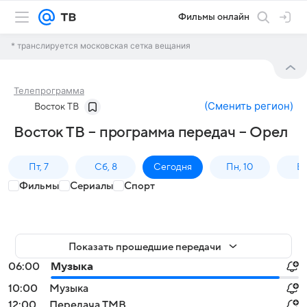
Фильмы онлайн
* транслируется московская сетка вещания
Телепрограмма
(
Сменить регион
)
Восток ТВ
Восток ТВ – программа передач – Орел
Пт, 7
Сб, 8
Сегодня
Пн, 10
Вт,
Фильмы
Сериалы
Спорт
Показать прошедшие передачи
06:00
Музыка
10:00
Музыка
12:00
Передача ТМВ