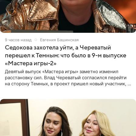
9 часов назад
Евгения Башинская
Седокова захотела уйти, а Череватый
перешел к Темным: что было в 9-м выпуске
«Мастера игры-2»
Девятый выпуск «Мастера игры» заметно изменил
расстановку сил. Влад Череватый согласился перейти
на сторону Темных, в проект пришел новый участник, а
Курбан Омаров и Анна Седокова оказались под таким
давлением.