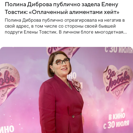
Полина Диброва публично задела Елену
Товстик: «Оплаченный алиментами хейт»
Полина Диброва публично отреагировала на негатив в
свой адрес, в том числе со стороны своей бывшей
подруги Елены Товстик. В личном блоге многодетная
мама дала понять, что считает экс‑супругу Романа
Товстика