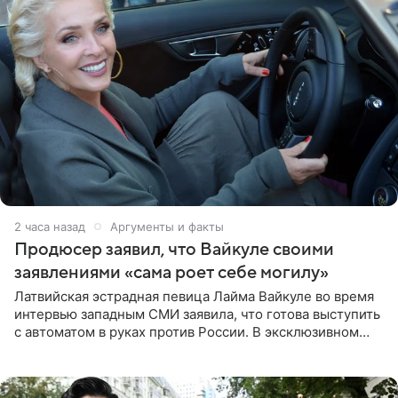
2 часа назад
Аргументы и факты
Продюсер заявил, что Вайкуле своими
заявлениями «сама роет себе могилу»
Латвийская эстрадная певица Лайма Вайкуле во время
интервью западным СМИ заявила, что готова выступить
с автоматом в руках против России. В эксклюзивном
комментарии aif.ru продюсер Сергей Дворцов отметил,
что