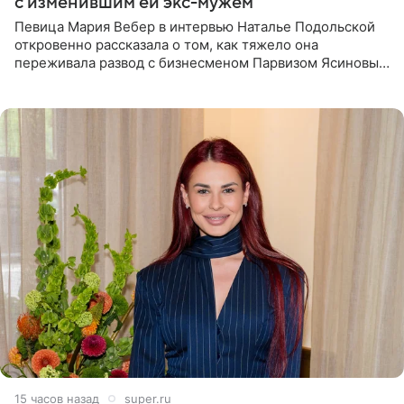
с изменившим ей экс-мужем
Певица Мария Вебер в интервью Наталье Подольской
откровенно рассказала о том, как тяжело она
переживала развод с бизнесменом Парвизом Ясиновым.
Артистка призналась, что измена бывшего супруга стала
для нее
15 часов назад
super.ru