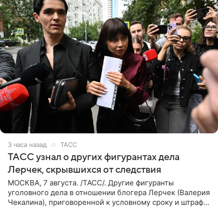
3 часа назад
ТАСС
ТАСС узнал о других фигурантах дела
Лерчек, скрывшихся от следствия
МОСКВА, 7 августа. /ТАСС/. Другие фигуранты
уголовного дела в отношении блогера Лерчек (Валерия
Чекалина), приговоренной к условному сроку и штрафу,
а также ее бывшего супруга и его бывшего бизнес-