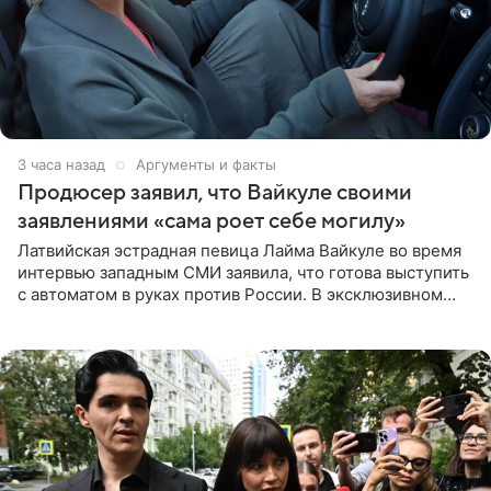
3 часа назад
Аргументы и факты
Продюсер заявил, что Вайкуле своими
заявлениями «сама роет себе могилу»
Латвийская эстрадная певица Лайма Вайкуле во время
интервью западным СМИ заявила, что готова выступить
с автоматом в руках против России. В эксклюзивном
комментарии aif.ru продюсер Сергей Дворцов отметил,
что