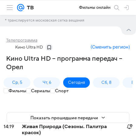
Фильмы онлайн
* транслируется московская сетка вещания
Телепрограмма
(
Сменить регион
)
Кино Ultra HD
Кино Ultra HD – программа передач –
Орел
Ср, 5
Чт, 6
Сегодня
Сб, 8
Вс
Фильмы
Сериалы
Спорт
Показать прошедшие передачи
14:19
Живая Природа (Сезоны. Палитра
красок)