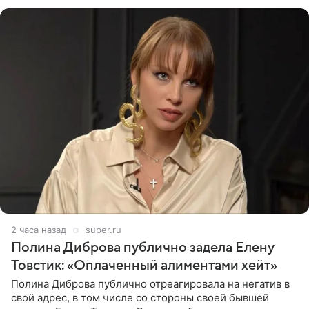
глубин. В
2 часа назад
super.ru
Полина Диброва публично задела Елену
Товстик: «Оплаченный алиментами хейт»
Полина Диброва публично отреагировала на негатив в
свой адрес, в том числе со стороны своей бывшей