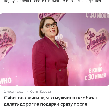
подруги Елены Товстик. В личном блоге многодетная
мама дала понять, что считает экс‑супругу Романа
Товстика
2 часа назад
Соня Жарова
Сябитова заявила, что мужчина не обязан
делать дорогие подарки сразу после