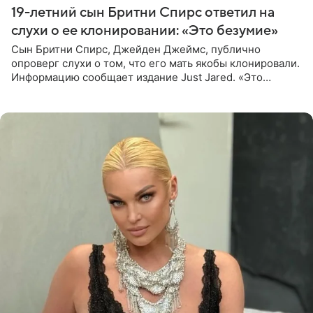
19-летний сын Бритни Спирс ответил на
слухи о ее клонировании: «Это безумие»
Сын Бритни Спирс, Джейден Джеймс, публично
опроверг слухи о том, что его мать якобы клонировали.
Информацию сообщает издание Just Jared. «Это
заставляет меня понять, что многое в СМИ
преувеличено и фальшиво.