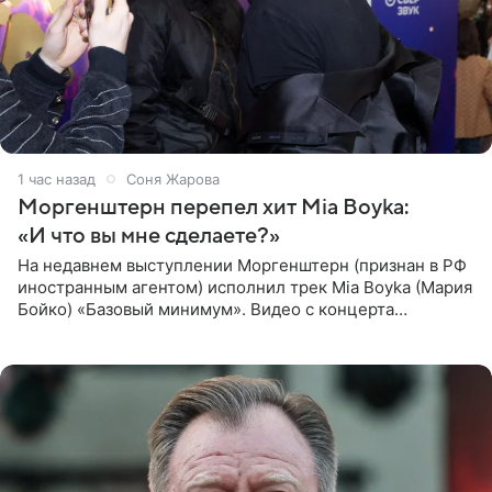
1 час назад
Соня Жарова
Моргенштерн перепел хит Mia Boyka:
«И что вы мне сделаете?»
На недавнем выступлении Моргенштерн (признан в РФ
иностранным агентом) исполнил трек Mia Boyka (Мария
Бойко) «Базовый минимум». Видео с концерта
опубликовала Алена Жигалова в своем Telegram-
канале. «Доброе утро