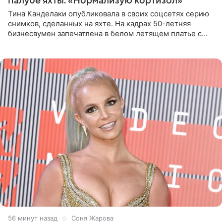
палубе яхты: «Нормализую кортизол»
Тина Канделаки опубликовала в своих соцсетях серию
снимков, сделанных на яхте. На кадрах 50-летняя
бизнесвумен запечатлена в белом летящем платье с
глубокими разрезами на талии. Свой образ Канделаки
дополнила
56 минут назад
Соня Жарова