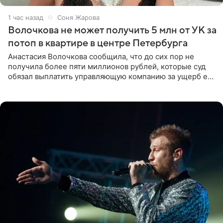
1 час назад
Соня Жарова
Волочкова не может получить 5 млн от УК за
потоп в квартире в центре Петербурга
Анастасия Волочкова сообщила, что до сих пор не
получила более пяти миллионов рублей, которые суд
обязал выплатить управляющую компанию за ущерб ее
квартире в Санкт-Петербурге. В соцсети артистка
выложила