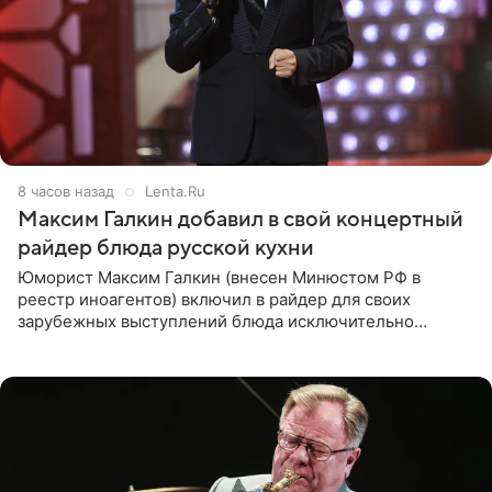
8 часов назад
Lenta.Ru
Максим Галкин добавил в свой концертный
райдер блюда русской кухни
Юморист Максим Галкин (внесен Минюстом РФ в
реестр иноагентов) включил в райдер для своих
зарубежных выступлений блюда исключительно
русской кухни. Об этом сообщает РИА Новости.
Согласно документу, в гримерную