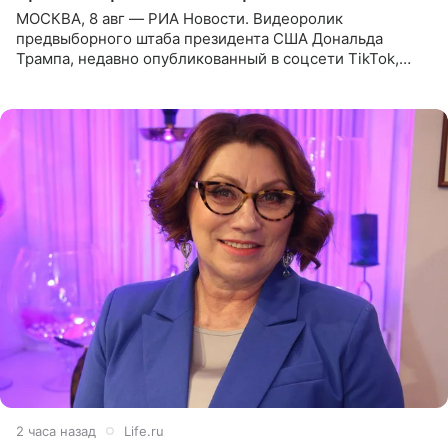
МОСКВА, 8 авг — РИА Новости. Видеоролик
предвыборного штаба президента США Дональда
Трампа, недавно опубликованный в соцсети TikTok,
остался без звуковой дорожки в виде песни August
(«Август») американской
2 часа назад
Life.ru