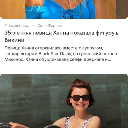
7 часов назад
Соня Жарова
35-летняя певица Ханна показала фигуру в
бикини
Певица Ханна отправилась вместе с супругом,
гендиректором Black Star Пашу, на греческий остров
Миконос. Ханна опубликовала селфи в зеркале и
призналась, что сейчас особенно довольна собой. По
словам певицы, она