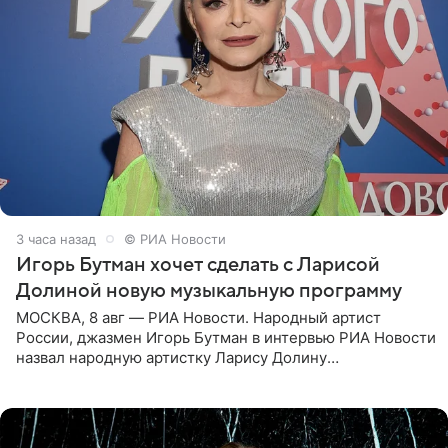
3 часа назад
© РИА Новости
Игорь Бутман хочет сделать с Ларисой
Долиной новую музыкальную программу
МОСКВА, 8 авг — РИА Новости. Народный артист
России, джазмен Игорь Бутман в интервью РИА Новости
назвал народную артистку Ларису Долину
великолепной певицей и рассказал о желании сделать с
ней новую совместную