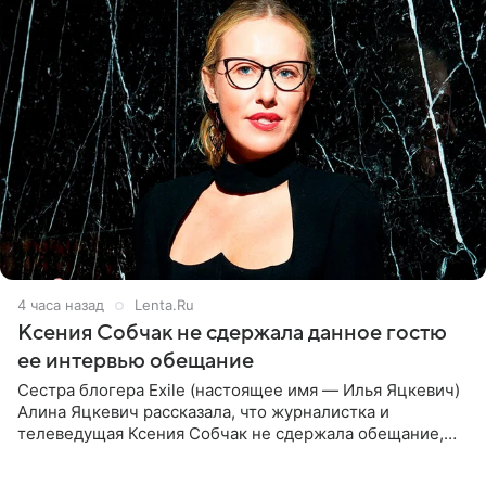
4 часа назад
Lenta.Ru
Ксения Собчак не сдержала данное гостю
ее интервью обещание
Сестра блогера Exile (настоящее имя — Илья Яцкевич)
Алина Яцкевич рассказала, что журналистка и
телеведущая Ксения Собчак не сдержала обещание,
которое дала ему во время интервью с ним. Об этом она
заявила в