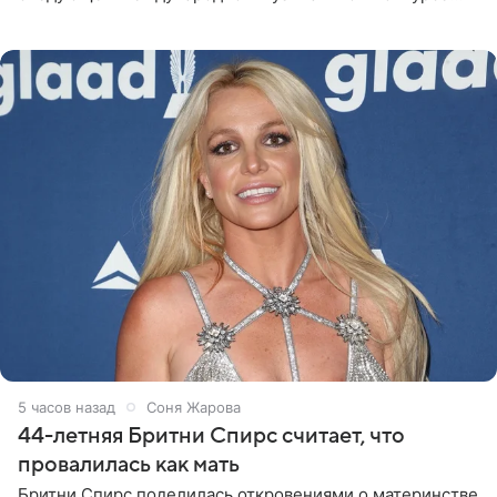
«Интервидение» могла бы представить молодая певица
Варвара Убель, так
5 часов назад
Соня Жарова
44-летняя Бритни Спирс считает, что
провалилась как мать
Бритни Спирс поделилась откровениями о материнстве