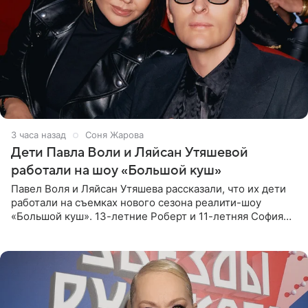
3 часа назад
Соня Жарова
Дети Павла Воли и Ляйсан Утяшевой
работали на шоу «Большой куш»
Павел Воля и Ляйсан Утяшева рассказали, что их дети
работали на съемках нового сезона реалити-шоу
«Большой куш». 13-летние Роберт и 11-летняя София
отправились вместе с родителями в Таиланд и успели
поработать