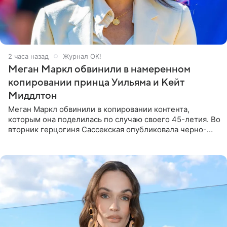
2 часа назад
Журнал OK!
Меган Маркл обвинили в намеренном
копировании принца Уильяма и Кейт
Миддлтон
Меган Маркл обвинили в копировании контента,
которым она поделилась по случаю своего 45-летия. Во
вторник герцогиня Сассекская опубликовала черно-
белую фотографию, на которой она прыгает в бассейн с
воздушными