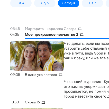
Вт, 4
Ср, 5
Сегодня
Пт, 7
05:45
Маргарита - королева Севера
07:35
Мое прекрасное несчастье 2
Что делать, если вы пож
устроить себе отвязный 
уже в пути, ведь Эбби и 
они к браку, или же все
09:05
В одно ухо влетело
Чикагский журналист Ку
его память удерживает 
просыпается, не помня н
город навестить своего
10:30
Снова 16