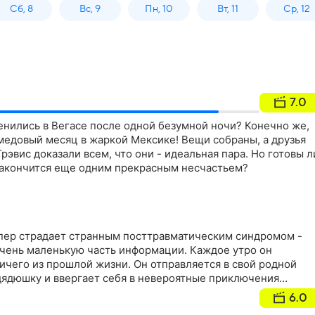
Сб, 8
Вс, 9
Пн, 10
Вт, 11
Ср, 12
7.0
енились в Вегасе после одной безумной ночи? Конечно же,
медовый месяц в жаркой Мексике! Вещи собраны, а друзья
Трэвис доказали всем, что они - идеальная пара. Но готовы л
 закончится еще одним прекрасным несчастьем?
пер страдает странным посттравматическим синдромом -
очень маленькую часть информации. Каждое утро он
ичего из прошлой жизни. Он отправляется в свой родной
 дядюшку и ввергает себя в невероятные приключения…
6.0