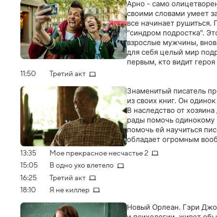
Арно - само олицетворе
своими словами умеет за
все начинает рушиться. 
"синдром подростка". Эт
взрослые мужчины, внов
для себя целый мир под
первым, кто видит героя
подросток
11:50
Третий акт
Знаменитый писатель пр
из своих книг. Он одинок
В наследство от хозяина
рады помочь одинокому 
помочь ей научиться пис
обладает огромным вооб
13:35
Мое прекрасное несчастье 2
15:05
В одно ухо влетело
16:25
Третий акт
18:10
Я не киллер
Новый Орлеан. Гэри Джо
и психологии, живет об