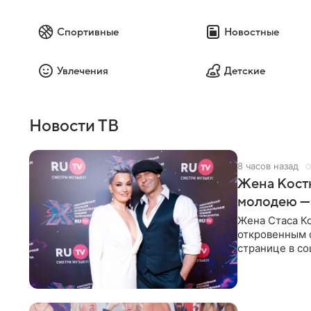
Спортивные
Новостные
Увлечения
Детские
Новости ТВ
8 часов назад
Жена Кост
молодею —
Жена Стаса К
откровенным 
странице в со
время отпуска