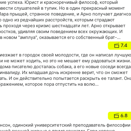
ние успеха. Юрист и красноречивый философ, который
вести слушателей в тупик. Но в один прекрасный момент
Пара прыщей, странное поведение, и Арно получает диагноз
о одно из редчайших расстройств, которым страдают
ь проходя через кризис шестнадцати лет. Арно открывает
ростков, удивляя своим поведением всех окружающих. И
 в новом "амплуа", оказывается его собственный брат-
7.4
иезжает в городок своей молодости, где он написал лучшу
 и не может ходить, но это не мешает ему радоваться жизни.
 дома писателю досталась собака, а его новые соседи всегда
инвалиду. Их младшая дочь искренне верит, что он сможет
ать. И он действительно попытается раскрыть ее талант. Он
ражением, которое пора отпустить на волю…
6.8
нсон, одинокий университетский преподаватель философии
ычной скучной жизнью с двумя кошками. Гэри хорошо