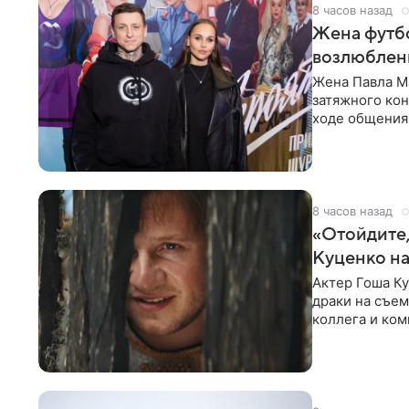
8 часов назад
Жена футбо
возлюбленн
Жена Павла Ма
затяжного ко
ходе общения 
раньше судил 
8 часов назад
«Отойдите,
Куценко на
Актер Гоша Ку
драки на съем
коллега и ком