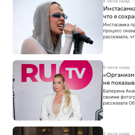
8 часов назад
Инстасамка
что я сохр
Инстасамка пр
процесс оказа
рассказала, ч
«ужасно
8 часов назад
«Организм 
не показыв
Балерина Анас
своими фотогр
рассказала О
что на
9 часов назад