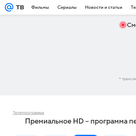
Фильмы
Сериалы
Новости и статьи
Те
См
* трансл
Телепрограмма
Премиальное HD – программа п