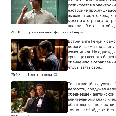
разбирается в электрон
настройке прослушиваю
выясняется, что копа, к
месяца отстраняют от р
насилия. В итоге, чтобы
убийства, Гэри приходит
20:00
Криминальная фишка от Генри
Встречайте Генри - само
дороги, взимая пошлину 
измениться. Но однажды
крыльца главного банка 
обвинению в ограблении.
чтобы взять свое…
21:40
Джентльмены
Талантливый выпускник 
дерзость, придумал нел
обедневшей английской а
влиятельному клану милл
обаятельные, но жестки
точно не обойдется без 