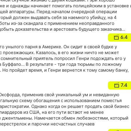
ике и однажды начинает помогать полицейским в установке 
щей аппаратуры. Перед началом очередной операции
оторый должен выдавать себя за наемного убийцу, на 4
аботы из-за скандала с применением неоправданного
 добыть доказательства и арестовать будущего заказчика
ся самому сыграть роль киллера…
6.4
го унылого парня в Америке. Он сидит в своей будке у
с проезжающих. Казалось, в его жизни ничто не может
 сомнительный приятель попросил Генри подождать его у
в Буффало… В результате - три года тюрьмы по ложному
 Но пройдет время, и Генри вернется к тому самому банку,
7.4
Оксфорда, применив свой уникальный ум и невиданную
егальную схему обогащения с использованием поместья
ристократии. Однако когда он решает продать свой бизнес
иардеров из США, на его пути встают не менее
е джентльмены. Намечается обмен любезностями, который
перестрелок и парочки несчастных случаев