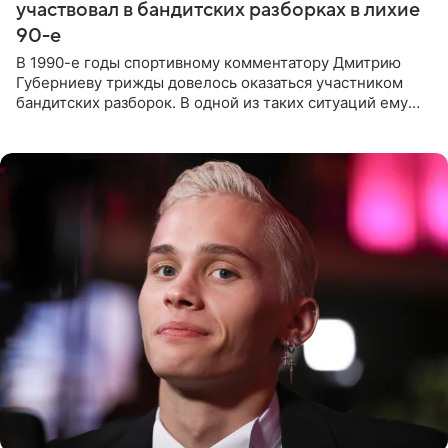
участвовал в бандитских разборках в лихие
90-е
В 1990-е годы спортивному комментатору Дмитрию
Губерниеву трижды довелось оказаться участником
бандитских разборок. В одной из таких ситуаций ему
выдали тяжелый предмет и приказали вступить в драку,
однако он