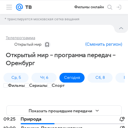
Фильмы онлайн
* транслируется московская сетка вещания
Телепрограмма
(
Сменить регион
)
Открытый мир
Открытый мир – программа передач –
Оренбург
Ср, 5
Чт, 6
Сегодня
Сб, 8
Вс
Фильмы
Сериалы
Спорт
Показать прошедшие передачи
09:25
Природа