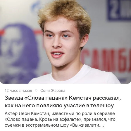
12 часов назад
Соня Жарова
Звезда «Слова пацана» Кемстач рассказал,
как на него повлияло участие в телешоу
Актер Леон Кемстач, известный по роли в сериале
«Слово пацана. Кровь на асфальте», признался, что
съемки в экстремальном шоу «Выживалити.
Наследники» кардинально повлияли на его образ жизни.