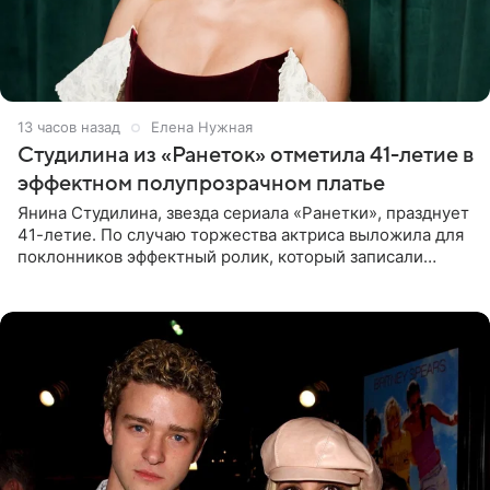
13 часов назад
Елена Нужная
Студилина из «Ранеток» отметила 41-летие в
эффектном полупрозрачном платье
Янина Студилина, звезда сериала «Ранетки», празднует
41-летие. По случаю торжества актриса выложила для
поклонников эффектный ролик, который записали
прошлой ночью. В кадре артистка предстала в
вечернем