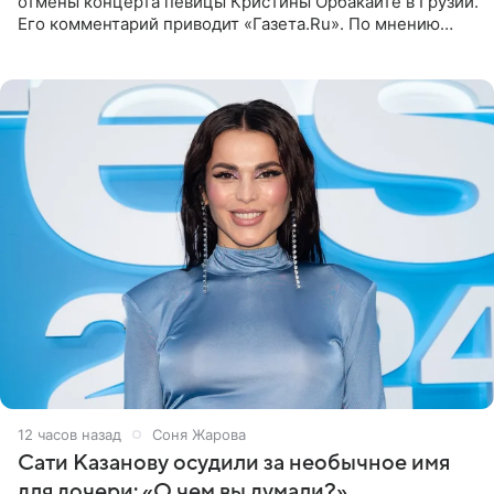
отмены концерта певицы Кристины Орбакайте в Грузии.
Его комментарий приводит «Газета.Ru». По мнению
медиаменеджера, на решение администрации Батума
могли
12 часов назад
Соня Жарова
Сати Казанову осудили за необычное имя
для дочери: «О чем вы думали?»