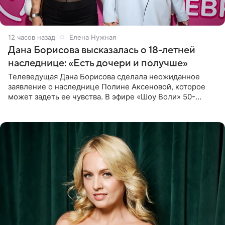
12 часов назад
Елена Нужная
Дана Борисова высказалась о 18-летней
наследнице: «Есть дочери и получше»
Телеведущая Дана Борисова сделала неожиданное
заявление о наследнице Полине Аксеновой, которое
может задеть ее чувства. В эфире «Шоу Воли» 50-
летняя знаменитость откровенно призналась, что не
считает свою дочь