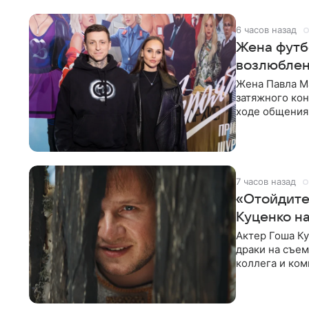
6 часов назад
Жена футбо
возлюблен
Жена Павла Ма
затяжного ко
ходе общения 
раньше судил 
7 часов назад
«Отойдите,
Куценко н
Актер Гоша Ку
драки на съем
коллега и ком