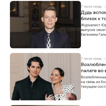
7 часов назад
Дудь вспом
близок к т
Журналист Юр
выпуске своег
Евгением Гал
бронхиальной
7 часов назад
Возлюблен
палате во
Возлюбленный
на связь из б
текущем состо
химиотерапии 