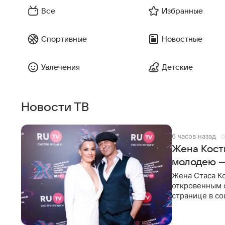
Все
Избранные
Спортивные
Новостные
Увлечения
Детские
Новости ТВ
6 часов назад
Жена Кост
молодею 
Жена Стаса К
откровенным 
странице в со
время отпуска