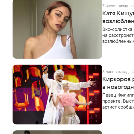
7 часов назад
Катя Кищу
возлюбле
Экс-солистка
на расстройст
возлюбленным
Дмитриев).
8 часов назад
Киркоров 
в новогод
Певец Филипп
проекте. Выст
артист сообщи
Margo