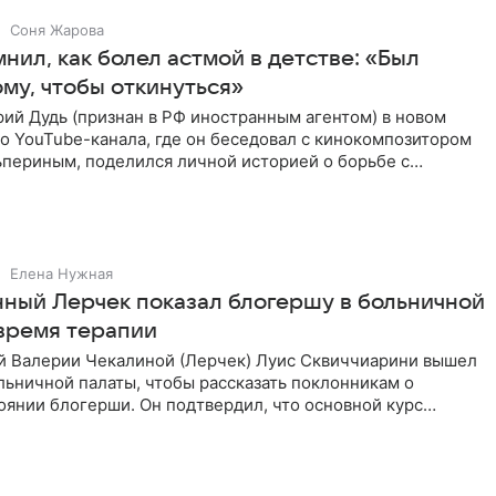
Соня Жарова
нил, как болел астмой в детстве: «Был
ому, чтобы откинуться»
ий Дудь (признан в РФ иностранным агентом) в новом
о YouTube-канала, где он беседовал с кинокомпозитором
ьпериным, поделился личной историей о борьбе с
 астмой в
Елена Нужная
ный Лерчек показал блогершу в больничной
 время терапии
 Валерии Чекалиной (Лерчек) Луис Сквиччиарини вышел
ольничной палаты, чтобы рассказать поклонникам о
янии блогерши. Он подтвердил, что основной курс
позади, но