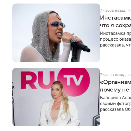
7 часов назад
Инстасамк
что я сохр
Инстасамка пр
процесс оказа
рассказала, ч
«ужасно
7 часов назад
«Организм 
почему не
Балерина Анас
своими фотогр
рассказала О
что на