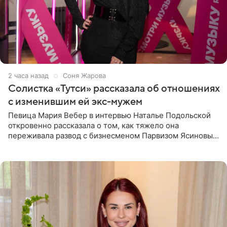
2 часа назад
Соня Жарова
Солистка «Тутси» рассказала об отношениях
с изменившим ей экс-мужем
Певица Мария Вебер в интервью Наталье Подольской
откровенно рассказала о том, как тяжело она
переживала развод с бизнесменом Парвизом Ясиновым.
Артистка призналась, что измена бывшего супруга стала
для нее