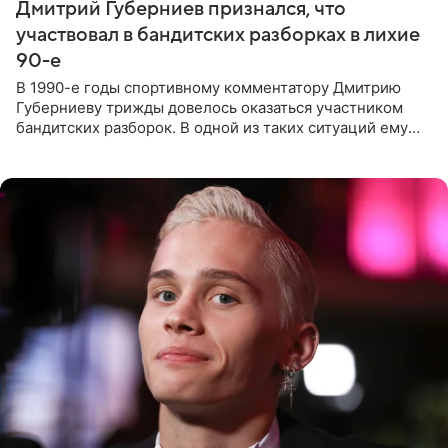
Дмитрий Губерниев признался, что
участвовал в бандитских разборках в лихие
90-е
В 1990-е годы спортивному комментатору Дмитрию
Губерниеву трижды довелось оказаться участником
бандитских разборок. В одной из таких ситуаций ему
выдали тяжелый предмет и приказали вступить в драку,
однако он