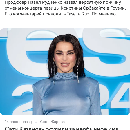
Продюсер Павел Рудченко назвал вероятную причину
отмены концерта певицы Кристины Орбакайте в Грузии.
Его комментарий приводит «Газета.Ru». По мнению
медиаменеджера, на решение администрации Батума
могли
14 часов назад
Соня Жарова
Сати Казанову осудили за необычное имя