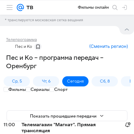
Фильмы онлайн
* транслируется московская сетка вещания
Телепрограмма
(
Сменить регион
)
Пес и Ко
Пес и Ко – программа передач –
Оренбург
Ср, 5
Чт, 6
Сегодня
Сб, 8
Вс
Фильмы
Сериалы
Спорт
Показать прошедшие передачи
11:00
Телемагазин "Магнат". Прямая
трансляция