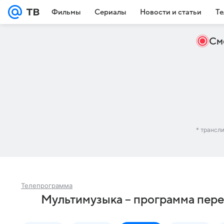
Фильмы
Сериалы
Новости и статьи
Те
См
* трансл
Телепрограмма
Мультимузыка – программа пере