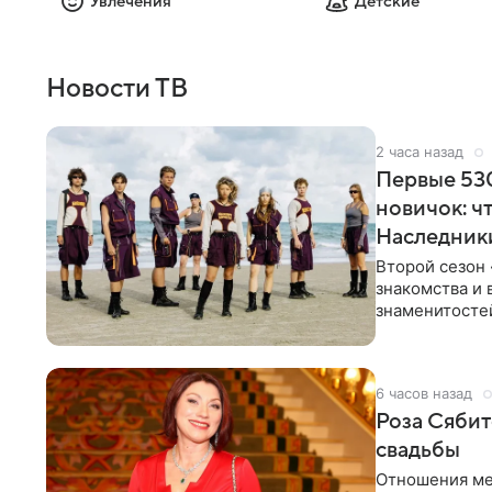
Увлечения
Детские
Новости ТВ
2 часа назад
Первые 530
новичок: ч
Наследник
Второй сезон 
знакомства и 
знаменитостей
несколько дне
6 часов назад
Роза Сябит
свадьбы
Отношения ме