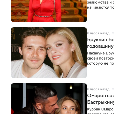
знакомства и 
начинаются то
многого,
6 часов назад
Бруклин Бе
годовщину
Накануне Бру
своей повтор
которую не по
считает это
6 часов назад
Омаров соо
Бастрыкину
Курбан Омаро