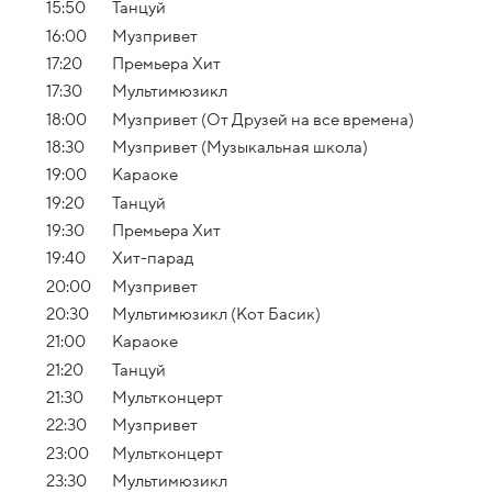
15:50
Танцуй
16:00
Музпривет
17:20
Премьера Хит
17:30
Мультимюзикл
18:00
Музпривет (От Друзей на все времена)
18:30
Музпривет (Музыкальная школа)
19:00
Караоке
19:20
Танцуй
19:30
Премьера Хит
19:40
Хит-парад
20:00
Музпривет
20:30
Мультимюзикл (Кот Басик)
21:00
Караоке
21:20
Танцуй
21:30
Мультконцерт
22:30
Музпривет
23:00
Мультконцерт
23:30
Мультимюзикл