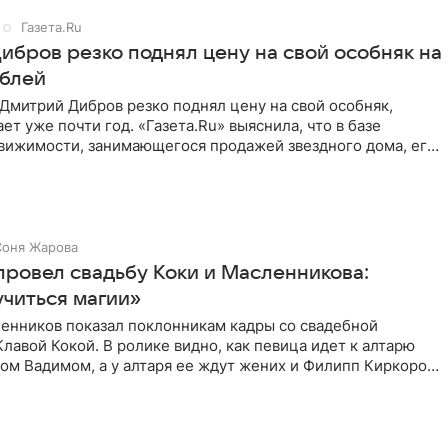
Газета.Ru
ибров резко поднял цену на свой особняк на
ублей
Дмитрий Дибров резко поднял цену на свой особняк,
ет уже почти год. «Газета.Ru» выяснила, что в базе
движимости, занимающегося продажей звездного дома, его
агают
Соня Жарова
провел свадьбу Коки и Масленникова:
учиться магии»
енников показал поклонникам кадры со свадебной
лавой Кокой. В ролике видно, как певица идет к алтарю
цом Вадимом, а у алтаря ее ждут жених и Филипп Киркоров.