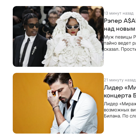
13 минут назад
Рэпер A$A
над новым
Муж певицы Р
тайно ведет р
сказал. Прост
21 минуту назад
Лидер «Ми
концерта 
Лидер «Миража
возможных ви
Билана. По с
зрителей, до