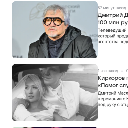
57 минут назад
Дмитрий Д
100 млн р
Телеведущий 
который прода
агентства не
теперь предл
1 час назад
Киркоров 
«Помог сл
Дмитрий Масл
церемонии с К
под руку с от
Именно