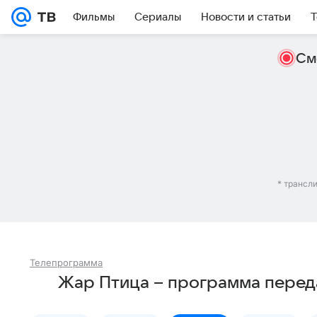
Фильмы
Сериалы
Новости и статьи
Т
См
* трансл
Телепрограмма
Жар Птица – программа перед