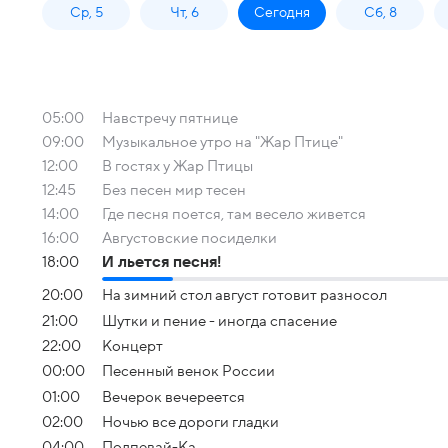
Ср, 5
Чт, 6
Сегодня
Сб, 8
05:00
Навстречу пятнице
09:00
Музыкальное утро на "Жар Птице"
12:00
В гостях у Жар Птицы
12:45
Без песен мир тесен
14:00
Где песня поется, там весело живется
16:00
Августовские посиделки
18:00
И льется песня!
20:00
На зимний стол август готовит разносол
21:00
Шутки и пение - иногда спасение
22:00
Концерт
00:00
Песенный венок России
01:00
Вечерок вечереется
02:00
Ночью все дороги гладки
04:00
Подпевай-Ка