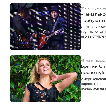
31 минуту назад
«Печально
требуют о
Состояние 56
группы «Агата
его выступлен
происходящее
46 минут назад
Бритни Сп
после пуб
Американская
наряде после
появилась на 
признанной