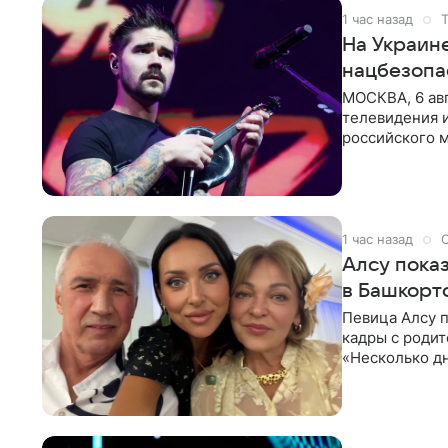
1 час назад
На Украине
нацбезопа
МОСКВА, 6 авг
телевидения 
российского м
список лиц,
1 час назад
Алсу показ
в Башкорт
Певица Алсу 
кадры с родит
«Несколько дн
деревне