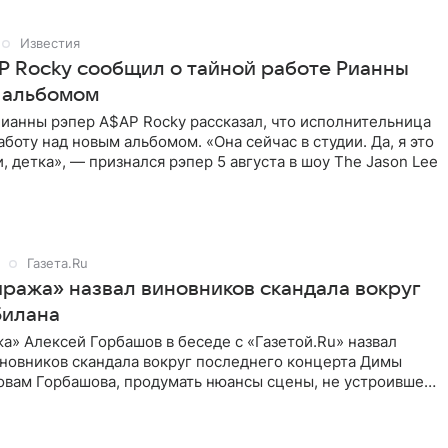
Известия
P Rocky сообщил о тайной работе Рианны
 альбомом
ианны рэпер A$AP Rocky рассказал, что исполнительница
аботу над новым альбомом. «Она сейчас в студии. Да, я это
и, детка», — признался рэпер 5 августа в шоу The Jason Lee
Газета.Ru
ража» назвал виновников скандала вокруг
Билана
» Алексей Горбашов в беседе с «Газетой.Ru» назвал
новников скандала вокруг последнего концерта Димы
ловам Горбашова, продумать нюансы сцены, не устроившей
лжны