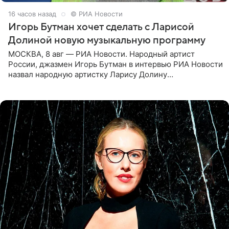
16 часов назад
© РИА Новости
Игорь Бутман хочет сделать с Ларисой
Долиной новую музыкальную программу
МОСКВА, 8 авг — РИА Новости. Народный артист
России, джазмен Игорь Бутман в интервью РИА Новости
назвал народную артистку Ларису Долину
великолепной певицей и рассказал о желании сделать с
ней новую совместную