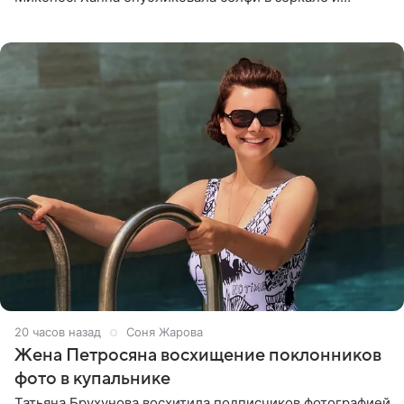
призналась, что сейчас особенно довольна собой. По
словам певицы, она
20 часов назад
Соня Жарова
Жена Петросяна восхищение поклонников
фото в купальнике
Татьяна Брухунова восхитила подписчиков фотографией