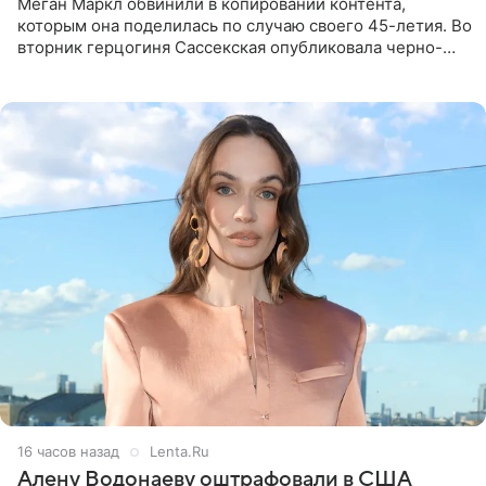
Меган Маркл обвинили в копировании контента,
которым она поделилась по случаю своего 45-летия. Во
вторник герцогиня Сассекская опубликовала черно-
белую фотографию, на которой она прыгает в бассейн с
воздушными
16 часов назад
Lenta.Ru
Алену Водонаеву оштрафовали в США