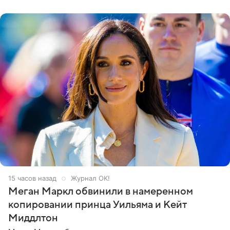
его друзья —
15 часов назад
Журнал OK!
Меган Маркл обвинили в намеренном
копировании принца Уильяма и Кейт
Миддлтон