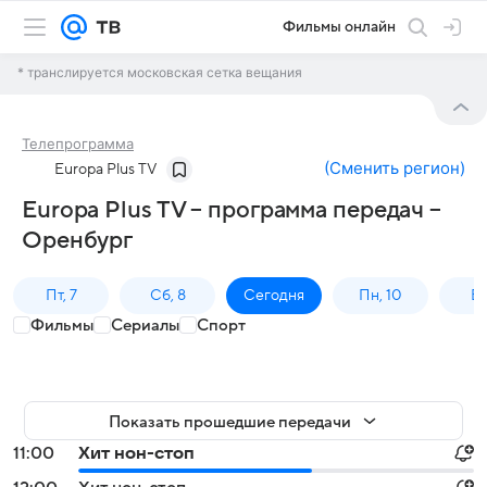
Фильмы онлайн
* транслируется московская сетка вещания
Телепрограмма
(
Сменить регион
)
Europa Plus TV
Europa Plus TV – программа передач –
Оренбург
Пт, 7
Сб, 8
Сегодня
Пн, 10
Вт,
Фильмы
Сериалы
Спорт
Показать прошедшие передачи
11:00
Хит нон-стоп