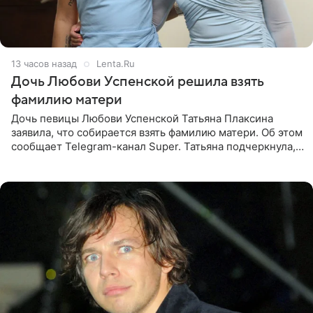
13 часов назад
Lenta.Ru
Дочь Любови Успенской решила взять
фамилию матери
Дочь певицы Любови Успенской Татьяна Плаксина
заявила, что собирается взять фамилию матери. Об этом
сообщает Telegram-канал Super. Татьяна подчеркнула,
что приняла решение о смене фамилии, поскольку
именно от