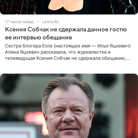
17 часов назад
Lenta.Ru
Ксения Собчак не сдержала данное гостю
ее интервью обещание
Сестра блогера Exile (настоящее имя — Илья Яцкевич)
Алина Яцкевич рассказала, что журналистка и
телеведущая Ксения Собчак не сдержала обещание,
которое дала ему во время интервью с ним. Об этом она
заявила в