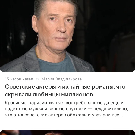
15 часов назад
Мария Владимирова
Советские актеры и их тайные романы: что
скрывали любимцы миллионов
Красивые, харизматичные, востребованные да еще и
надежные мужья и верные спутники — неудивительно,
что этих советских актеров обожали и уважали все
женщины большой страны, и наверняка не раз ставили
их в