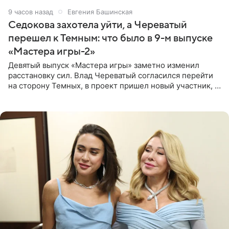
9 часов назад
Евгения Башинская
Седокова захотела уйти, а Череватый
перешел к Темным: что было в 9-м выпуске
«Мастера игры-2»
Девятый выпуск «Мастера игры» заметно изменил
расстановку сил. Влад Череватый согласился перейти
на сторону Темных, в проект пришел новый участник, а
Курбан Омаров и Анна Седокова оказались под таким
давлением.