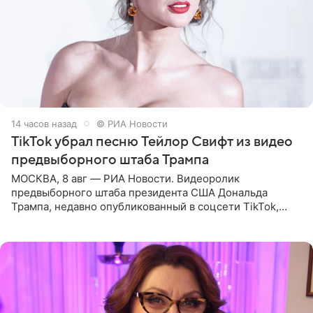
14 часов назад
© РИА Новости
TikTok убрал песню Тейлор Свифт из видео
предвыборного штаба Трампа
МОСКВА, 8 авг — РИА Новости. Видеоролик
предвыборного штаба президента США Дональда
Трампа, недавно опубликованный в соцсети TikTok,
остался без звуковой дорожки в виде песни August
(«Август») американской