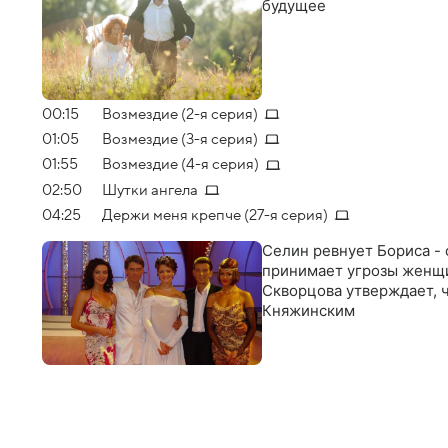
будущее
00:15
Возмездие (2-я серия)
01:05
Возмездие (3-я серия)
01:55
Возмездие (4-я серия)
02:50
Шутки ангела
04:25
Держи меня крепче (27-я серия)
Селин ревнует Бориса - о
принимает угрозы женщи
Скворцова утверждает, ч
Княжинским