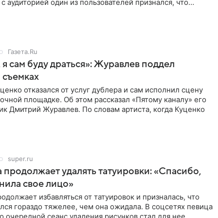
с аудиторией один из пользователей признался, что
о
Газета.Ru
 я сам буду драться»: Журавлев поддел
 съемках
ценко отказался от услуг дублера и сам исполнил сцену
очной площадке. Об этом рассказал «Пятому каналу» его
ик Дмитрий Журавлев. По словам артиста, когда Куценко
super.ru
 продолжает удалять татуировки: «Спасибо,
анила свое лицо»
одолжает избавляться от татуировок и призналась, что
лся гораздо тяжелее, чем она ожидала. В соцсетях певица
то очередной сеанс удаления рисунков стал для нее