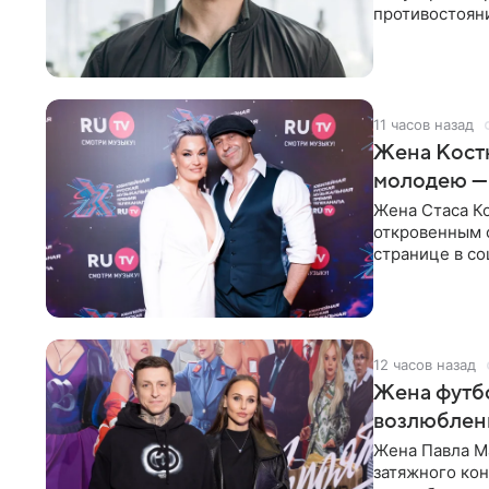
противостоян
Петербурга с
11 часов назад
Жена Кост
молодею —
Жена Стаса К
откровенным 
странице в со
время отпуска
12 часов назад
Жена футбо
возлюбленн
Жена Павла Ма
затяжного ко