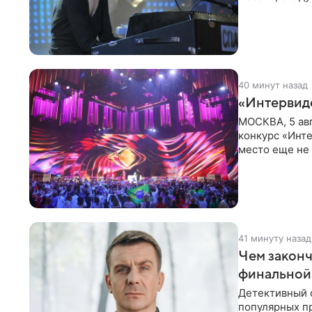
распоряжени
40 минут назад
«Интервид
МОСКВА, 5 ав
конкурс «Инте
место еще не
новостей о то
41 минуту назад
Чем законч
финальной
Детективный 
популярных п