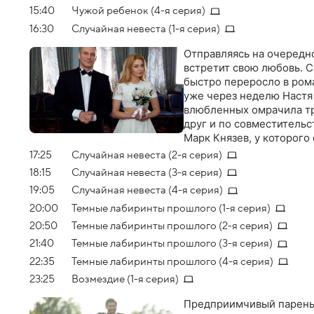
15:40
Чужой ребенок (4-я серия)
16:30
Случайная невеста (1-я серия)
Отправляясь на очередно
встретит свою любовь. 
быстро переросло в рома
уже через неделю Настя
влюбленных омрачила тр
друг и по совместитель
Марк Князев, у которого
решили оставить удочер
17:25
Случайная невеста (2-я серия)
18:15
Случайная невеста (3-я серия)
19:05
Случайная невеста (4-я серия)
20:00
Темные лабиринты прошлого (1-я серия)
20:50
Темные лабиринты прошлого (2-я серия)
21:40
Темные лабиринты прошлого (3-я серия)
22:35
Темные лабиринты прошлого (4-я серия)
23:25
Возмездие (1-я серия)
Предприимчивый парень 