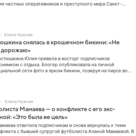
ия честных оперативников и преступного мира Санкт-
о временем
Елена Нужная
юшкина снялась в крошечном бикини: «Не
 дорожаю»
остюшкина Юлия привела в восторг подписчиков
снимком с отдыха. Блогер опубликовала на личной
циальной сети фото в ярком бикини, позируя на пирсе во
 в Турции,
Елена Нужная
листа Мамаева — о конфликте с его экс-
ой: «Это была ее цель»
маева ответила подписчикам и снова вернулась к теме
нфликта с бывшей супругой футболиста Аланой Мамаевой. В