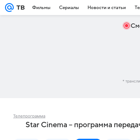
Фильмы
Сериалы
Новости и статьи
Те
См
* трансл
Телепрограмма
Star Cinema – программа переда