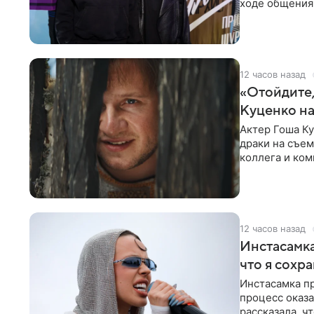
ходе общения 
раньше судил 
12 часов назад
«Отойдите,
Куценко на
Актер Гоша Ку
драки на съем
коллега и ком
12 часов назад
Инстасамка
что я сохр
Инстасамка пр
процесс оказа
рассказала, ч