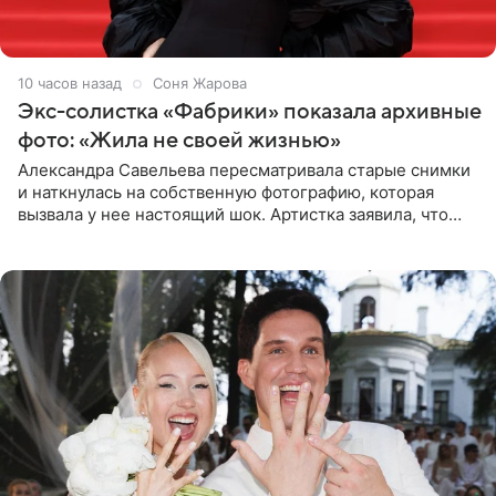
10 часов назад
Соня Жарова
Экс-солистка «Фабрики» показала архивные
фото: «Жила не своей жизнью»
Александра Савельева пересматривала старые снимки
и наткнулась на собственную фотографию, которая
вызвала у нее настоящий шок. Артистка заявила, что
пропасть между ее прошлым и нынешним обликом
огромна. При