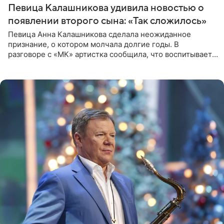
Певица Калашникова удивила новостью о
появлении второго сына: «Так сложилось»
Певица Анна Калашникова сделала неожиданное
признание, о котором молчала долгие годы. В
разговоре с «МК» артистка сообщила, что воспитывает
не одного, а сразу двух сыновей. «На самом деле я
всегда мечтала, что