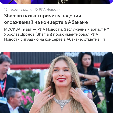
15 часов назад
© РИА Новости
Shaman назвал причину падения
ограждений на концерте в Абакане
МОСКВА, 9 авг — РИА Новости. Заслуженный артист РФ
Ярослав Дронов (Shaman) прокомментировал РИА
Новости ситуацию на концерте в Абакане, отметив, что
во время исполнения песни «Братья-славяне» он
обменивался