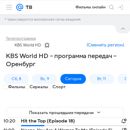
Фильмы онлайн
* транслируется московская сетка вещания
Телепрограмма
(
Сменить регион
)
KBS World HD
KBS World HD – программа передач –
Оренбург
Сб, 8
Вс, 9
Сегодня
Вт, 11
Ср,
Фильмы
Сериалы
Спорт
Показать прошедшие передачи
10:20
Hit the Top (Episode 18)