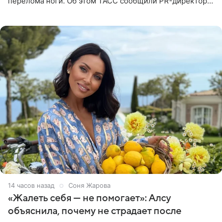
перелома ноги. Об этом ТАСС сообщили PR-директор
артистки Станислав Влайку и пресс-атташе
Московского
14 часов назад
Соня Жарова
«Жалеть себя — не помогает»: Алсу
объяснила, почему не страдает после