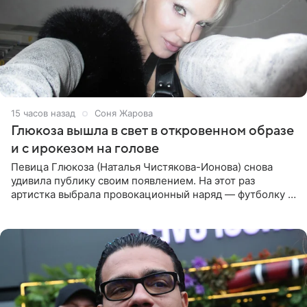
15 часов назад
Соня Жарова
Глюкоза вышла в свет в откровенном образе
и с ирокезом на голове
Певица Глюкоза (Наталья Чистякова-Ионова) снова
удивила публику своим появлением. На этот раз
артистка выбрала провокационный наряд — футболку с
принтом, имитирующим полуобнаженную грудь. Свой
образ Глюкоза