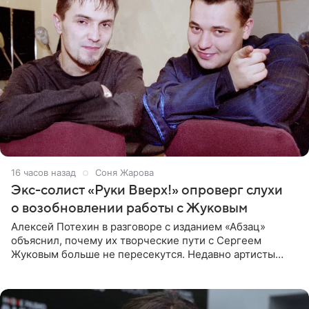
16 часов назад
Соня Жарова
Экс-солист «Руки Вверх!» опроверг слухи
о возобновлении работы с Жуковым
Алексей Потехин в разговоре с изданием «Абзац»
объяснил, почему их творческие пути с Сергеем
Жуковым больше не пересекутся. Недавно артисты
воссоединились на большом концерте «30 нам уже!»,
который прошел в