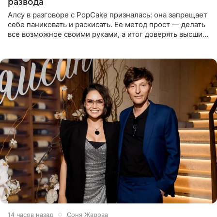
развода
Алсу в разговоре с PopCake призналась: она запрещает
себе паниковать и раскисать. Ее метод прост — делать
все возможное своими руками, а итог доверять высшим
силам. Певица утверждает, что истерики и потеря
14 часов назад
Соня Жарова