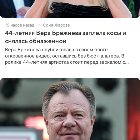
15 часов назад
Соня Жарова
44-летняя Вера Брежнева заплела косы и
снялась обнаженной
Вера Брежнева опубликовала в своем блоге
откровенное видео, оставшись без бюстгальтера. В
ролике 44-летняя артистка стоит перед зеркалом с
обнаженной грудью. Волосы певица собрала в косы и
надела головной убор.