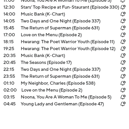
11:00
Noona, You Are A Woman To Me (Episode 5)
12:30
Stars' Top Recipe at Fun-Staurant (Episode 330)
14:00
Music Bank (K-Chart)
14:05
Two Days and One Night (Episode 337)
15:45
The Return of Superman (Episode 631)
17:00
Love on the Menu (Episode 2)
18:15
Hwarang: The Poet Warrior Youth (Episode 11)
19:25
Hwarang: The Poet Warrior Youth (Episode 12)
20:35
Music Bank (K-Chart)
20:45
The Seasons (Episode 17)
22:15
Two Days and One Night (Episode 337)
23:55
The Return of Superman (Episode 631)
01:10
My Neighbor, Charles (Episode 538)
02:00
Love on the Menu (Episode 2)
03:15
Noona, You Are A Woman To Me (Episode 5)
04:45
Young Lady and Gentleman (Episode 47)