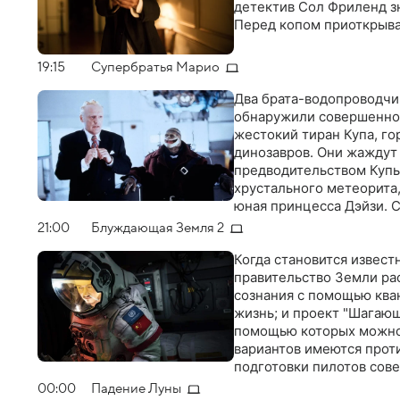
детектив Сол Фриленд зн
Перед копом приоткрыва
19:15
Супербратья Марио
Два брата-водопроводчи
обнаружили совершенно 
жестокий тиран Купа, г
динозавров. Они жаждут 
предводительством Купы 
хрустального метеорита,
юная принцесса Дэйзи. 
и человеческую цивили
21:00
Блуждающая Земля 2
Когда становится извест
правительство Земли ра
сознания с помощью кван
жизнь; и проект "Шагающ
помощью которых можно 
вариантов имеются проти
подготовки пилотов сов
00:00
Падение Луны