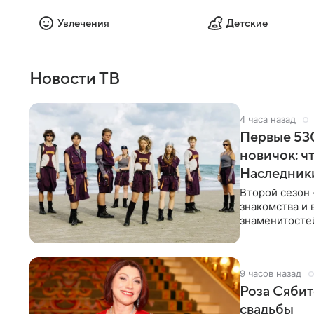
Увлечения
Детские
Новости ТВ
4 часа назад
Первые 530
новичок: ч
Наследник
Второй сезон 
знакомства и 
знаменитостей
несколько дне
9 часов назад
Роза Сябит
свадьбы