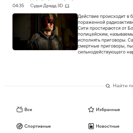
04:35
Судья Дредд 3D
Действие происходит в 
пораженной радиоактив
Сити простираются от Бо
полицейским, называемы
исполнять приговоры. Са
смертные приговоры, пыт
сильнодействующего на
Все
Избранные
Спортивные
Новостные