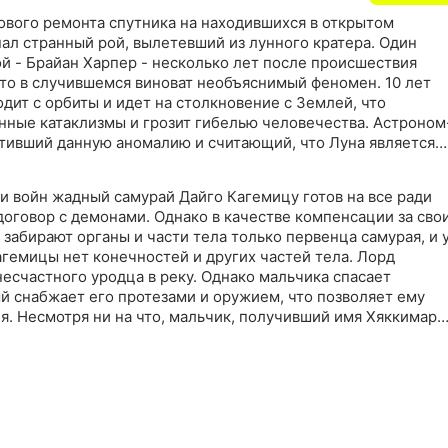
дового ремонта спутника на находившихся в открытом
ал странный рой, вылетевший из лунного кратера. Один
ой - Брайан Харпер - несколько лет после происшествия
что в случившемся виноват необъяснимый феномен. 10 лет
одит с орбиты и идет на столкновение с Землей, что
ные катаклизмы и грозит гибелью человечества. Астроном
тивший данную аномалию и считающий, что Луна является
шно пытается достучаться до правительства, поэтому
его в отставку Харпера
и войн жадный самурай Дайго Кагемицу готов на все ради
договор с демонами. Однако в качестве компенсации за сво
забирают органы и части тела только первенца самурая, и 
гемицы нет конечностей и других частей тела. Лорд
есчастного уродца в реку. Однако мальчика спасает
й снабжает его протезами и оружием, что позволяет ему
бя. Несмотря ни на что, мальчик, получивший имя Хяккимару,
ется. Хотя он ничего не видит, не слышит и не чувствует,
демонов, принесших его в жертву. Со смертью каждого из
о возвращает часть себя, которая принадлежит ему по
йно спасает маленькую Дороро, и та увязывается за