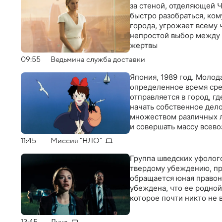
за стеной, отделяющей 
быстро разобраться, ком
города, угрожает всему 
непростой выбор между 
жертвы
09:55
Ведьмина служба доставки
Япония, 1989 год. Моло
определенное время сре
отправляется в город, г
начать собственное дело
множеством различных л
и совершать массу всев
11:45
Миссия "НЛО"
Группа шведских уфолого
твердому убеждению, п
обращается юная правон
убеждена, что ее родно
которое почти никто не 
13:45
Луна