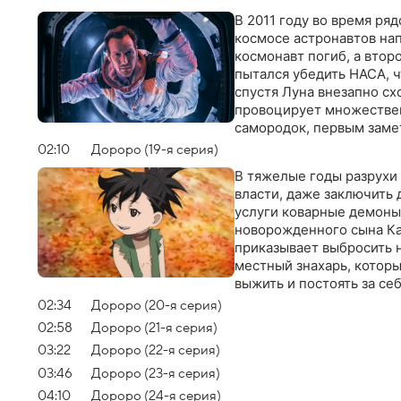
В 2011 году во время ря
космосе астронавтов нап
космонавт погиб, а втор
пытался убедить НАСА, 
спустя Луна внезапно сх
провоцирует множествен
самородок, первым заме
мегаструктурой, безуспе
02:10
Дороро (19-я серия)
просит помощи у вышедш
В тяжелые годы разрухи 
власти, даже заключить 
услуги коварные демоны 
новорожденного сына Ка
приказывает выбросить н
местный знахарь, которы
выжить и постоять за се
живет и растет и развива
02:34
Дороро (20-я серия)
ему предстоит победить 
02:58
Дороро (21-я серия)
них Хяккимару постепенн
03:22
Дороро (22-я серия)
праву. Однажды он случа
необычным путником
03:46
Дороро (23-я серия)
04:10
Дороро (24-я серия)