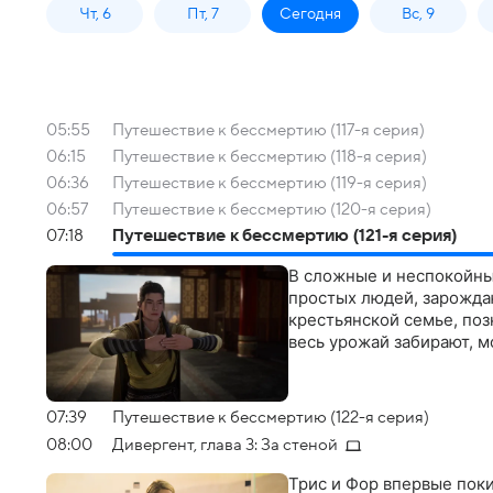
Чт, 6
Пт, 7
Сегодня
Вс, 9
05:55
Путешествие к бессмертию (117-я серия)
06:15
Путешествие к бессмертию (118-я серия)
06:36
Путешествие к бессмертию (119-я серия)
06:57
Путешествие к бессмертию (120-я серия)
07:18
Путешествие к бессмертию (121-я серия)
В сложные и неспокойны
простых людей, зарожда
крестьянской семье, поз
весь урожай забирают, 
07:39
Путешествие к бессмертию (122-я серия)
08:00
Дивергент, глава 3: За стеной
Трис и Фор впервые поки