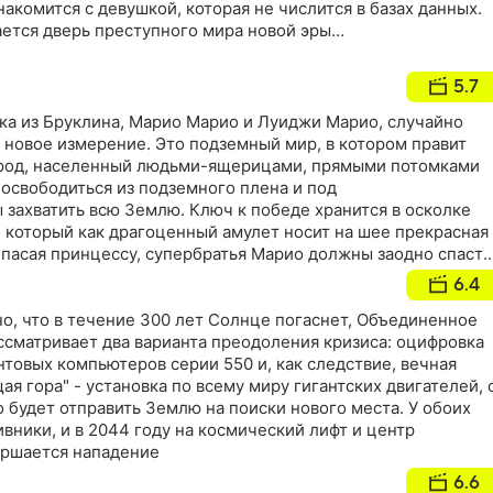
акомится с девушкой, которая не числится в базах данных.
ется дверь преступного мира новой эры…
5.7
ка из Бруклина, Марио Марио и Луиджи Марио, случайно
новое измерение. Это подземный мир, в котором правит
ород, населенный людьми-ящерицами, прямыми потомками
освободиться из подземного плена и под
захватить всю Землю. Ключ к победе хранится в осколке
 который как драгоценный амулет носит на шее прекрасная
Спасая принцессу, супербратья Марио должны заодно спасти
зацию…
6.4
но, что в течение 300 лет Солнце погаснет, Объединенное
ссматривает два варианта преодоления кризиса: оцифровка
товых компьютеров серии 550 и, как следствие, вечная
ая гора" - установка по всему миру гигантских двигателей, 
будет отправить Землю на поиски нового места. У обоих
вники, и в 2044 году на космический лифт и центр
ершается нападение
6.6