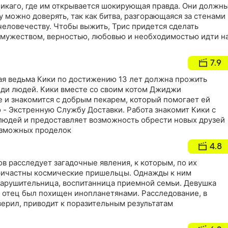
Чикаго, где им открывается шокирующая правда. Они должн
у можно доверять, так как битва, разгорающаяся за стенами
человечеству. Чтобы выжить, Трис придется сделать
мужеством, верностью, любовью и необходимостью идти н
7.9
дая ведьма Кики по достижению 13 лет должна прожить
ди людей. Кики вместе со своим котом Джиджи
де и знакомится с добрым пекарем, который помогает ей
 - Экстренную Службу Доставки. Работа знакомит Кики с
юдей и предоставляет возможность обрести новых друзей
озможных проделок
4.8
в расследует загадочные явления, к которым, по их
ричастны космические пришельцы. Однажды к ним
арушительница, воспитанница приемной семьи. Девушка
й отец был похищен инопланетянами. Расследование, в
верил, приводит к поразительным результатам