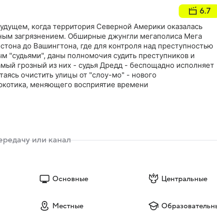
6.7
будущем, когда территория Северной Америки оказалась
ным загрязнением. Обширные джунгли мегаполиса Мега
стона до Вашингтона, где для контроля над преступностью
м "судьями", даны полномочия судить преступников и
мый грозный из них - судья Дредд - беспощадно исполняет
аясь очистить улицы от "слоу-мо" - нового
ркотика, меняющего восприятие времени
Основные
Центральные
Местные
Образовательн