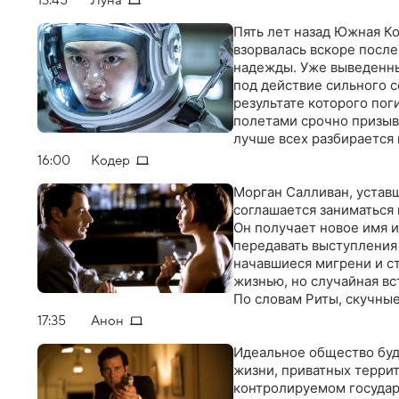
Пять лет назад Южная Ко
взорвалась вскоре после
надежды. Уже выведенны
под действие сильного с
результате которого пог
полетами срочно призыв
лучше всех разбирается
космонавту завершить м
16:00
Кодер
Морган Салливан, устав
соглашается заниматься
Он получает новое имя 
передавать выступления 
начавшиеся мигрени и ст
жизнью, но случайная вс
По словам Риты, скучны
"Диджикорпа", превраща
17:35
Анон
утративших свое "я". Он
реагировать на то, что о
Идеальное общество буд
жизни, приватных террит
контролируемом государ