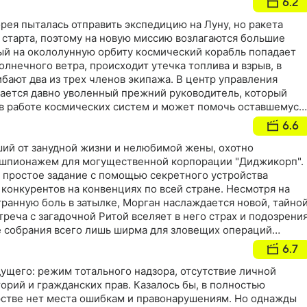
6.2
рея пыталась отправить экспедицию на Луну, но ракета
 старта, поэтому на новую миссию возлагаются большие
й на окололунную орбиту космический корабль попадает
олнечного ветра, происходит утечка топлива и взрыв, в
ибают два из трех членов экипажа. В центр управления
ается давно уволенный прежний руководитель, который
 в работе космических систем и может помочь оставшемуся
иссию и вернуться на Землю живым
6.6
ший от занудной жизни и нелюбимой жены, охотно
 шпионажем для могущественной корпорации "Диджикорп".
и простое задание с помощью секретного устройства
конкурентов на конвенциях по всей стране. Несмотря на
ранную боль в затылке, Морган наслаждается новой, тайно
треча с загадочной Ритой вселяет в него страх и подозрения
е собрания всего лишь ширма для зловещих операций
ющего своих "шпионов" в послушных марионеток,
6.7
а делает ему укол и просит на следующей конвенции никак н
н там увидит…
ущего: режим тотального надзора, отсутствие личной
орий и гражданских прав. Казалось бы, в полностью
стве нет места ошибкам и правонарушениям. Но однажды