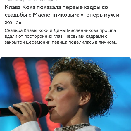
Клава Кока показала первые кадры со
свадьбы с Масленниковым: «Теперь муж и
жена»
Свадьба Клавы Коки и Димы Масленникова прошла
вдали от посторонних глаз. Первыми кадрами с
закрытой церемонии певица поделилась в личном
блоге. Артистка выложила серию свадебных снимков и
оставила лаконичную