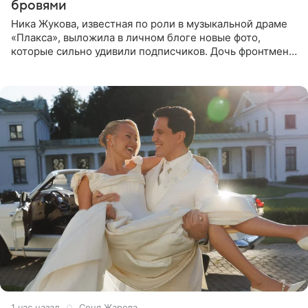
бровями
Ника Жукова, известная по роли в музыкальной драме
«Плакса», выложила в личном блоге новые фото,
которые сильно удивили подписчиков. Дочь фронтмена
группы «Руки Вверх!» Сергея Жукова предстала перед
публикой с
1 час назад
Соня Жарова