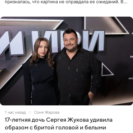
призналась, что картина не оправдала ее ожиданий. В
личном блоге модель рассказала, что они с компанией
не стали
1 час назад
Соня Жарова
17-летняя дочь Сергея Жукова удивила
образом с бритой головой и белыми