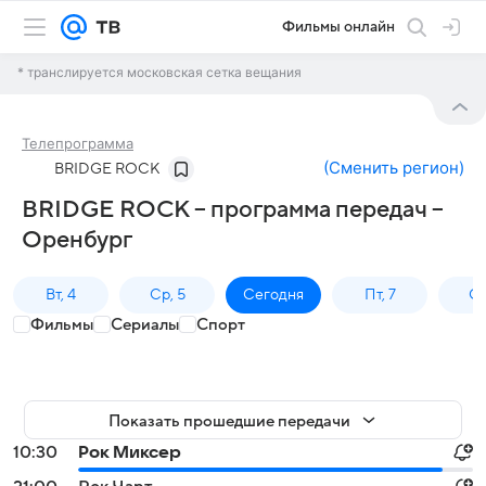
Фильмы онлайн
* транслируется московская сетка вещания
Телепрограмма
(
Сменить регион
)
BRIDGE ROCK
BRIDGE ROCK – программа передач –
Оренбург
Вт, 4
Ср, 5
Сегодня
Пт, 7
Сб
Фильмы
Сериалы
Спорт
Показать прошедшие передачи
10:30
Рок Миксер