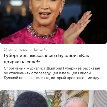
27 минут назад
Lenta.Ru
Губерниев высказался о Бузовой: «Как
доярка на селе!»
Спортивный журналист Дмитрий Губерниев рассказал
об отношениях с телеведущей и певицей Ольгой
Бузовой после конфликта, который произошел между
ними в 2021 году в прямом эфире канала «Матч ТВ». В
разговоре с