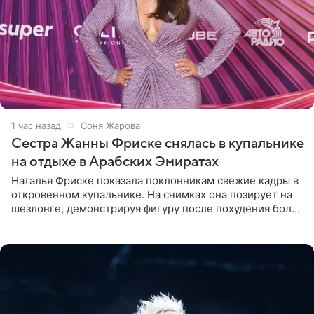
1 час назад
Соня Жарова
Сестра Жанны Фриске снялась в купальнике
на отдыхе в Арабских Эмиратах
Наталья Фриске показала поклонникам свежие кадры в
откровенном купальнике. На снимках она позирует на
шезлонге, демонстрируя фигуру после похудения более
чем на десять килограммов. В подписи к посту