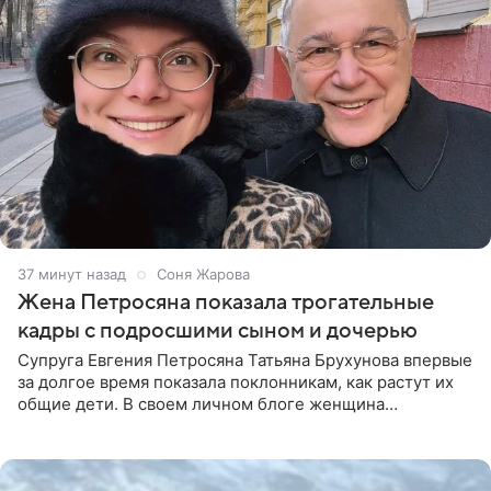
37 минут назад
Соня Жарова
Жена Петросяна показала трогательные
кадры с подросшими сыном и дочерью
Супруга Евгения Петросяна Татьяна Брухунова впервые
за долгое время показала поклонникам, как растут их
общие дети. В своем личном блоге женщина
опубликовала редкие кадры с шестилетним сыном
Ваганом и