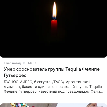
1 час назад
ТАСС
Умер сооснователь группы Tequila Фелипе
Гутьеррес
БУЭНОС-АЙРЕС, 6 августа. /ТАСС/. Аргентинский
музыкант, басист и один из основателей группы Tequila
Фелипе Гутьеррес, известный под псевдонимом Фелипе
Липе, умер на 69-м году жизни. Об этом сообщил его
бывший