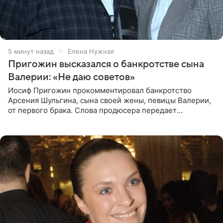
5 минут назад
Елена Нужная
Пригожин высказался о банкротстве сына
Валерии: «Не даю советов»
Иосиф Пригожин прокомментировал банкротство
Арсения Шульгина, сына своей жены, певицы Валерии,
от первого брака. Слова продюсера передает
«СтарХит». Пригожин признался, что не лезет в дела
взрослых детей, и