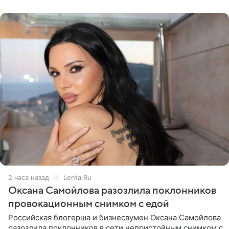
серию снимков,
2 часа назад
Lenta.Ru
Оксана Самойлова разозлила поклонников
провокационным снимком с едой
Российская блогерша и бизнесвумен Оксана Самойлова
разозлила поклонников в сети непристойным снимком с