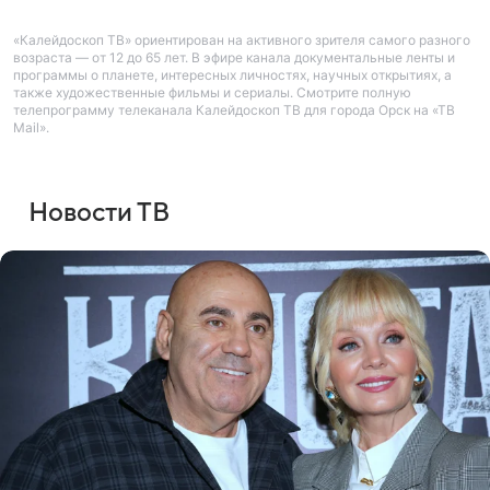
«Калейдоскоп ТВ» ориентирован на активного зрителя самого разного
возраста — от 12 до 65 лет. В эфире канала документальные ленты и
программы о планете, интересных личностях, научных открытиях, а
также художественные фильмы и сериалы. Смотрите полную
телепрограмму телеканала Калейдоскоп ТВ для города Орск на «ТВ
Mail».
Новости ТВ