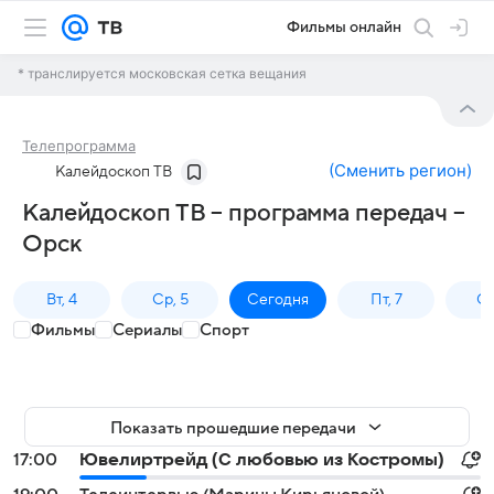
Фильмы онлайн
* транслируется московская сетка вещания
Телепрограмма
(
Сменить регион
)
Калейдоскоп ТВ
Калейдоскоп ТВ – программа передач –
Орск
Вт, 4
Ср, 5
Сегодня
Пт, 7
Сб
Фильмы
Сериалы
Спорт
Показать прошедшие передачи
17:00
Ювелиртрейд (С любовью из Костромы)