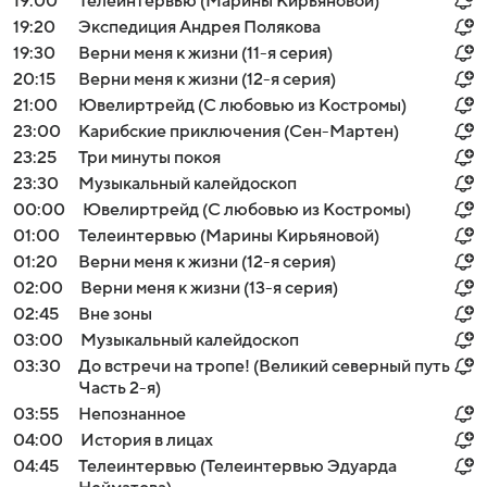
19:00
Телеинтервью (Марины Кирьяновой)
19:20
Экспедиция Андрея Полякова
19:30
Верни меня к жизни (11-я серия)
20:15
Верни меня к жизни (12-я серия)
21:00
Ювелиртрейд (С любовью из Костромы)
23:00
Карибские приключения (Сен-Мартен)
23:25
Три минуты покоя
23:30
Музыкальный калейдоскоп
00:00
Ювелиртрейд (С любовью из Костромы)
01:00
Телеинтервью (Марины Кирьяновой)
01:20
Верни меня к жизни (12-я серия)
02:00
Верни меня к жизни (13-я серия)
02:45
Вне зоны
03:00
Музыкальный калейдоскоп
03:30
До встречи на тропе! (Великий северный путь
Часть 2-я)
03:55
Непознанное
04:00
История в лицах
04:45
Телеинтервью (Телеинтервью Эдуарда