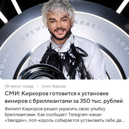
38 минут назад
Соня Жарова
СМИ: Киркоров готовится к установке
виниров с бриллиантами за 350 тыс. рублей
Филипп Киркоров решил украсить свою улыбку
бриллиантами. Как сообщает Telegram-канал
«Звездач», поп-король собирается установить себе два
винира с драгоценной огранкой. Сумма, которую артист