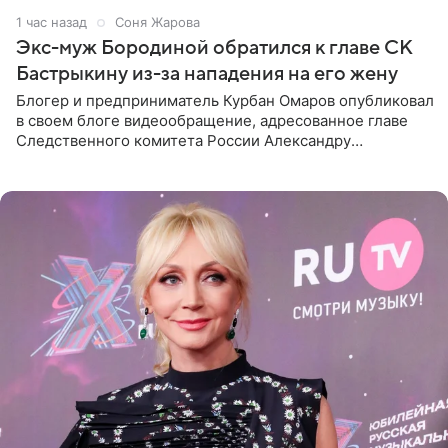
1 час назад
Соня Жарова
Экс-муж Бородиной обратился к главе СК
Бастрыкину из-за нападения на его жену
Блогер и предприниматель Курбан Омаров опубликовал
в своем блоге видеообращение, адресованное главе
Следственного комитета России Александру
Бастрыкину. Бизнесмен рассказал, что 1 августа в
центре Москвы трое