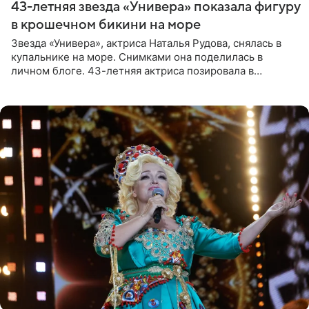
43-летняя звезда «Универа» показала фигуру
в крошечном бикини на море
Звезда «Универа», актриса Наталья Рудова, снялась в
купальнике на море. Снимками она поделилась в
личном блоге. 43-летняя актриса позировала в
бордовом крошечном бикини с золотыми деталями.
Волосы Рудова