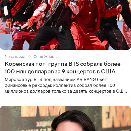
1 час назад
Соня Жарова
Корейская поп-группа BTS собрала более
100 млн долларов за 9 концертов в США
Мировой тур BTS под названием ARIRANG бьет
финансовые рекорды: коллектив собрал более 100
миллионов долларов только за девять концертов в США.
Как сообщает Pop Core, это один из самых
стремительных результатов