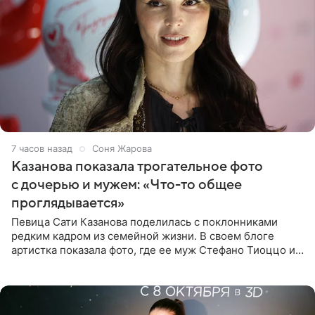
7 часов назад
Соня Жарова
Казанова показала трогательное фото
с дочерью и мужем: «Что-то общее
проглядывается»
Певица Сати Казанова поделилась с поклонниками
редким кадром из семейной жизни. В своем блоге
артистка показала фото, где ее муж Стефано Тиоццо и
их маленькая дочь спят рядом. На снимке отец и
малышка лежат в