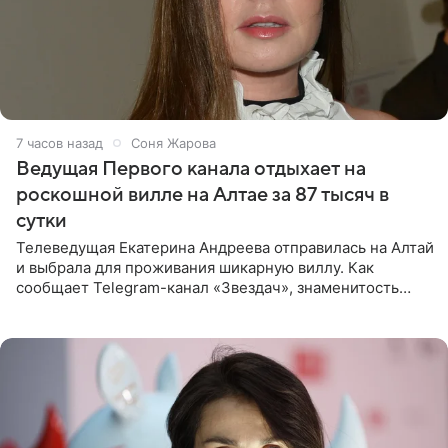
7 часов назад
Соня Жарова
Ведущая Первого канала отдыхает на
роскошной вилле на Алтае за 87 тысяч в
сутки
Телеведущая Екатерина Андреева отправилась на Алтай
и выбрала для проживания шикарную виллу. Как
сообщает Telegram-канал «Звездач», знаменитость
сняла двухэтажный дом, где ночь обходится минимум в
87 тысяч