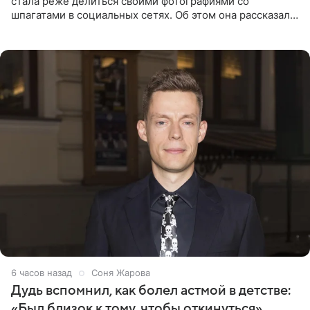
стала реже делиться своими фотографиями со
шпагатами в социальных сетях. Об этом она рассказала
Общественной Службе Новостей. Знаменитость
призналась, что на
6 часов назад
Соня Жарова
Дудь вспомнил, как болел астмой в детстве:
«Был близок к тому, чтобы откинуться»