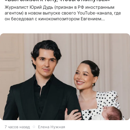
Журналист Юрий Дудь (признан в РФ иностранным
агентом) в новом выпуске своего YouTube-канала, где
он беседовал с кинокомпозитором Евгением
Гальпериным, поделился личной историей о борьбе с
бронхиальной астмой в
7 часов назад
Елена Нужная