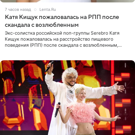
7 часов назад
Lenta.Ru
Катя Кищук пожаловалась на РПП после
скандала с возлюбленным
Экс-солистка российской поп-группы Serebro Катя
Кищук пожаловалась на расстройство пищевого
поведения (РПП) после скандала с возлюбленным,
популярным рэпером 9mice (настоящее имя — Сергей
Дмитриев).