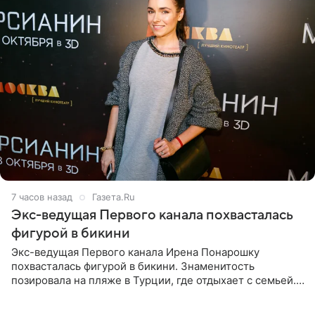
7 часов назад
Газета.Ru
Экс-ведущая Первого канала похвасталась
фигурой в бикини
Экс-ведущая Первого канала Ирена Понарошку
похвасталась фигурой в бикини. Знаменитость
позировала на пляже в Турции, где отдыхает с семьей.
Она поделилась кадрами с отдыха в Instagram (владелец
компания Meta