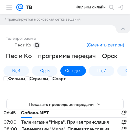
Фильмы онлайн
* транслируется московская сетка вещания
Телепрограмма
(
Сменить регион
)
Пес и Ко
Пес и Ко – программа передач – Орск
Вт, 4
Ср, 5
Сегодня
Пт, 7
Сб
Фильмы
Сериалы
Спорт
Показать прошедшие передачи
06:45
Собака.NET
07:00
Телемагазин "Мира". Прямая трансляция
08:00
Телемагазин "Мира". Прямая трансляция