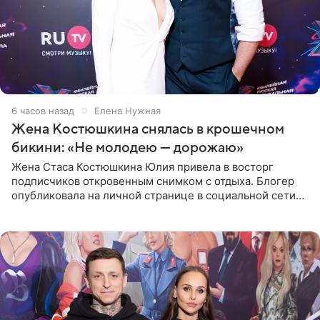
6 часов назад
Елена Нужная
Жена Костюшкина снялась в крошечном
бикини: «Не молодею — дорожаю»
Жена Стаса Костюшкина Юлия привела в восторг
подписчиков откровенным снимком с отдыха. Блогер
опубликовала на личной странице в социальной сети
фото в ярком бикини, позируя на пирсе во время отпуска
в Турции,