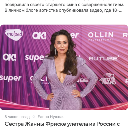
поздравила своего старшего сына с совершеннолетием.
В личном блоге артистка опубликовала видео, где 18-
летний Мирон легко подхватил маму на руки и закружил
во
8 часов назад
Елена Нужная
Сестра Жанны Фриске улетела из России с