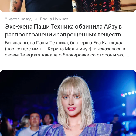
8 часов назад
Елена Нужная
Экс-жена Паши Техника обвинила Айзу в
распространении запрещенных веществ
Бывшая жена Паши Техника, блогерша Ева Карицкая
(настоящее имя — Карина Мельничук), высказалась в
своем Telegram-канале о блокировке со стороны экс-
супруги Гуфа Айзы-Лилуны Ай. Карицкая утверждает,
что ее