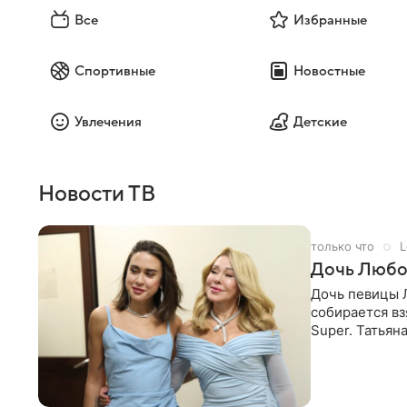
Все
Избранные
Спортивные
Новостные
Увлечения
Детские
Новости ТВ
только что
L
Дочь Любо
Дочь певицы Л
собирается вз
Super. Татьян
поскольку им