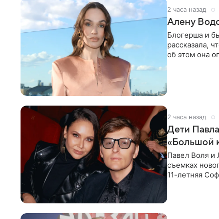
2 часа назад
Алену Вод
Блогерша и б
рассказала, ч
об этом она о
время отдыха
2 часа назад
Дети Павла
«Большой 
Павел Воля и 
съемках новог
11-летняя Соф
поработать