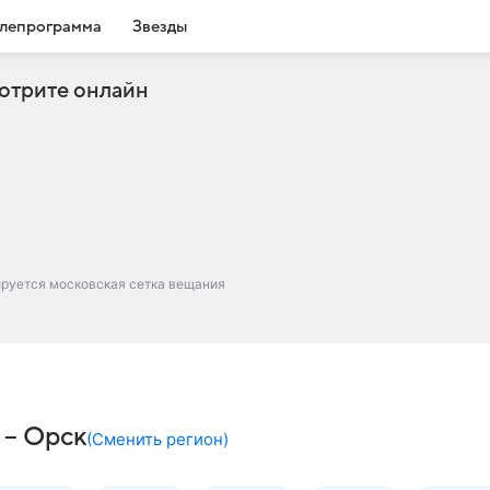
лепрограмма
Звезды
отрите онлайн
ируется московская сетка вещания
 – Орск
(
Сменить регион
)