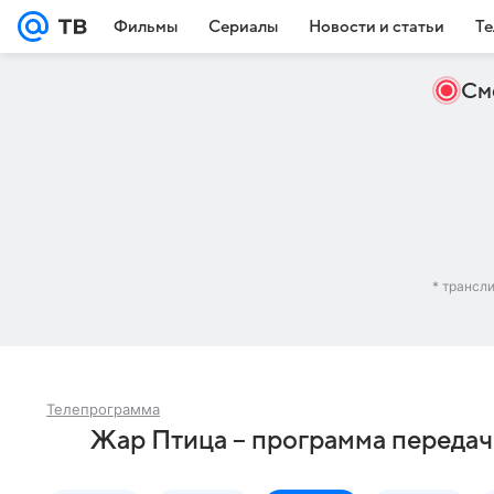
Фильмы
Сериалы
Новости и статьи
Те
См
* трансл
Телепрограмма
Жар Птица – программа передач