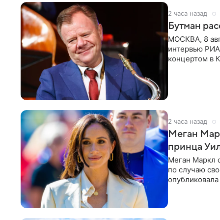
2 часа назад
Бутман рас
МОСКВА, 8 ав
интервью РИА
концертом в К
друзья —
2 часа назад
Меган Мар
принца Уи
Меган Маркл 
по случаю сво
опубликовала 
бассейн с во