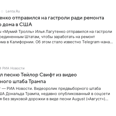
Lenta.Ru
енко отправился на гастроли ради ремонта
о дома в США
ы «Мумий Тролль» Илья Лагутенко отправился на гастроли
Соединенным Штатам, чтобы заработать на ремонт
ма в Калифорнии. Об этом стало известно Telegram-каналу
х
© РИА Новости
ал песню Тейлор Свифт из видео
ного штаба Трампа
г — РИА Новости. Видеоролик предвыборного штаба
ША Дональда Трампа, недавно опубликованный в соцсети
ся без звуковой дорожки в виде песни August («Август»)