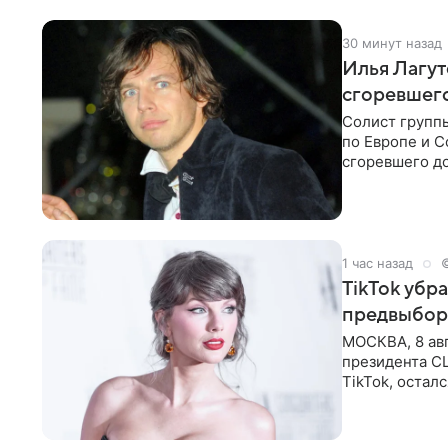
30 минут назад
Илья Лагут
сгоревшег
Солист групп
по Европе и 
сгоревшего до
Shot. В рамка
1 час назад
TikTok убр
предвыбор
МОСКВА, 8 ав
президента С
TikTok, остал
американской