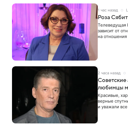
1 час назад
L
Роза Сябит
Телеведущая Р
зависит от о
на отношения
канала на
2 часа назад
Советские 
любимцы м
Красивые, ха
верные спутни
и уважали все
в