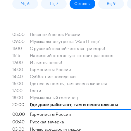
Чт, 6
Пт, 7
Сегодня
Вс, 9
05:00
Песенный венок России
09:00
Музыкальное утро на "Жар Птице"
11:00
С русской песней - хоть за три моря!
11:15
На зимний стол август готовит разносол
12:00
И льется песня!
14:00
Гармонисты России
14:40
Субботние посиделки
15:00
Где песня поется, там весело живется
17:00
Гости
18:00
Музыкальный гостинец
20:00
Где двое работают, там и песня слышна
00:00
Гармонисты России
00:40
Русская вечерка
03:00
Ночью все дороги гладки