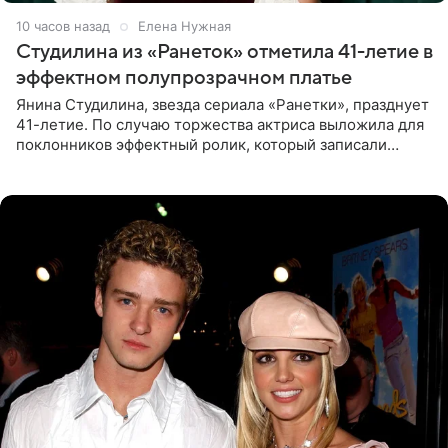
10 часов назад
Елена Нужная
Студилина из «Ранеток» отметила 41-летие в
эффектном полупрозрачном платье
Янина Студилина, звезда сериала «Ранетки», празднует
41-летие. По случаю торжества актриса выложила для
поклонников эффектный ролик, который записали
прошлой ночью. В кадре артистка предстала в
вечернем