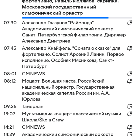
фортепиано, Равиль Ислямов, скрипка.
Московский государственный
симфонический оркестр
07:30
Александр Глазунов "Раймонда".
Академический симфонический оркестр
Санкт-Петербургской филармонии. Дирижер
Александр Дмитриев
07:45
Александр Кнайфель. "Соната о сказке" для
фортепиано. Солист Арсений Ланин. Первое
исполнение. Особняк Мясникова, Санкт-
Петербург
08:01
СМNEWS
08:12
Моцарт. Большая месса. Российский
национальный оркестр. Государственная
академическая капелла России им. А.А.
Юрлова
09:25
Тамерлан
13:07
Мультимедиа концерт классической музыки.
Школа/Škola Crew
14:21
СМNEWS
14:29
Академический симфонический оркестр