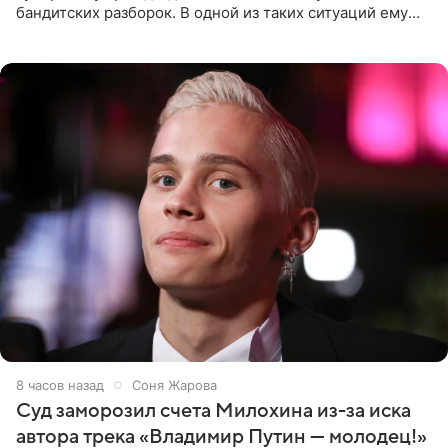
бандитских разборок. В одной из таких ситуаций ему
выдали тяжелый предмет и приказали вступить в драку,
однако он
8 часов назад
Соня Жарова
Суд заморозил счета Милохина из-за иска
автора трека «Владимир Путин — молодец!»