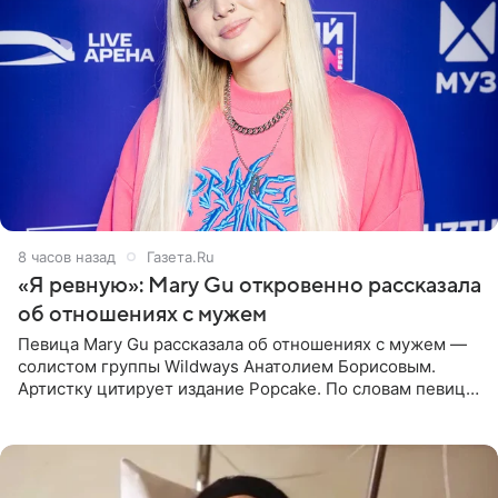
8 часов назад
Газета.Ru
«Я ревную»: Mary Gu откровенно рассказала
об отношениях с мужем
Певица Mary Gu рассказала об отношениях с мужем —
солистом группы Wildways Анатолием Борисовым.
Артистку цитирует издание Popcake. По словам певицы,
залог любви — это принять недостатки другого
человека. Также