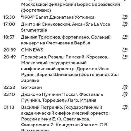
Московской филармонии Борис Березовский
(фортепиано)
15:30
"1984" Балет Джонатана Уоткинса
17:00
Дмитрий Синьковский. Ансамбль La Voce
Strumentale
18:57
Даниил Трифонов, фортепиано. Сольный
концерт на Фестивале в Вербье
20:39
СМNEWS
20:49
Прокофьев. Равель. Римский-Корсаков.
Московский государственный
симфонический оркестр. Дирижер Иван
Рудин. Зарина Шиманская (фортепиано). Зал
Зарядье
22:22
Бетховен
23:10
Джакомо Пуччини "Тоска". Фестиваль
Пуччини, Торре дель Лаго, Италия
01:18
Василий Петренко. Государственный
академический симфонический оркестр
России имени Е. Ф. Светланова.
Филармония-2. Концертный зал им. С.В.
Рахманинова