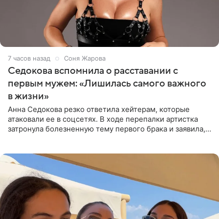
7 часов назад
Соня Жарова
Седокова вспомнила о расставании с
первым мужем: «Лишилась самого важного
в жизни»
Анна Седокова резко ответила хейтерам, которые
атаковали ее в соцсетях. В ходе перепалки артистка
затронула болезненную тему первого брака и заявила,
что чужие судьбы — не ее зона ответственности. От
Валентина