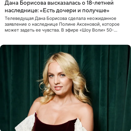
Дана Борисова высказалась о 18-летней
наследнице: «Есть дочери и получше»
Телеведущая Дана Борисова сделала неожиданное
заявление о наследнице Полине Аксеновой, которое
может задеть ее чувства. В эфире «Шоу Воли» 50-
летняя знаменитость откровенно призналась, что не
считает свою дочь