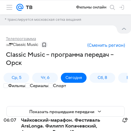
Фильмы онлайн
* транслируется московская сетка вещания
Телепрограмма
Classic Music
(
Сменить регион
)
Classic Music – программа передач –
Орск
Ср, 5
Чт, 6
Сегодня
Сб, 8
Вс
Фильмы
Сериалы
Спорт
Показать прошедшие передачи
06:07
Чайковский-марафон. Фестиваль
ArsLonga. Филипп Копачевский,