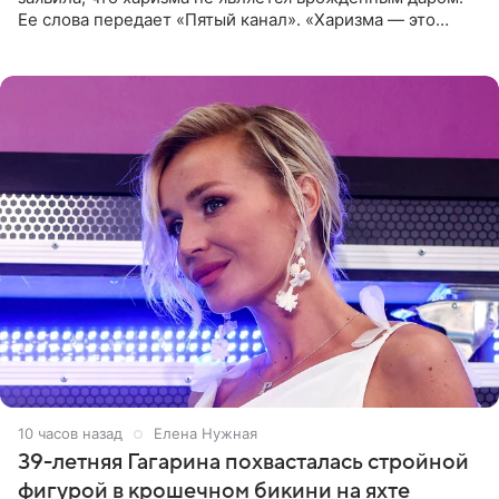
Ее слова передает «Пятый канал». «Харизма — это
отчасти все-таки приобретенное качество, а не
врожденное, потому
10 часов назад
Елена Нужная
39-летняя Гагарина похвасталась стройной
фигурой в крошечном бикини на яхте