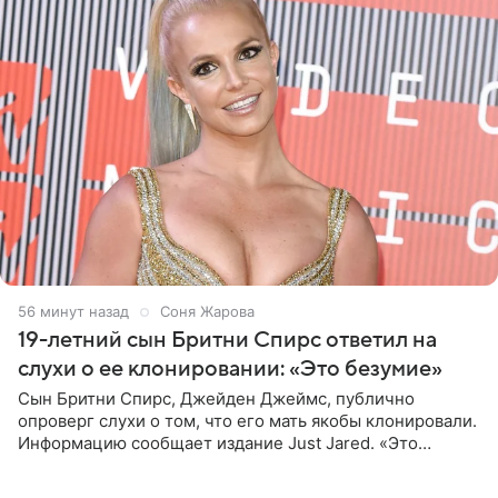
57 минут назад
Соня Жарова
19-летний сын Бритни Спирс ответил на
слухи о ее клонировании: «Это безумие»
Сын Бритни Спирс, Джейден Джеймс, публично
опроверг слухи о том, что его мать якобы клонировали.
Информацию сообщает издание Just Jared. «Это
заставляет меня понять, что многое в СМИ
преувеличено и фальшиво.