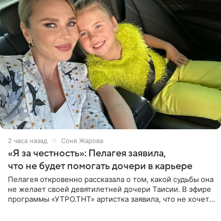
2 часа назад
Соня Жарова
«Я за честность»: Пелагея заявила,
что не будет помогать дочери в карьере
Пелагея откровенно рассказала о том, какой судьбы она
не желает своей девятилетней дочери Таисии. В эфире
программы «УТРО.ТНТ» артистка заявила, что не хочет
для наследницы карьеры исполнительницы. Пелагея