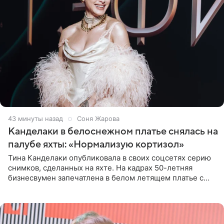
44 минуты назад
Соня Жарова
Канделаки в белоснежном платье снялась на
палубе яхты: «Нормализую кортизол»
Тина Канделаки опубликовала в своих соцсетях серию
снимков, сделанных на яхте. На кадрах 50-летняя
бизнесвумен запечатлена в белом летящем платье с
глубокими разрезами на талии. Свой образ Канделаки
дополнила