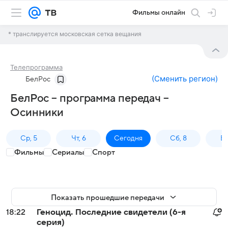
Фильмы онлайн
* транслируется московская сетка вещания
Телепрограмма
(
Сменить регион
)
БелРос
БелРос – программа передач –
Осинники
Ср, 5
Чт, 6
Сегодня
Сб, 8
Вс
Фильмы
Сериалы
Спорт
Показать прошедшие передачи
18:22
Геноцид. Последние свидетели (6-я
серия)