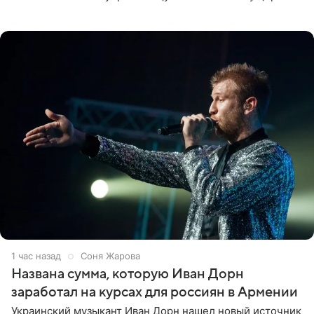
квартире в Санкт-Петербурге. В соцсети артистка
выложила
1 час назад
Соня Жарова
Названа сумма, которую Иван Дорн
заработал на курсах для россиян в Армении
Украинский музыкант Иван Дорн нашел новый источник