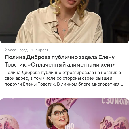
2 часа назад
super.ru
Полина Диброва публично задела Елену
Товстик: «Оплаченный алиментами хейт»
Полина Диброва публично отреагировала на негатив в
свой адрес, в том числе со стороны своей бывшей
подруги Елены Товстик. В личном блоге многодетная
мама дала понять, что считает экс‑супругу Романа
Товстика