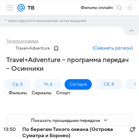
Фильмы онлайн
* транслируется московская сетка вещания
Телепрограмма
(
Сменить регион
)
Travel+Adventure
Travel+Adventure – программа передач
– Осинники
Ср, 5
Чт, 6
Сегодня
Сб, 8
Вс
Фильмы
Сериалы
Спорт
Показать прошедшие передачи
13:50
По берегам Тихого океана (Острова
Суматра и Борнео)