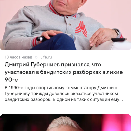
13 часов назад
Life.ru
Дмитрий Губерниев признался, что
участвовал в бандитских разборках в лихие
90-е
В 1990-е годы спортивному комментатору Дмитрию
Губерниеву трижды довелось оказаться участником
бандитских разборок. В одной из таких ситуаций ему
выдали тяжелый предмет и приказали вступить в драку,
однако он