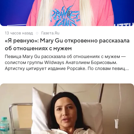
13 часов назад
Газета.Ru
«Я ревную»: Mary Gu откровенно рассказала
об отношениях с мужем
Певица Mary Gu рассказала об отношениях с мужем —
солистом группы Wildways Анатолием Борисовым.
Артистку цитирует издание Popcake. По словам певицы,
залог любви — это принять недостатки другого
человека. Также