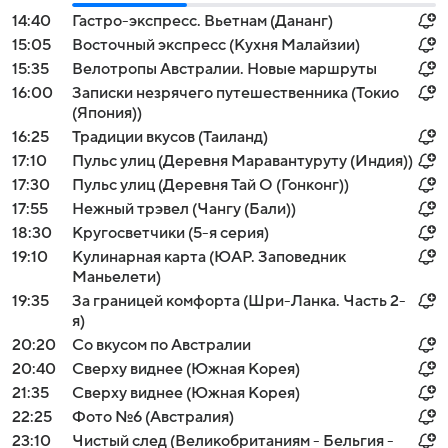
14:40
Гастро-экспресс. Вьетнам (Дананг)
15:05
Восточный экспресс (Кухня Малайзии)
15:35
Велотропы Австралии. Новые маршруты
16:00
Записки незрячего путешественника (Токио
(Япония))
16:25
Традиции вкусов (Таиланд)
17:10
Пульс улиц (Деревня Маравантуруту (Индия))
17:30
Пульс улиц (Деревня Тай О (Гонконг))
17:55
Нежный трэвел (Чангу (Бали))
18:30
Кругосветчики (5-я серия)
19:10
Кулинарная карта (ЮАР. Заповедник
Маньелети)
19:35
За границей комфорта (Шри-Ланка. Часть 2-
я)
20:20
Со вкусом по Австралии
20:40
Сверху виднее (Южная Корея)
21:35
Сверху виднее (Южная Корея)
22:25
Фото №6 (Австралия)
23:10
Чистый след (Великобританиям - Бельгия -