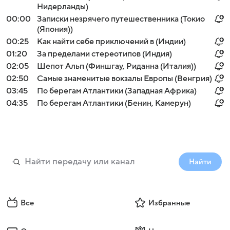
Нидерланды)
00:00
Записки незрячего путешественника (Токио
(Япония))
00:25
Как найти себе приключений в (Индии)
01:20
За пределами стереотипов (Индия)
02:05
Шепот Альп (Финшгау, Риданна (Италия))
02:50
Самые знаменитые вокзалы Европы (Венгрия)
03:45
По берегам Атлантики (Западная Африка)
04:35
По берегам Атлантики (Бенин, Камерун)
Найти
Все
Избранные