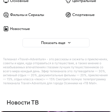
Основные
Центральные
Фильмы и Сериалы
Спортивные
Новостные
Показать еще
Телеанал «Travel+Adventure» - это рассказы и сюжеты о приключенях,
советы и идеи, куда отправиться в путешествие, а также мнение о
незабываемых впечатлениях глазами лучших путешественников со
всего мира каждый день. Эфир телеканала это: путеводители — 30%,
активный отдых — 20%, документальные фильмы — 20%, приключения
— 15%, отдых класса «люкс» — 15% Смотрите полную телепрограмму
телеканала Travel+Adventure для города Осинники на «ТВ Mail».
Новости ТВ