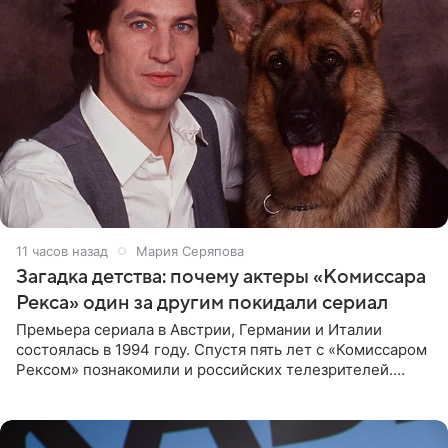
11 часов назад
Мария Серяпова
Загадка детства: почему актеры «Комиссара
Рекса» один за другим покидали сериал
Премьера сериала в Австрии, Германии и Италии
состоялась в 1994 году. Спустя пять лет с «Комиссаром
Рексом» познакомили и российских телезрителей.
Необычайно умная собака мгновенно влюбляла в себя
публику. Но и