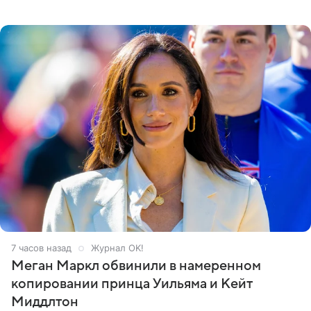
Кремлевском дворце, а вместе с ним на сцену выйдут
его друзья —
7 часов назад
Журнал OK!
Меган Маркл обвинили в намеренном
копировании принца Уильяма и Кейт
Миддлтон