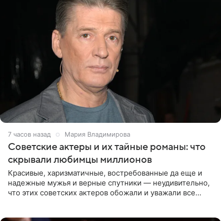
7 часов назад
Мария Владимирова
Советские актеры и их тайные романы: что
скрывали любимцы миллионов
Красивые, харизматичные, востребованные да еще и
надежные мужья и верные спутники — неудивительно,
что этих советских актеров обожали и уважали все
женщины большой страны, и наверняка не раз ставили
их в