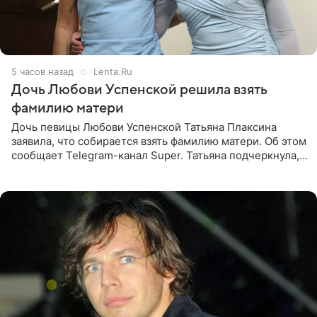
5 часов назад
Lenta.Ru
Дочь Любови Успенской решила взять
фамилию матери
Дочь певицы Любови Успенской Татьяна Плаксина
заявила, что собирается взять фамилию матери. Об этом
сообщает Telegram-канал Super. Татьяна подчеркнула,
что приняла решение о смене фамилии, поскольку
именно от