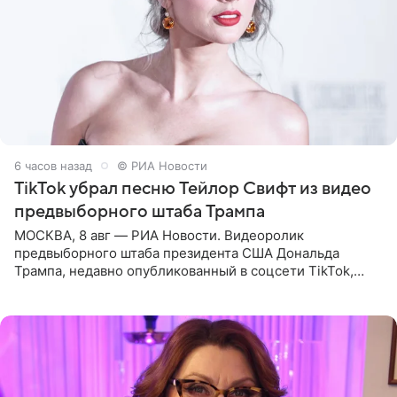
6 часов назад
© РИА Новости
TikTok убрал песню Тейлор Свифт из видео
предвыборного штаба Трампа
МОСКВА, 8 авг — РИА Новости. Видеоролик
предвыборного штаба президента США Дональда
Трампа, недавно опубликованный в соцсети TikTok,
остался без звуковой дорожки в виде песни August
(«Август») американской