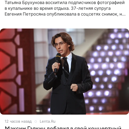
Татьяна Брухунова восхитила подписчиков фотографией
в купальнике во время отдыха. 37-летняя супруга
Евгения Петросяна опубликовала в соцсетях снимок, на
котором позирует у бассейна в белоснежном монокини
с
12 часов назад
Lenta.Ru
Максим Галкин добавил в свой концертный