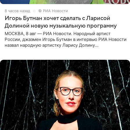
8 часов назад
© РИА Новости
Игорь Бутман хочет сделать с Ларисой
Долиной новую музыкальную программу
МОСКВА, 8 авг — РИА Новости. Народный артист
России, джазмен Игорь Бутман в интервью РИА Новости
назвал народную артистку Ларису Долину
великолепной певицей и рассказал о желании сделать с
ней новую совместную