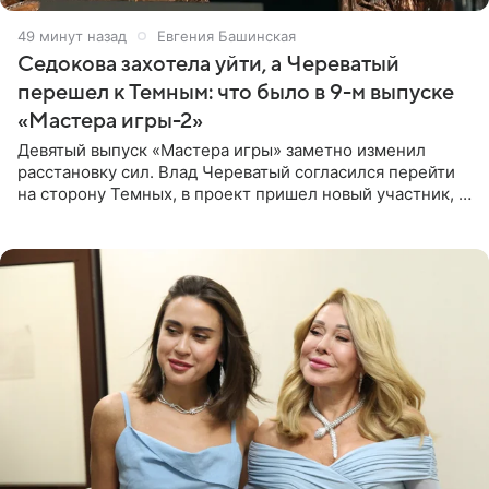
50 минут назад
Евгения Башинская
Седокова захотела уйти, а Череватый
перешел к Темным: что было в 9-м выпуске
«Мастера игры-2»
Девятый выпуск «Мастера игры» заметно изменил
расстановку сил. Влад Череватый согласился перейти
на сторону Темных, в проект пришел новый участник, а
Курбан Омаров и Анна Седокова оказались под таким
давлением.