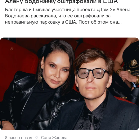
Алену Водонаеву оштрафовали в США
Блогерша и бывшая участница проекта «Дом 2» Алена
Водонаева рассказала, что ее оштрафовали за
неправильную парковку в США. Пост об этом она
опубликовала в своем Telegram-канале. Она заявила,
что во время отдыха
8 часов назад
Соня Жарова