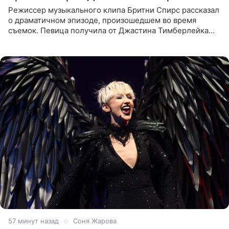
Режиссер музыкального клипа Бритни Спирс рассказал
о драматичном эпизоде, произошедшем во время
съемок. Певица получила от Джастина Тимберлейка
сообщение о расставании прямо на площадке. По
словам постановщика,
57 минут назад
Соня Жарова