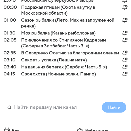
23:40
Российский Суперкубок. Изюбрь
00:30
Подражая птицам (Охота на утку в
Московской области)
01:00
Сезон рыбалки (Лето. Мах на запруженной
речке)
01:30
Моя рыбалка (Казань рыболовная)
02:05
Приключения со Стилияном Кадревым
(Сафари в Зимбабве: Часть 3-я)
02:35
В Северную Осетию за благородным оленем
03:10
Секреты успеха (Лещ на матч)
03:40
На дальних берегах (Сербия: Часть 5-я)
04:15
Своя охота (Ночные волки. Памир)
Найти
Все
Избранные