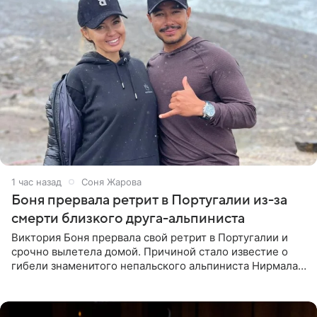
1 час назад
Соня Жарова
Боня прервала ретрит в Португалии из-за
смерти близкого друга-альпиниста
Виктория Боня прервала свой ретрит в Португалии и
срочно вылетела домой. Причиной стало известие о
гибели знаменитого непальского альпиниста Нирмала
«Нимса» Пурджи, которого модель называла своим
близким другом