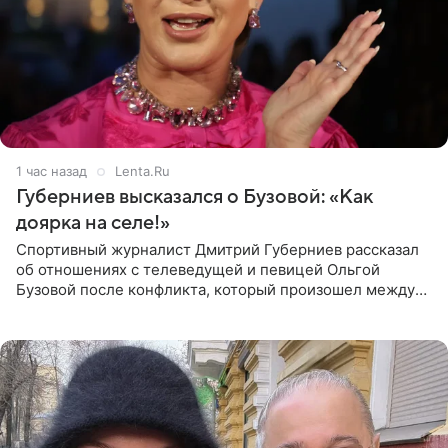
1 час назад
Lenta.Ru
Губерниев высказался о Бузовой: «Как
доярка на селе!»
Спортивный журналист Дмитрий Губерниев рассказал
об отношениях с телеведущей и певицей Ольгой
Бузовой после конфликта, который произошел между
ними в 2021 году в прямом эфире канала «Матч ТВ». В
разговоре с