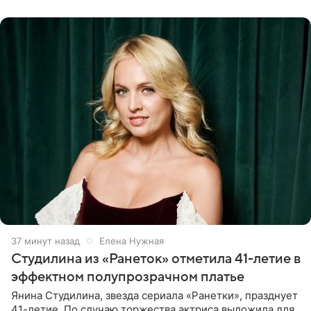
считает свою дочь
37 минут назад
Елена Нужная
Студилина из «Ранеток» отметила 41-летие в
эффектном полупрозрачном платье
Янина Студилина, звезда сериала «Ранетки», празднует
41-летие. По случаю торжества актриса выложила для