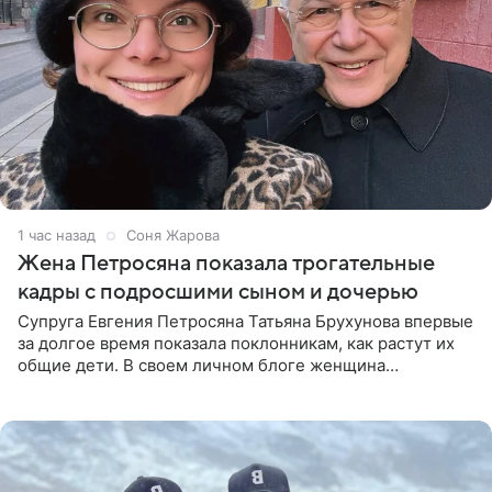
1 час назад
Соня Жарова
Жена Петросяна показала трогательные
кадры с подросшими сыном и дочерью
Супруга Евгения Петросяна Татьяна Брухунова впервые
за долгое время показала поклонникам, как растут их
общие дети. В своем личном блоге женщина
опубликовала редкие кадры с шестилетним сыном
Ваганом и