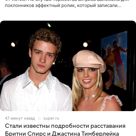
поклонников эффектный ролик, который записали
прошлой ночью. В кадре артистка предстала в
вечернем
47 минут назад
super.ru
Стали известны подробности расставания
Бритни Спирс и Джастина Тимберлейка