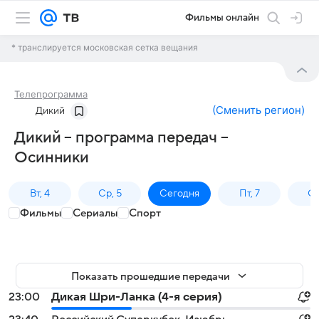
Фильмы онлайн
* транслируется московская сетка вещания
Телепрограмма
(
Сменить регион
)
Дикий
Дикий – программа передач –
Осинники
Вт, 4
Ср, 5
Сегодня
Пт, 7
Сб
Фильмы
Сериалы
Спорт
Показать прошедшие передачи
23:00
Дикая Шри-Ланка (4-я серия)