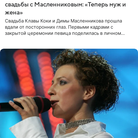
свадьбы с Масленниковым: «Теперь муж и
жена»
Свадьба Клавы Коки и Димы Масленникова прошла
вдали от посторонних глаз. Первыми кадрами с
закрытой церемонии певица поделилась в личном
блоге. Артистка выложила серию свадебных снимков и
оставила лаконичную