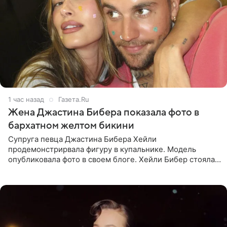
1 час назад
Газета.Ru
Жена Джастина Бибера показала фото в
бархатном желтом бикини
Супруга певца Джастина Бибера Хейли
продемонстрирвала фигуру в купальнике. Модель
опубликовала фото в своем блоге. Хейли Бибер стояла
перед зеркалом в желтом крошечном бархатном
бикини, которое дополнила