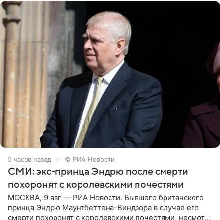
5 часов назад
© РИА Новости
СМИ: экс-принца Эндрю после смерти
похоронят с королевскими почестями
МОСКВА, 9 авг — РИА Новости. Бывшего британского
принца Эндрю Маунтбеттена-Виндзора в случае его
смерти похоронят с королевскими почестями, несмотря