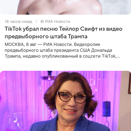
18 часов назад
© РИА Новости
TikTok убрал песню Тейлор Свифт из видео
предвыборного штаба Трампа
МОСКВА, 8 авг — РИА Новости. Видеоролик
предвыборного штаба президента США Дональда
Трампа, недавно опубликованный в соцсети TikTok,
остался без звуковой дорожки в виде песни August
(«Август») американской