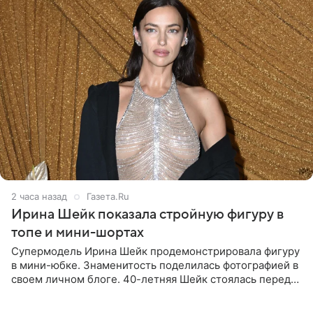
2 часа назад
Газета.Ru
Ирина Шейк показала стройную фигуру в
топе и мини-шортах
Супермодель Ирина Шейк продемонстрировала фигуру
в мини-юбке. Знаменитость поделилась фотографией в
своем личном блоге. 40-летняя Шейк стоялась перед
зеркалом в черном топе с кружевом, который
дополнила