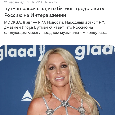
21 час назад
© РИА Новости
Бутман рассказал, кто бы мог представить
Россию на Интервидении
МОСКВА, 8 авг — РИА Новости. Народный артист РФ,
джазмен Игорь Бутман считает, что Россию на
следующем международном музыкальном конкурсе
«Интервидение» могла бы представить молодая певица
Варвара Убель, так