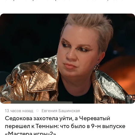
на лишение всех титулов, сообщает Daily Mail со
ссылкой на
13 часов назад
Евгения Башинская
Седокова захотела уйти, а Череватый
перешел к Темным: что было в 9-м выпуске
«Мастера игры-2»