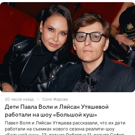
20 часов назад
Соня Жарова
Дети Павла Воли и Ляйсан Утяшевой
работали на шоу «Большой куш»
Павел Воля и Ляйсан Утяшева рассказали, что их дети
работали на съемках нового сезона реалити-шоу
«Большой куш». 13-летние Роберт и 11-летняя София