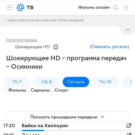
Фильмы онлайн
* транслируется московская сетка вещания
Телепрограмма
(
Сменить регион
)
Шокирующее HD
Шокирующее HD – программа передач
– Осинники
Пт, 7
Сб, 8
Сегодня
Пн, 10
Вт,
Фильмы
Сериалы
Спорт
Показать прошедшие передачи
17:20
Байки на Хэллоуин