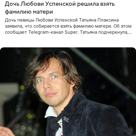
Дочь Любови Успенской решила взять
фамилию матери
Дочь певицы Любови Успенской Татьяна Плаксина
заявила, что собирается взять фамилию матери. Об этом
сообщает Telegram-канал Super. Татьяна подчеркнула,
что приняла решение о смене фамилии, поскольку
именно от