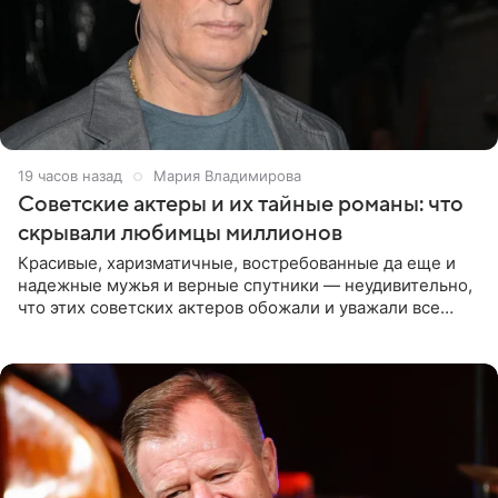
19 часов назад
Мария Владимирова
Советские актеры и их тайные романы: что
скрывали любимцы миллионов
Красивые, харизматичные, востребованные да еще и
надежные мужья и верные спутники — неудивительно,
что этих советских актеров обожали и уважали все
женщины большой страны, и наверняка не раз ставили
их в