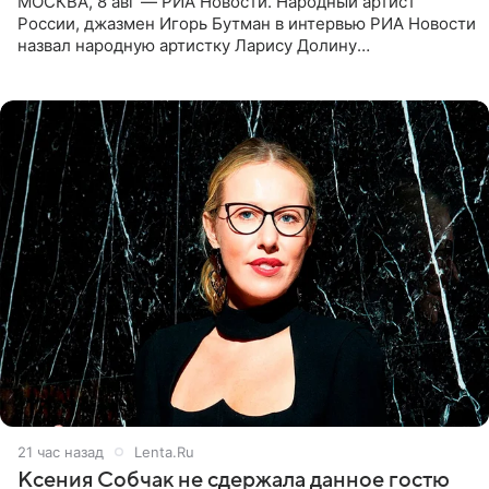
МОСКВА, 8 авг — РИА Новости. Народный артист
России, джазмен Игорь Бутман в интервью РИА Новости
назвал народную артистку Ларису Долину
великолепной певицей и рассказал о желании сделать с
ней новую совместную
21 час назад
Lenta.Ru
Ксения Собчак не сдержала данное гостю