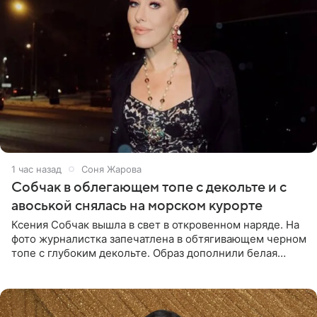
1 час назад
Соня Жарова
Собчак в облегающем топе с декольте и с
авоськой снялась на морском курорте
Ксения Собчак вышла в свет в откровенном наряде. На
фото журналистка запечатлена в обтягивающем черном
топе с глубоким декольте. Образ дополнили белая
юбка-миди, вьетнамки на платформе и соломенная
шляпа.