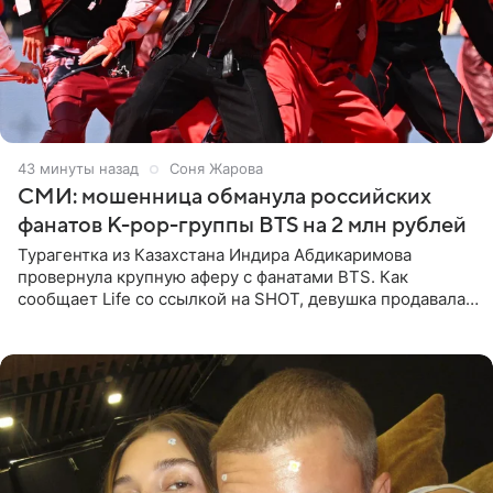
43 минуты назад
Соня Жарова
СМИ: мошенница обманула российских
фанатов K-pop-группы BTS на 2 млн рублей
Турагентка из Казахстана Индира Абдикаримова
провернула крупную аферу с фанатами BTS. Как
сообщает Life со ссылкой на SHOT, девушка продавала
поддельные туры на концерт группы в Пусане. По
данным издания,