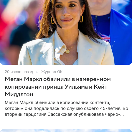
20 часов назад
Журнал OK!
Меган Маркл обвинили в намеренном
копировании принца Уильяма и Кейт
Миддлтон
Меган Маркл обвинили в копировании контента,
которым она поделилась по случаю своего 45-летия. Во
вторник герцогиня Сассекская опубликовала черно-
белую фотографию, на которой она прыгает в бассейн с
воздушными