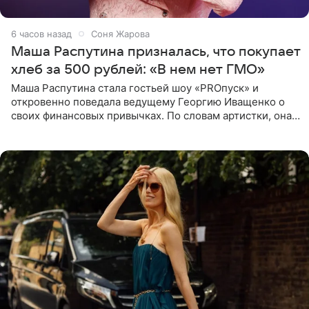
6 часов назад
Соня Жарова
Маша Распутина призналась, что покупает
хлеб за 500 рублей: «В нем нет ГМО»
Маша Распутина стала гостьей шоу «PROпуск» и
откровенно поведала ведущему Георгию Иващенко о
своих финансовых привычках. По словам артистки, она
давно перестала следить за тратами и может позволить
себе жить,