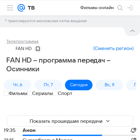
Фильмы онлайн
* транслируется московская сетка вещания
Телепрограмма
(
Сменить регион
)
FAN HD
FAN HD – программа передач –
Осинники
Чт, 6
Пт, 7
Сегодня
Вс, 9
Пн,
Фильмы
Сериалы
Спорт
Показать прошедшие передачи
19:35
Анон