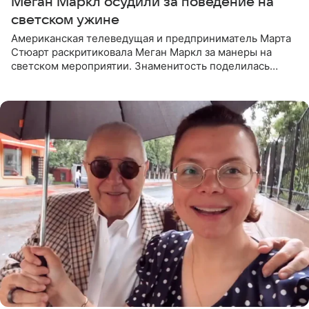
Меган Маркл осудили за поведение на
светском ужине
Американская телеведущая и предприниматель Марта
Стюарт раскритиковала Меган Маркл за манеры на
светском мероприятии. Знаменитость поделилась
деталями личной встречи с герцогиней Сассекской,
пишет PageSix. По