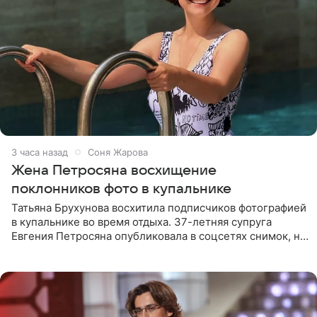
3 часа назад
Соня Жарова
Жена Петросяна восхищение
поклонников фото в купальнике
Татьяна Брухунова восхитила подписчиков фотографией
в купальнике во время отдыха. 37-летняя супруга
Евгения Петросяна опубликовала в соцсетях снимок, на
котором позирует у бассейна в белоснежном монокини
с