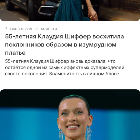
7 часов назад
super.ru
55-летняя Клаудия Шиффер восхитила
поклонников образом в изумрудном
платье
55-летняя Клаудия Шиффер вновь доказала, что
остаётся одной из самых эффектных супермоделей
своего поколения. Знаменитость в личном блоге
поделилась фотографиями с недавней свадьбы, где
появилась в роли гостьи,