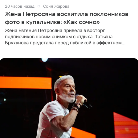
20 часов назад
Соня Жарова
Жена Петросяна восхитила поклонников
фото в купальнике: «Как сочно»
Жена Евгения Петросяна привела в восторг
подписчиков новым снимком с отдыха. Татьяна
Брухунова предстала перед публикой в эффектном
черно-сиреневом монокини, позируя прямо в бассейне.
«Ох, как сочно», «Татьяна,