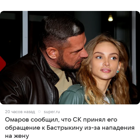
никого из клана Бекхэм. По словам инсайдеров, пара
считает это
20 часов назад
super.ru
Омаров сообщил, что СК принял его
обращение к Бастрыкину из-за нападения
на жену