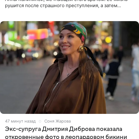
рушится после страшного преступления, а затем
девушке приходится столкнуться с предательством,
вынужденным
47 минут назад
Соня Жарова
Экс-супруга Дмитрия Диброва показала
откровенные фото в леопардовом бикини