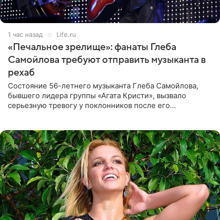
1 час назад
Life.ru
«Печальное зрелище»: фанаты Глеба
Самойлова требуют отправить музыканта в
рехаб
Состояние 56-летнего музыканта Глеба Самойлова,
бывшего лидера группы «Агата Кристи», вызвало
серьезную тревогу у поклонников после его
выступления в Москве. Пользователи соцсетей назвали
происходящее на сцене