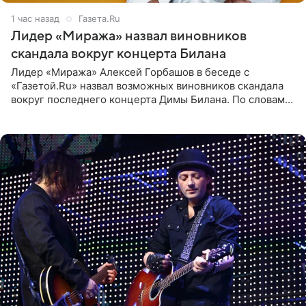
1 час назад
Газета.Ru
Лидер «Миража» назвал виновников
скандала вокруг концерта Билана
Лидер «Миража» Алексей Горбашов в беседе с
«Газетой.Ru» назвал возможных виновников скандала
вокруг последнего концерта Димы Билана. По словам
Горбашова, продумать нюансы сцены, не устроившей
зрителей, должны