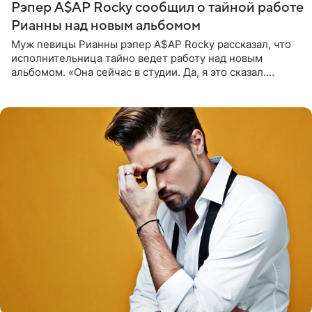
Рэпер A$AP Rocky сообщил о тайной работе
Рианны над новым альбомом
Муж певицы Рианны рэпер A$AP Rocky рассказал, что
исполнительница тайно ведет работу над новым
альбомом. «Она сейчас в студии. Да, я это сказал.
Прости, детка», — признался рэпер 5 августа в шоу The
Jason Lee