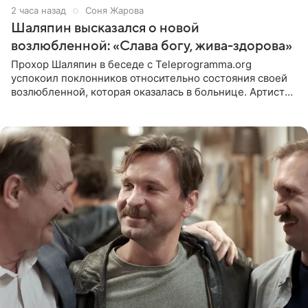
2 часа назад
Соня Жарова
Шаляпин высказался о новой
возлюбленной: «Слава богу, жива-здорова»
Прохор Шаляпин в беседе с Teleprogramma.org
успокоил поклонников относительно состояния своей
возлюбленной, которая оказалась в больнице. Артист
признался, что выдохнул спокойно: жизнь женщины вне
опасности, а