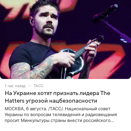
1 час назад
ТАСС
На Украине хотят признать лидера The
Hatters угрозой нацбезопасности
МОСКВА, 6 августа. /ТАСС/. Национальный совет
Украины по вопросам телевидения и радиовещания
просит Минкультуры страны внести российского
музыканта, лидера группы The Hatters Юрия Музыченко