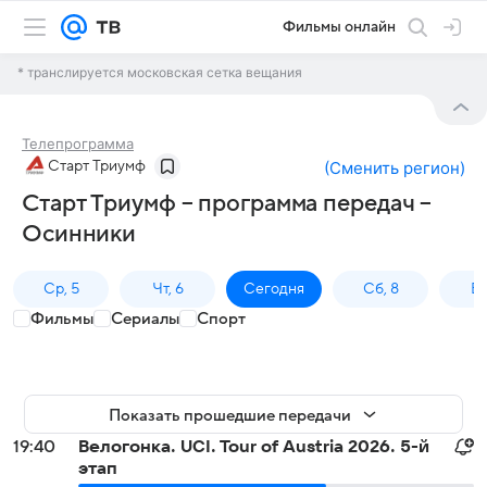
Фильмы онлайн
* транслируется московская сетка вещания
Телепрограмма
Старт Триумф
(
Сменить регион
)
Старт Триумф – программа передач –
Осинники
Ср, 5
Чт, 6
Сегодня
Сб, 8
Вс
Фильмы
Сериалы
Спорт
Показать прошедшие передачи
19:40
Велогонка. UCI. Tour of Austria 2026. 5-й
этап