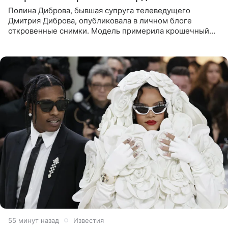
Полина Диброва, бывшая супруга телеведущего
Дмитрия Диброва, опубликовала в личном блоге
откровенные снимки. Модель примерила крошечный
бикини с леопардовым принтом и устроила фотосессию
в гардеробной. В
55 минут назад
Известия