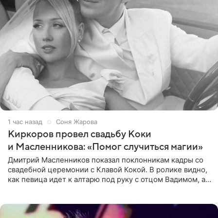
1 час назад
Соня Жарова
Киркоров провел свадьбу Коки
и Масленникова: «Помог случиться магии»
Дмитрий Масленников показал поклонникам кадры со
свадебной церемонии с Клавой Кокой. В ролике видно,
как певица идет к алтарю под руку с отцом Вадимом, а у
алтаря ее ждут жених и Филипп Киркоров. Именно