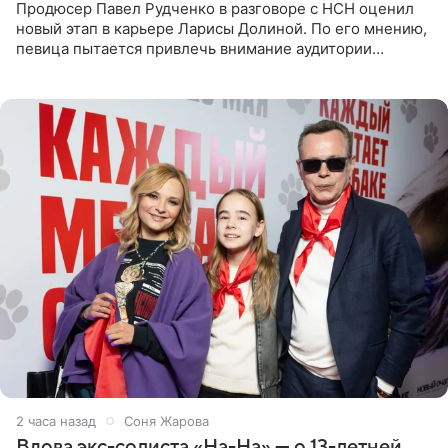
Продюсер Павел Рудченко в разговоре с НСН оценил
новый этап в карьере Ларисы Долиной. По его мнению,
певица пытается привлечь внимание аудитории
«сочувствующих», идя по пути, который ранее уже
протоптали Ольга
2 часа назад
Соня Жарова
Вдова экс-солиста «На-На» — о 13-летней