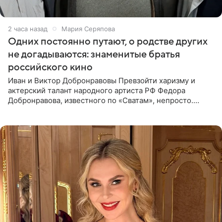
2 часа назад
Мария Серяпова
Одних постоянно путают, о родстве других
не догадываются: знаменитые братья
российского кино
Иван и Виктор Добронравовы Превзойти харизму и
актерский талант народного артиста РФ Федора
Добронравова, известного по «Сватам», непросто.
Однако его сыновья достойно продолжают знаменитую
фамилию в