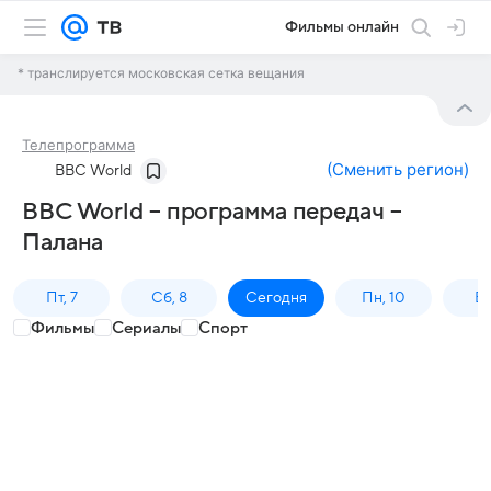
Фильмы онлайн
* транслируется московская сетка вещания
Телепрограмма
(
Сменить регион
)
BBC World
BBC World – программа передач –
Палана
Пт, 7
Сб, 8
Сегодня
Пн, 10
Вт,
Фильмы
Сериалы
Спорт