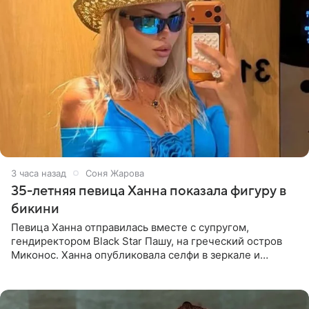
3 часа назад
Соня Жарова
35-летняя певица Ханна показала фигуру в
бикини
Певица Ханна отправилась вместе с супругом,
гендиректором Black Star Пашу, на греческий остров
Миконос. Ханна опубликовала селфи в зеркале и
призналась, что сейчас особенно довольна собой. По
словам певицы, она