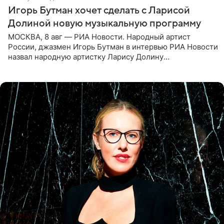
Игорь Бутман хочет сделать с Ларисой
Долиной новую музыкальную программу
МОСКВА, 8 авг — РИА Новости. Народный артист
России, джазмен Игорь Бутман в интервью РИА Новости
назвал народную артистку Ларису Долину
великолепной певицей и рассказал о желании сделать с
ней новую совместную