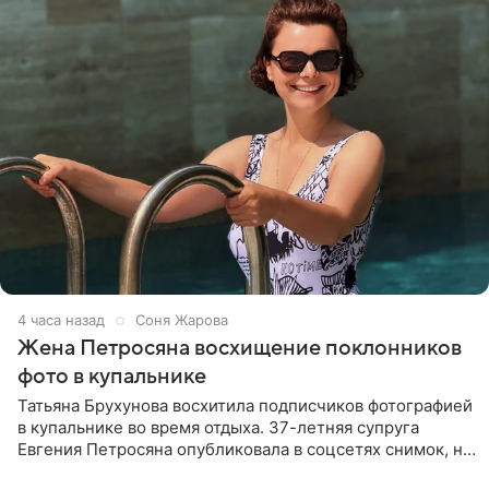
4 часа назад
Соня Жарова
Жена Петросяна восхищение поклонников
фото в купальнике
Татьяна Брухунова восхитила подписчиков фотографией
в купальнике во время отдыха. 37-летняя супруга
Евгения Петросяна опубликовала в соцсетях снимок, на
котором позирует у бассейна в белоснежном монокини