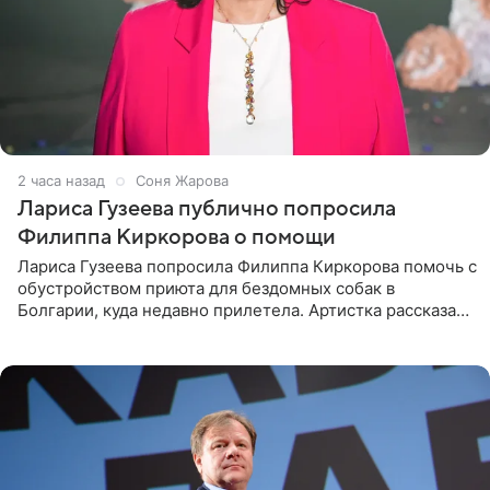
2 часа назад
Соня Жарова
Лариса Гузеева публично попросила
Филиппа Киркорова о помощи
Лариса Гузеева попросила Филиппа Киркорова помочь с
обустройством приюта для бездомных собак в
Болгарии, куда недавно прилетела. Артистка рассказала
о местных волонтерах, которые временно забирают
животных к