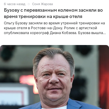
6 часов назад
Соня Жарова
Бузову с перевязанным коленом засняли во
время тренировки на крыше отеля
Ольгу Бузову засняли во время утренней тренировки на
крыше отеля в Ростове-на-Дону. Ролик с артисткой
опубликовала хореограф Диана Кобзева. Бузова вышла
на занятие спортом в 32-градусную жару ранним утром,