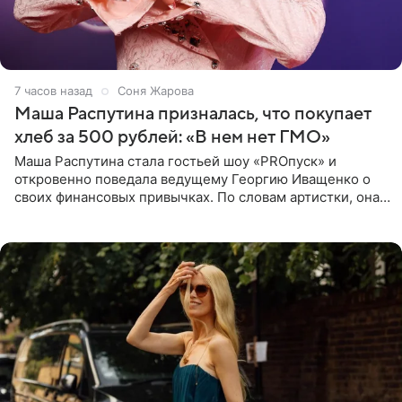
7 часов назад
Соня Жарова
Маша Распутина призналась, что покупает
хлеб за 500 рублей: «В нем нет ГМО»
Маша Распутина стала гостьей шоу «PROпуск» и
откровенно поведала ведущему Георгию Иващенко о
своих финансовых привычках. По словам артистки, она
давно перестала следить за тратами и может позволить
себе жить,