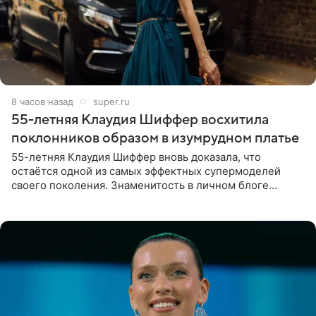
8 часов назад
super.ru
55-летняя Клаудия Шиффер восхитила
поклонников образом в изумрудном платье
55-летняя Клаудия Шиффер вновь доказала, что
остаётся одной из самых эффектных супермоделей
своего поколения. Знаменитость в личном блоге
поделилась фотографиями с недавней свадьбы, где
появилась в роли гостьи,