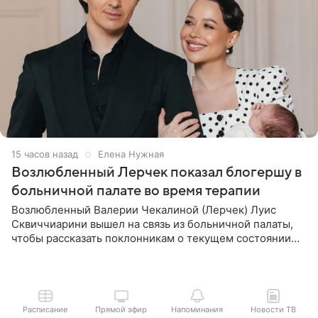
15 часов назад
Елена Нужная
Возлюбленный Лерчек показал блогершу в
больничной палате во время терапии
Возлюбленный Валерии Чекалиной (Лерчек) Луис
Сквиччиарини вышел на связь из больничной палаты,
чтобы рассказать поклонникам о текущем состоянии
блогерши. Он подтвердил, что основной курс
химиотерапии позади, но
Расписание
Прямой эфир
Напоминания
Новости ТВ