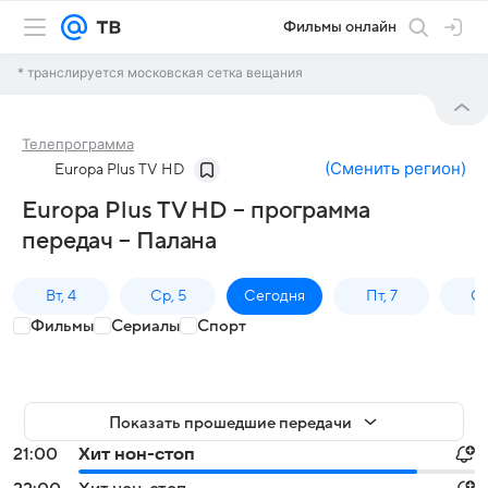
Фильмы онлайн
* транслируется московская сетка вещания
Телепрограмма
(
Сменить регион
)
Europa Plus TV HD
Europa Plus TV HD – программа
передач – Палана
Вт, 4
Ср, 5
Сегодня
Пт, 7
Сб
Фильмы
Сериалы
Спорт
Показать прошедшие передачи
21:00
Хит нон-стоп