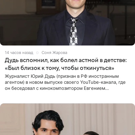
14 часов назад
Соня Жарова
Дудь вспомнил, как болел астмой в детстве:
«Был близок к тому, чтобы откинуться»
Журналист Юрий Дудь (признан в РФ иностранным
агентом) в новом выпуске своего YouTube-канала, где
он беседовал с кинокомпозитором Евгением
Гальпериным, поделился личной историей о борьбе с
бронхиальной астмой в