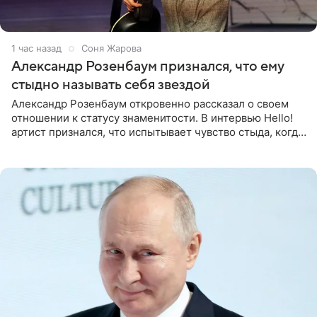
1 час назад
Соня Жарова
Александр Розенбаум признался, что ему
стыдно называть себя звездой
Александр Розенбаум откровенно рассказал о своем
отношении к статусу знаменитости. В интервью Hello!
артист признался, что испытывает чувство стыда, когда
его называют звездой. «По молодости я как‑то по пьяни