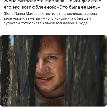
Жена футболиста Мамаева — о конфликте с
его экс-возлюбленной: «Это была ее цель»
Жена Павла Мамаева ответила подписчикам и снова
вернулась к теме затяжного конфликта с бывшей
супругой футболиста Аланой Мамаевой. В ходе
общения с аудиторией один из пользователей
признался, что раньше судил о