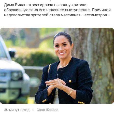
Дима Билан отреагировал на волну критики,
обрушившуюся на его недавнее выступление. Причиной
недовольства зрителей стала массивная шестиметровая
конструкция сцены, которая полностью перекрыла
обзор артиста для
39 минут назад
Соня Жарова