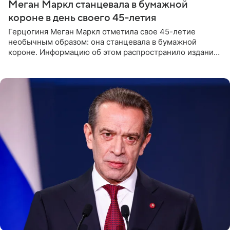
Меган Маркл станцевала в бумажной
короне в день своего 45-летия
Герцогиня Меган Маркл отметила свое 45-летие
необычным образом: она станцевала в бумажной
короне. Информацию об этом распространило издание
People. На праздновании в своем особняке в Монтесито
именинница