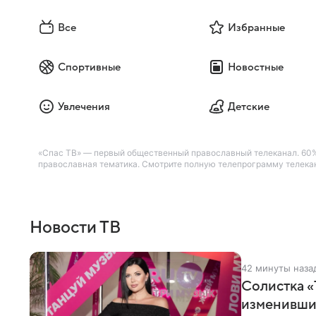
Все
Избранные
Спортивные
Новостные
Увлечения
Детские
«Спас ТВ» — первый общественный православный телеканал. 60%
православная тематика. Смотрите полную телепрограмму телекана
Новости ТВ
42 минуты наза
Солистка «
изменивши