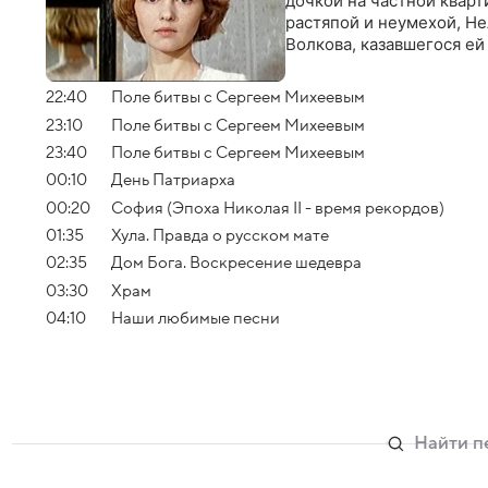
дочкой на частной кварт
растяпой и неумехой, Не
Волкова, казавшегося е
22:40
Поле битвы с Сергеем Михеевым
23:10
Поле битвы с Сергеем Михеевым
23:40
Поле битвы с Сергеем Михеевым
00:10
День Патриарха
00:20
София (Эпоха Николая II - время рекордов)
01:35
Хула. Правда о русском мате
02:35
Дом Бога. Воскресение шедевра
03:30
Храм
04:10
Наши любимые песни