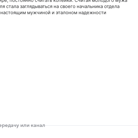
ире, постоянно считать копейки. Считая молодого мужа
ля стала заглядываться на своего начальника отдела
й настоящим мужчиной и эталоном надежности