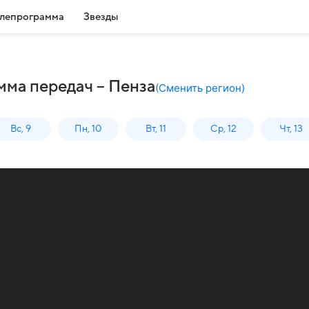
лепрограмма
Звезды
мма передач – Пенза
(
Сменить регион
)
Вс, 9
Пн, 10
Вт, 11
Ср, 12
Чт, 13