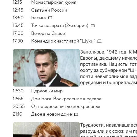
12:15
Монастырская кухня
12:45
Святыни России
13:50
Батька
15:45
Точка возврата (2-я серия)
17:00
Вечер на Спасе
17:30
Командир счастливой "Щуки"
Заполярье, 1942 год. К
Европы, дающему начало
противника. Нацисты гот
охоту за субмариной "Щ-
почти невыполнимое зад
орудиями и боеприпаса
19:30
Церковь и мир
19:55
Дом Бога. Воскресение шедевра
20:55
От воскресенья до воскресенья
21:10
Двое в новом доме
Трудности, навалившиеся
разрушили их союз: им п