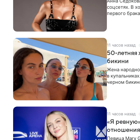
Анна Седокова
соцсетях. В х
первого брака
ответственнос
11 часов назад
50-летняя 
бикини
Жена народно
в купальниках
черном бикини
выбрала банд
11 часов назад
«Я ревную»
отношения
Певица Mary 