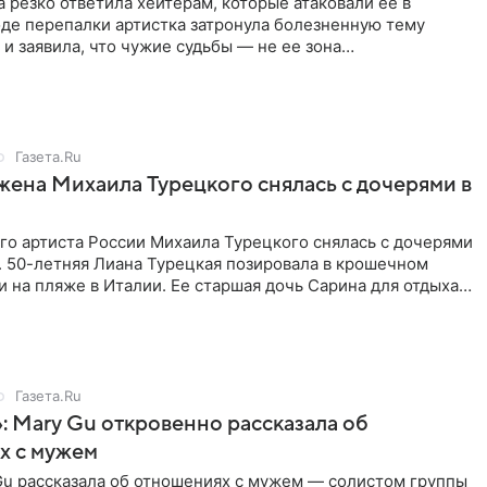
 резко ответила хейтерам, которые атаковали ее в
оде перепалки артистка затронула болезненную тему
 и заявила, что чужие судьбы — не ее зона
ти. От Валентина
Газета.Ru
жена Михаила Турецкого снялась с дочерями в
го артиста России Михаила Турецкого снялась с дочерями
. 50-летняя Лиана Турецкая позировала в крошечном
 на пляже в Италии. Ее старшая дочь Сарина для отдыха
о
Газета.Ru
: Mary Gu откровенно рассказала об
х с мужем
Gu рассказала об отношениях с мужем — солистом группы