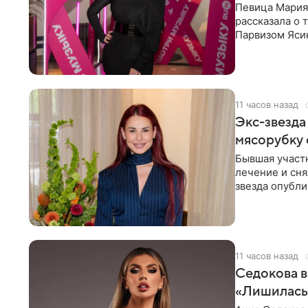
Певица Мария
рассказала о 
Парвизом Ясин
стала для нее
11 часов назад
Экс-звезда
мясорубку 
Бывшая участ
лечение и сня
звезда опубли
процесс снят
11 часов назад
Седокова в
«Лишилась 