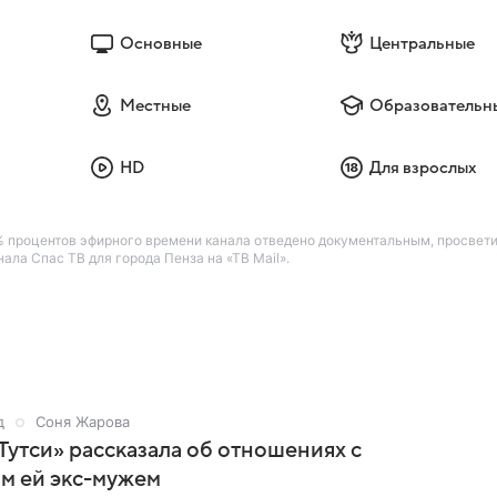
Основные
Центральные
Местные
Образовательн
HD
Для взрослых
 процентов эфирного времени канала отведено документальным, просвет
ла Спас ТВ для города Пенза на «ТВ Mail».
д
Соня Жарова
Тутси» рассказала об отношениях с
м ей экс-мужем