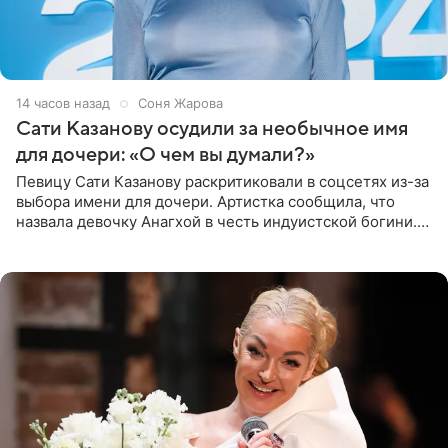
14 часов назад
Соня Жарова
Сати Казанову осудили за необычное имя
для дочери: «О чем вы думали?»
Певицу Сати Казанову раскритиковали в соцсетях из-за
выбора имени для дочери. Артистка сообщила, что
назвала девочку Анагхой в честь индуистской богини.
При этом исполнительница скрывала это имя от
поклонников