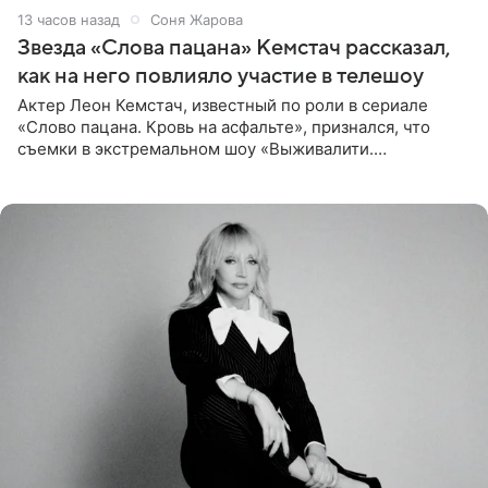
13 часов назад
Соня Жарова
Звезда «Слова пацана» Кемстач рассказал,
как на него повлияло участие в телешоу
Актер Леон Кемстач, известный по роли в сериале
«Слово пацана. Кровь на асфальте», признался, что
съемки в экстремальном шоу «Выживалити.
Наследники» кардинально повлияли на его образ жизни.
Подробностями он