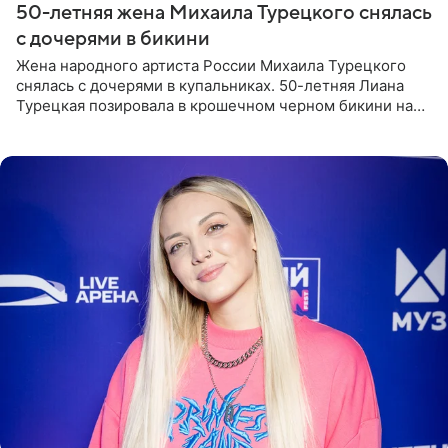
50-летняя жена Михаила Турецкого снялась
с дочерями в бикини
Жена народного артиста России Михаила Турецкого
снялась с дочерями в купальниках. 50-летняя Лиана
Турецкая позировала в крошечном черном бикини на
пляже в Италии. Ее старшая дочь Сарина для отдыха
выбрала бандо