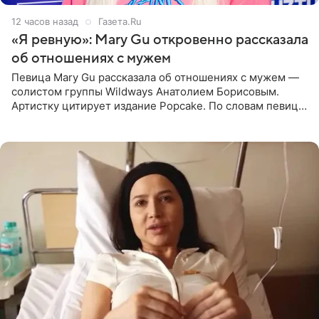
12 часов назад
Газета.Ru
«Я ревную»: Mary Gu откровенно рассказала
об отношениях с мужем
Певица Mary Gu рассказала об отношениях с мужем —
солистом группы Wildways Анатолием Борисовым.
Артистку цитирует издание Popcake. По словам певицы,
залог любви — это принять недостатки другого
человека. Также