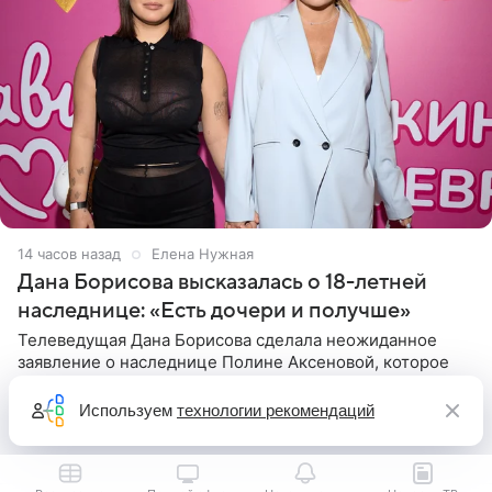
14 часов назад
Елена Нужная
Дана Борисова высказалась о 18-летней
наследнице: «Есть дочери и получше»
Телеведущая Дана Борисова сделала неожиданное
заявление о наследнице Полине Аксеновой, которое
может задеть ее чувства. В эфире «Шоу Воли» 50-
летняя знаменитость откровенно призналась, что не
Используем
технологии рекомендаций
считает свою дочь