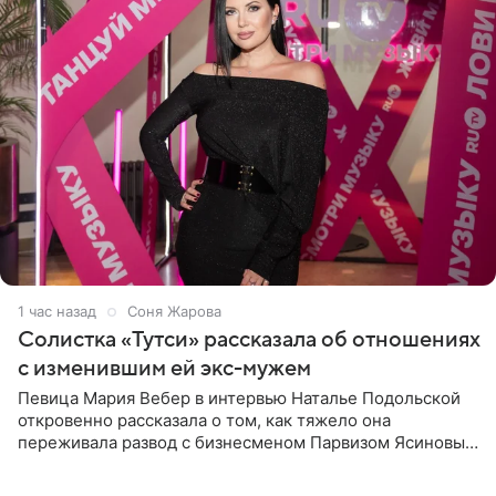
1 час назад
Соня Жарова
Солистка «Тутси» рассказала об отношениях
с изменившим ей экс-мужем
Певица Мария Вебер в интервью Наталье Подольской
откровенно рассказала о том, как тяжело она
переживала развод с бизнесменом Парвизом Ясиновым.
Артистка призналась, что измена бывшего супруга стала
для нее