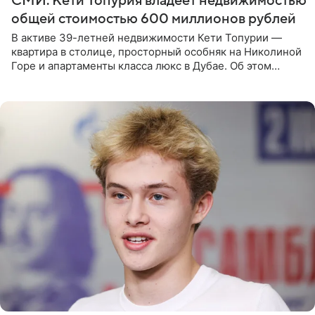
СМИ: Кети Топурия владеет недвижимостью
общей стоимостью 600 миллионов рублей
В активе 39-летней недвижимости Кети Топурии —
квартира в столице, просторный особняк на Николиной
Горе и апартаменты класса люкс в Дубае. Об этом
сообщает Telegram-канал «Звездач» в рубрике «По
домам». По