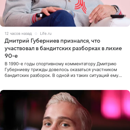
12 часов назад
Life.ru
Дмитрий Губерниев признался, что
участвовал в бандитских разборках в лихие
90-е
В 1990-е годы спортивному комментатору Дмитрию
Губерниеву трижды довелось оказаться участником
бандитских разборок. В одной из таких ситуаций ему
выдали тяжелый предмет и приказали вступить в драку,
однако он