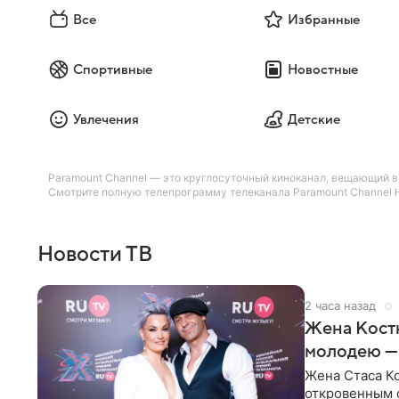
Все
Избранные
Спортивные
Новостные
Увлечения
Детские
Paramount Channel — это круглосуточный киноканал, вещающий в 
Смотрите полную телепрограмму телеканала Paramount Channel HD
Новости ТВ
2 часа назад
Жена Кост
молодею —
Жена Стаса К
откровенным 