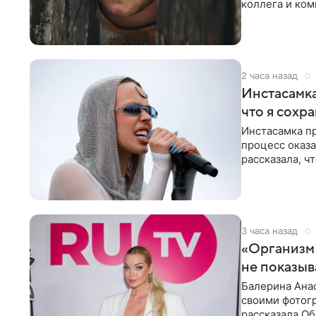
коллега и ком
2 часа назад
Инстасамка
что я сохр
Инстасамка пр
процесс оказа
рассказала, ч
«ужасно
3 часа назад
«Организм 
не показыв
Балерина Анас
своими фотогр
рассказала О