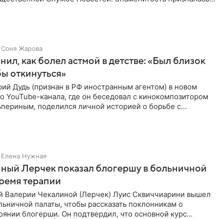
Соня Жарова
нил, как болел астмой в детстве: «Был близок
обы откинуться»
ий Дудь (признан в РФ иностранным агентом) в новом
о YouTube-канала, где он беседовал с кинокомпозитором
ьпериным, поделился личной историей о борьбе с
 астмой в
Елена Нужная
ный Лерчек показал блогершу в больничной
время терапии
 Валерии Чекалиной (Лерчек) Луис Сквиччиарини вышел
ольничной палаты, чтобы рассказать поклонникам о
янии блогерши. Он подтвердил, что основной курс