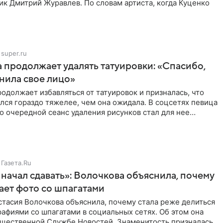
ик Дмитрий Журавлев. По словам артиста, когда Куценко
super.ru
 продолжает удалять татуировки: «Спасибо,
анила свое лицо»
одолжает избавляться от татуировок и призналась, что
лся гораздо тяжелее, чем она ожидала. В соцсетях певица
то очередной сеанс удаления рисунков стал для нее
Газета.Ru
начал сдавать»: Волочкова объяснила, почему
ает фото со шпагатами
тасия Волочкова объяснила, почему стала реже делиться
афиями со шпагатами в социальных сетях. Об этом она
бщественной Службе Новостей. Знаменитость призналась,