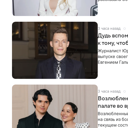
что на
3 часа назад
Дудь вспом
к тому, чт
Журналист Юр
выпуске своег
Евгением Гал
бронхиальной
3 часа назад
Возлюблен
палате во 
Возлюбленный
на связь из б
текущем состо