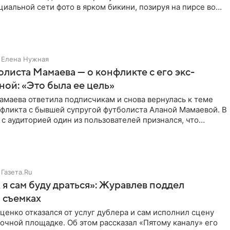
циальной сети фото в ярком бикини, позируя на пирсе во
 в Турции,
Елена Нужная
листа Мамаева — о конфликте с его экс-
ой: «Это была ее цель»
маева ответила подписчикам и снова вернулась к теме
нфликта с бывшей супругой футболиста Аланой Мамаевой. В
с аудиторией один из пользователей признался, что
о
Газета.Ru
 я сам буду драться»: Журавлев поддел
 съемках
ценко отказался от услуг дублера и сам исполнил сцену
очной площадке. Об этом рассказал «Пятому каналу» его