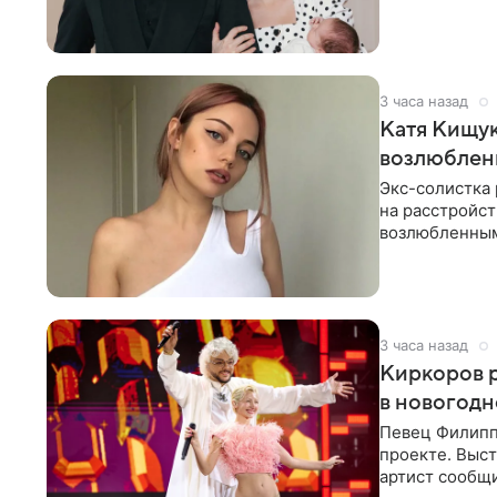
химиотерапии 
3 часа назад
Катя Кищук
возлюбле
Экс-солистка
на расстройст
возлюбленным
Дмитриев).
3 часа назад
Киркоров р
в новогодн
Певец Филипп
проекте. Выст
артист сообщи