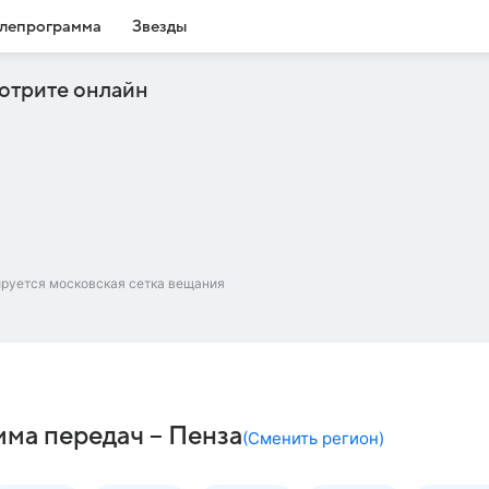
лепрограмма
Звезды
отрите онлайн
ируется московская сетка вещания
мма передач – Пенза
(
Сменить регион
)