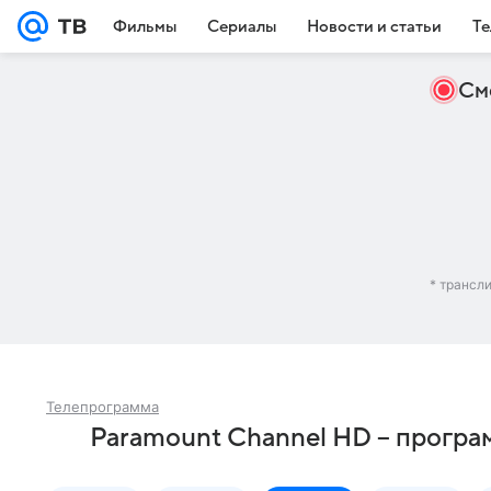
Фильмы
Сериалы
Новости и статьи
Те
См
* трансл
Телепрограмма
Paramount Channel HD – програ