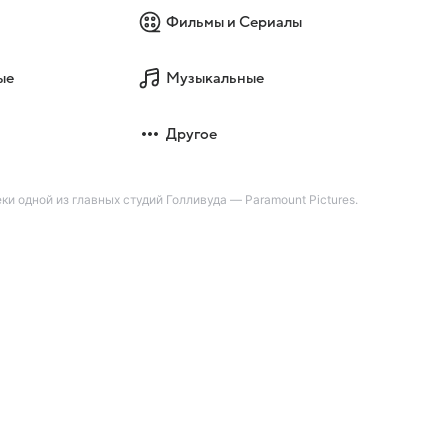
Фильмы и Сериалы
ые
Музыкальные
Другое
 одной из главных студий Голливуда — Paramount Pictures.