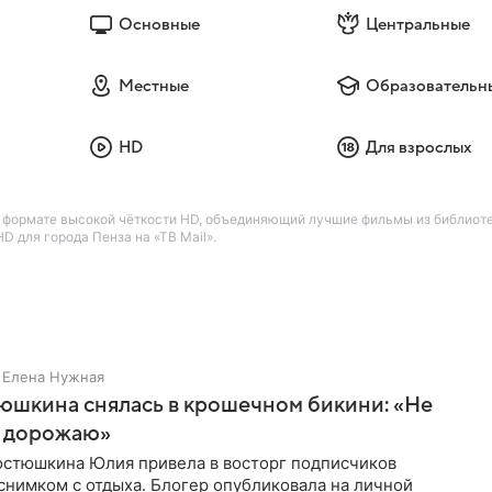
Основные
Центральные
Местные
Образовательн
HD
Для взрослых
формате высокой чёткости HD, объединяющий лучшие фильмы из библиотеки
 для города Пенза на «ТВ Mail».
Елена Нужная
юшкина снялась в крошечном бикини: «Не
 дорожаю»
остюшкина Юлия привела в восторг подписчиков
снимком с отдыха. Блогер опубликовала на личной