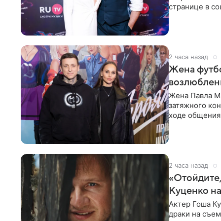
странице в со
время отпуска
2 часа назад
Жена футбо
возлюбленн
Жена Павла Ма
затяжного ко
ходе общения 
раньше судил 
2 часа назад
«Отойдите,
Куценко на
Актер Гоша Ку
драки на съем