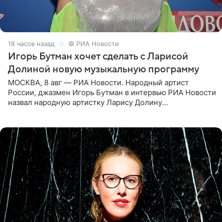
18 часов назад
© РИА Новости
Игорь Бутман хочет сделать с Ларисой
Долиной новую музыкальную программу
МОСКВА, 8 авг — РИА Новости. Народный артист
России, джазмен Игорь Бутман в интервью РИА Новости
назвал народную артистку Ларису Долину
великолепной певицей и рассказал о желании сделать с
ней новую совместную