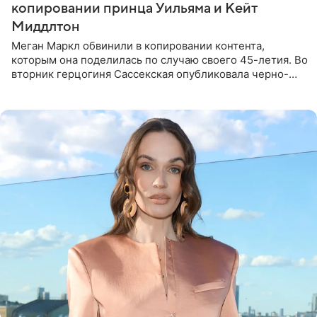
копировании принца Уильяма и Кейт
Миддлтон
Меган Маркл обвинили в копировании контента,
которым она поделилась по случаю своего 45-летия. Во
вторник герцогиня Сассекская опубликовала черно-
белую фотографию, на которой она прыгает в бассейн с
воздушными