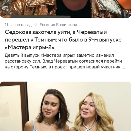
11 часов назад
Евгения Башинская
Седокова захотела уйти, а Череватый
перешел к Темным: что было в 9-м выпуске
«Мастера игры-2»
Девятый выпуск «Мастера игры» заметно изменил
расстановку сил. Влад Череватый согласился перейти
на сторону Темных, в проект пришел новый участник, а
Курбан Омаров и Анна Седокова оказались под таким
давлением.