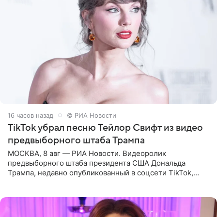
16 часов назад
© РИА Новости
TikTok убрал песню Тейлор Свифт из видео
предвыборного штаба Трампа
МОСКВА, 8 авг — РИА Новости. Видеоролик
предвыборного штаба президента США Дональда
Трампа, недавно опубликованный в соцсети TikTok,
остался без звуковой дорожки в виде песни August
(«Август») американской