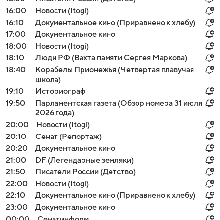
16:00
Новости (Itogi)
16:10
Документальное кино (Приравнено к хлебу)
17:00
Документальное кино
18:00
Новости (Itogi)
18:10
Люди РФ (Вахта памяти Сергея Маркова)
18:40
Корабелы Прионежья (Четвертая плавучая
школа)
19:10
Историограф
19:50
Парламентская газета (Обзор номера 31 июля
2026 года)
20:00
Новости (Itogi)
20:10
Сенат (Репортаж)
20:20
Документальное кино
21:00
DF (Легендарные земляки)
21:50
Писатели России (Детство)
22:00
Новости (Itogi)
22:10
Документальное кино (Приравнено к хлебу)
23:00
Документальное кино
00:00
Сенатинформ