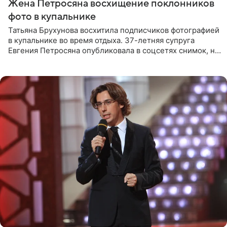
Жена Петросяна восхищение поклонников
фото в купальнике
Татьяна Брухунова восхитила подписчиков фотографией
в купальнике во время отдыха. 37-летняя супруга
Евгения Петросяна опубликовала в соцсетях снимок, на
котором позирует у бассейна в белоснежном монокини
с