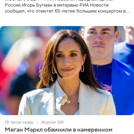
России Игорь Бутман в интервью РИА Новости
сообщил, что отметит 65-летие большим концертом в
Кремлевском дворце, а вместе с ним на сцену выйдут
его друзья —
18 часов назад
Журнал OK!
Меган Маркл обвинили в намеренном