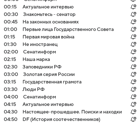
00:15
Актуальное интервью
00:30
Знакомьтесь - сенатор
00:45
На законных основаниях
01:00
Первые лица Государственного Совета
01:15
Первая мировая война
01:30
Не иностранец
02:00
Сенатинформ
02:15
Наша марка
02:30
Заповедники РФ
03:00
Золотая серия России
03:15
Государственная грамота
03:30
Люди РФ
04:00
Сенатинформ
04:15
Актуальное интервью
04:30
Настоящее-прошедшее. Поиски и находки
04:50
DF (История соотечественников)