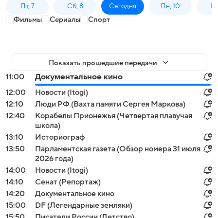
Пт, 7
Сб, 8
Сегодня
Пн, 10
Вт,
Фильмы
Сериалы
Спорт
Показать прошедшие передачи
11:00
Документальное кино
12:00
Новости (Itogi)
12:10
Люди РФ (Вахта памяти Сергея Маркова)
12:40
Корабелы Прионежья (Четвертая плавучая
школа)
13:10
Историограф
13:50
Парламентская газета (Обзор номера 31 июля
2026 года)
14:00
Новости (Itogi)
14:10
Сенат (Репортаж)
14:20
Документальное кино
15:00
DF (Легендарные земляки)
15:50
Писатели России (Детство)