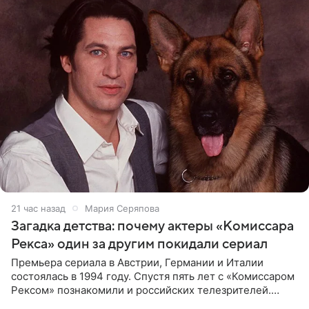
21 час назад
Мария Серяпова
Загадка детства: почему актеры «Комиссара
Рекса» один за другим покидали сериал
Премьера сериала в Австрии, Германии и Италии
состоялась в 1994 году. Спустя пять лет с «Комиссаром
Рексом» познакомили и российских телезрителей.
Необычайно умная собака мгновенно влюбляла в себя