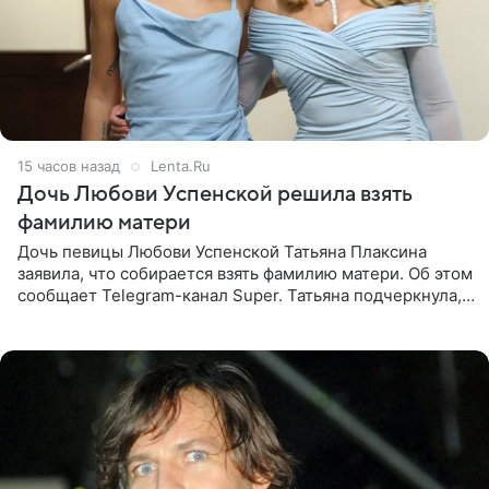
15 часов назад
Lenta.Ru
Дочь Любови Успенской решила взять
фамилию матери
Дочь певицы Любови Успенской Татьяна Плаксина
заявила, что собирается взять фамилию матери. Об этом
сообщает Telegram-канал Super. Татьяна подчеркнула,
что приняла решение о смене фамилии, поскольку
именно от