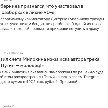
берниев признался, что участвовал в
 разборках в лихие 90-е
ы спортивному комментатору Дмитрию Губерниеву трижды
аться участником бандитских разборок. В одной из таких
выдали тяжелый предмет и приказали вступить в драку,
Соня Жарова
зил счета Милохина из-за иска автора трека
 Путин — молодец!»
а Дани Милохина оказались заморожены по решению суда.
б этом распространил «Пятый канал» в своем Telegram-
идет о сумме в 407,2 тыс. рублей. Причиной
ва стал
Lenta.Ru