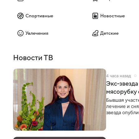
Спортивные
Новостные
Увлечения
Детские
Новости ТВ
4 часа назад
Экс-звезда
мясорубку 
Бывшая участ
лечение и сня
звезда опубли
процесс снят