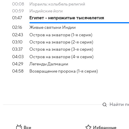
00:08
Израиль: колыбель религий
00:59
Индийские йоги
01:47
Египет - непрожитые тысячелетия
02:16
Живые святыни Индии
02:43
Остров на экваторе (1-я серия)
03:10
Остров на экваторе (2-я серия)
03:37
Остров на экваторе (3-я серия)
04:03
Остров на экваторе (4-я серия)
04:29
Легенды Далмации
04:58
Возвращение пророка (1-я серия)
Все
Избранные