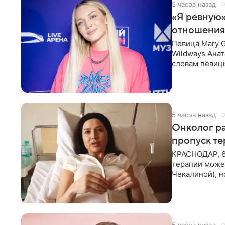
5 часов назад
«Я ревную»
отношения
Певица Mary 
Wildways Анат
словам певицы
человека. Та
5 часов назад
Онколог ра
пропуск т
КРАСНОДАР, 6
терапии может
Чекалиной), 
здоровью не к
5 часов назад