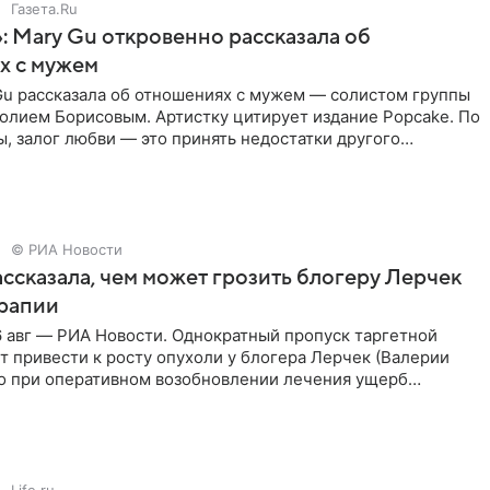
Газета.Ru
: Mary Gu откровенно рассказала об
х с мужем
Gu рассказала об отношениях с мужем — солистом группы
олием Борисовым. Артистку цитирует издание Popcake. По
, залог любви — это принять недостатки другого
кже
© РИА Новости
ссказала, чем может грозить блогеру Лерчек
ерапии
 авг — РИА Новости. Однократный пропуск таргетной
 привести к росту опухоли у блогера Лерчек (Валерии
но при оперативном возобновлении лечения ущерб
ритичен,
Life.ru