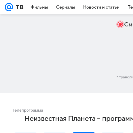
Фильмы
Сериалы
Новости и статьи
Те
См
* трансл
Телепрограмма
Неизвестная Планета – программ