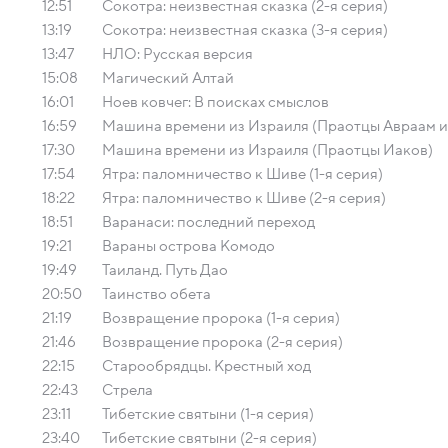
12:51
Сокотра: неизвестная сказка (2-я серия)
13:19
Сокотра: неизвестная сказка (3-я серия)
13:47
НЛО: Русская версия
15:08
Магический Алтай
16:01
Ноев ковчег: В поисках смыслов
16:59
Машина времени из Израиля (Праотцы Авраам и
17:30
Машина времени из Израиля (Праотцы Иаков)
17:54
Ятра: паломничество к Шиве (1-я серия)
18:22
Ятра: паломничество к Шиве (2-я серия)
18:51
Варанаси: последний переход
19:21
Вараны острова Комодо
19:49
Таиланд. Путь Дао
20:50
Таинство обета
21:19
Возвращение пророка (1-я серия)
21:46
Возвращение пророка (2-я серия)
22:15
Старообрядцы. Крестный ход
22:43
Стрела
23:11
Тибетские святыни (1-я серия)
23:40
Тибетские святыни (2-я серия)