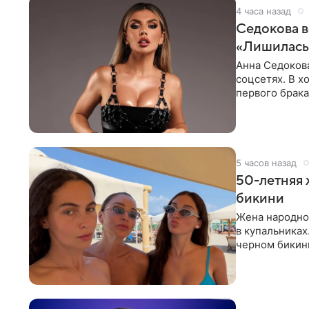
4 часа назад
Седокова в
«Лишилась 
Анна Седокова
соцсетях. В х
первого брака
ответственнос
5 часов назад
50-летняя 
бикини
Жена народно
в купальниках
черном бикини
выбрала банд