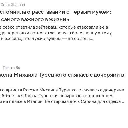
Соня Жарова
спомнила о расставании с первым мужем:
самого важного в жизни»
 резко ответила хейтерам, которые атаковали ее в
оде перепалки артистка затронула болезненную тему
 и заявила, что чужие судьбы — не ее зона
ти. От Валентина
Газета.Ru
жена Михаила Турецкого снялась с дочерями в
го артиста России Михаила Турецкого снялась с дочерями
. 50-летняя Лиана Турецкая позировала в крошечном
 на пляже в Италии. Ее старшая дочь Сарина для отдыха
о