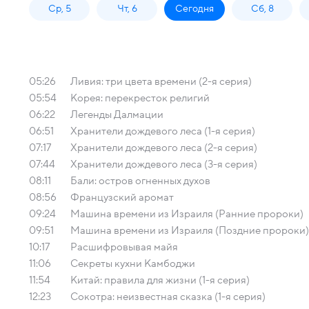
Ср, 5
Чт, 6
Сегодня
Сб, 8
05:26
Ливия: три цвета времени (2-я серия)
05:54
Корея: перекресток религий
06:22
Легенды Далмации
06:51
Хранители дождевого леса (1-я серия)
07:17
Хранители дождевого леса (2-я серия)
07:44
Хранители дождевого леса (3-я серия)
08:11
Бали: остров огненных духов
08:56
Французский аромат
09:24
Машина времени из Израиля (Ранние пророки)
09:51
Машина времени из Израиля (Поздние пророки)
10:17
Расшифровывая майя
11:06
Секреты кухни Камбоджи
11:54
Китай: правила для жизни (1-я серия)
12:23
Сокотра: неизвестная сказка (1-я серия)