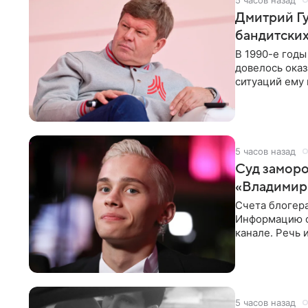
Дмитрий Гу
бандитских
В 1990-е год
довелось оказ
ситуаций ему 
однако он
5 часов назад
Суд заморо
«Владимир
Счета блогер
Информацию о
канале. Речь 
разбирательст
5 часов назад