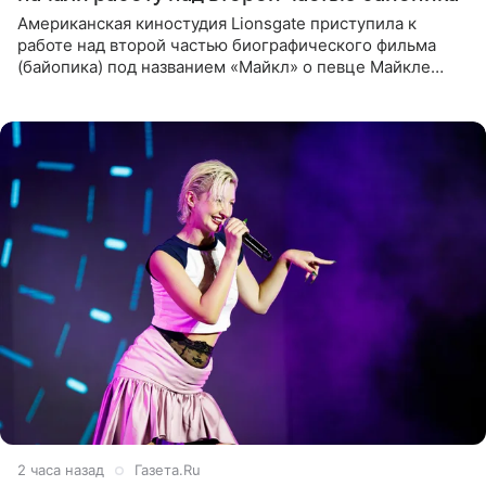
Американская киностудия Lionsgate приступила к
работе над второй частью биографического фильма
(байопика) под названием «Майкл» о певце Майкле
Джексоне. Об этом 6 августа сообщил онлайн-ресурс
Deadline
2 часа назад
Газета.Ru