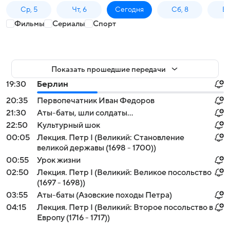
Ср, 5
Чт, 6
Сегодня
Сб, 8
Вс
Фильмы
Сериалы
Спорт
Показать прошедшие передачи
19:30
Берлин
20:35
Первопечатник Иван Федоров
21:30
Аты-баты, шли солдаты...
22:50
Культурный шок
00:05
Лекция. Петр I (Великий: Становление
великой державы (1698 - 1700))
00:55
Урок жизни
02:50
Лекция. Петр I (Великий: Великое посольство
(1697 - 1698))
03:55
Аты-баты (Азовские походы Петра)
04:15
Лекция. Петр I (Великий: Второе посольство в
Европу (1716 - 1717))