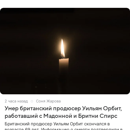
привычной
2 часа назад
Соня Жарова
Умер британский продюсер Уильям Орбит,
работавший с Мадонной и Бритни Спирс
Британский продюсер Уильям Орбит скончался в
возрасте 69 лет. Информацию о смерти подтвердили в