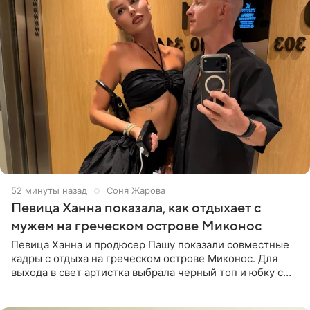
52 минуты назад
Соня Жарова
Певица Ханна показала, как отдыхает с
мужем на греческом острове Миконос
Певица Ханна и продюсер Пашу показали совместные
кадры с отдыха на греческом острове Миконос. Для
выхода в свет артистка выбрала черный топ и юбку с
высоким разрезом. Дополнили образ босоножки в тон,
серьги с