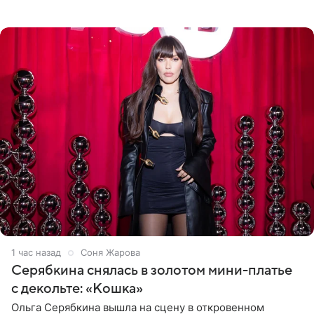
знаменитость предстала перед поклонниками в ярком
розовом купальнике с
1 час назад
Соня Жарова
Серябкина снялась в золотом мини-платье
с декольте: «Кошка»
Ольга Серябкина вышла на сцену в откровенном