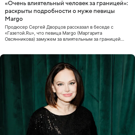
«Очень влиятельный человек за границей»:
раскрыты подробности о муже певицы
Margo
Продюсер Сергей Дворцов рассказал в беседе с
«Газетой.Ru», что певица Margo (Маргарита
Овсянникова) замужем за влиятельным за границей
бизнесменом. По словам Дворцова, о браке протеже
Филиппа Киркорова в