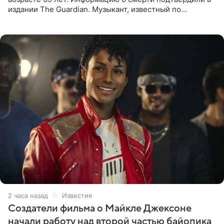
издании The Guardian. Музыкант, известный по
сотрудничеству с Мадонной, Бритни Спирс и
коллективами Blur и U2,
2 часа назад
Известия
Создатели фильма о Майкле Джексоне
начали работу над второй частью байопика