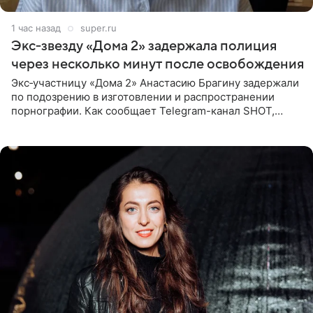
1 час назад
super.ru
Экс‑звезду «Дома 2» задержала полиция
через несколько минут после освобождения
Экс‑участницу «Дома 2» Анастасию Брагину задержали
по подозрению в изготовлении и распространении
порнографии. Как сообщает Telegram-канал SHOT,
девушка может оказаться в СИЗО. Следствие
ходатайствует об