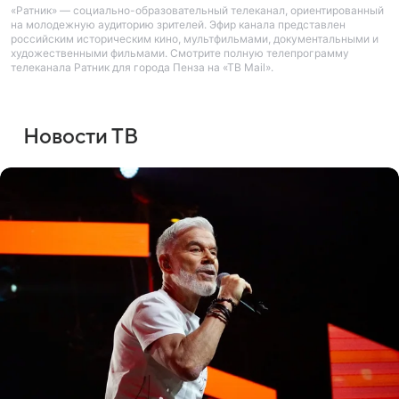
«Ратник» — социально-образовательный телеканал, ориентированный
на молодежную аудиторию зрителей. Эфир канала представлен
российским историческим кино, мультфильмами, документальными и
художественными фильмами. Смотрите полную телепрограмму
телеканала Ратник для города Пенза на «ТВ Mail».
Новости ТВ