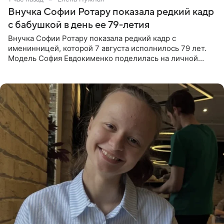
Внучка Софии Ротару показала редкий кадр
с бабушкой в день ее 79-летия
Внучка Софии Ротару показала редкий кадр с
именинницей, которой 7 августа исполнилось 79 лет.
Модель София Евдокименко поделилась на личной
странице в социальной сети фотографией знаменитой
бабушки. На снимке