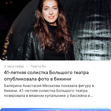
2 часа назад
Газета.Ru
41-летняя солистка Большого театра
опубликовала фото в бикини
Балерина Анастасия Меськова показала фигуру в
бикини. 41-летняя солистка Большого театра
позировала в вязаном купальнике у бассейна и
опубликовала фото в личном блоге. Артистка
поделилась кадрами с отдыха за