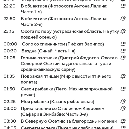
22:20
В объективе (Фотоохота Антона Лялина:
Часть 1-я)
22:50
В объективе (Фотоохота Антона Лялина:
Часть 2-я)
23:15
Охота по перу (Астраханская область. На утку
поздней осенью)
00:00
Соло со спиннингом (Рифкат Зарипов)
00:30
Бездна (Синай: Часть 1-я)
01:05
Горные охотники (Дмитрий Федотов. Охота в
Северной Осетии на дагестанского тура и
среднекавказскую серну)
01:35
Подражая птицам (Мир с высоты птичьего
полета)
01:50
Сезон рыбалки (Лето. Мах на запруженной
речке)
02:25
Моя рыбалка (Казань рыболовная)
03:00
Приключения со Стилияном Кадревым
(Сафари в Зимбабве: Часть 3-я)
03:30
В Северную Осетию за благородным оленем
04:05
Секреты успеха (Пикер на слабом течении)