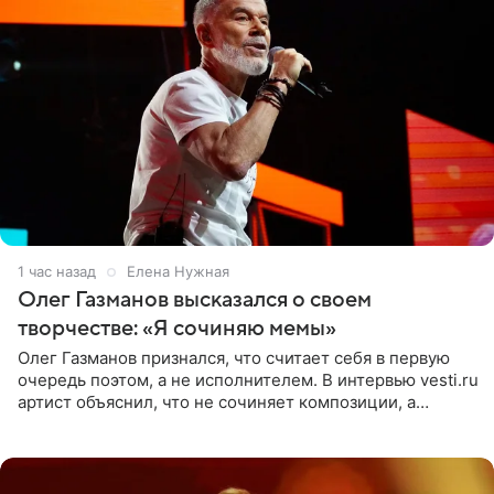
1 час назад
Елена Нужная
Олег Газманов высказался о своем
творчестве: «Я сочиняю мемы»
Олег Газманов признался, что считает себя в первую
очередь поэтом, а не исполнителем. В интервью vesti.ru
артист объяснил, что не сочиняет композиции, а
позволяет им появляться через себя. По словам
музыканта,