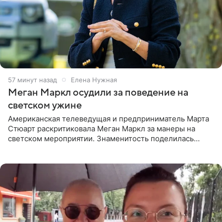
57 минут назад
Елена Нужная
Меган Маркл осудили за поведение на
светском ужине
Американская телеведущая и предприниматель Марта
Стюарт раскритиковала Меган Маркл за манеры на
светском мероприятии. Знаменитость поделилась
деталями личной встречи с герцогиней Сассекской,
пишет PageSix. По