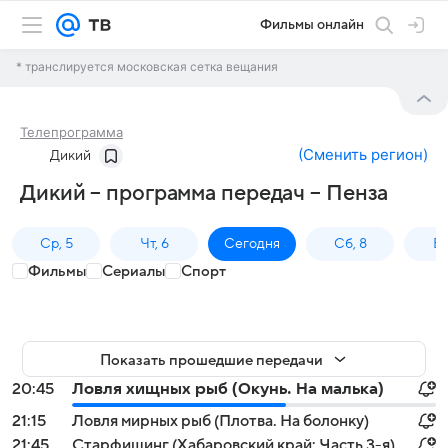
Фильмы онлайн
* транслируется московская сетка вещания
Телепрограмма
(
Сменить регион
)
Дикий
Дикий – программа передач – Пенза
Ср, 5
Чт, 6
Сегодня
Сб, 8
Вс
Фильмы
Сериалы
Спорт
Показать прошедшие передачи
20:45
Ловля хищных рыб (Окунь. На малька)
21:15
Ловля мирных рыб (Плотва. На болонку)
21:45
Старфишинг (Хабаровский край: Часть 3-я)