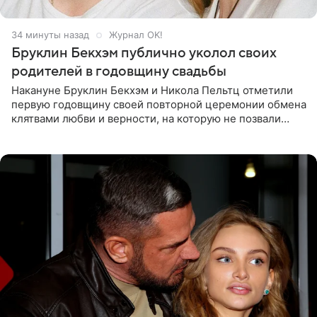
34 минуты назад
Журнал OK!
Бруклин Бекхэм публично уколол своих
родителей в годовщину свадьбы
Накануне Бруклин Бекхэм и Никола Пельтц отметили
первую годовщину своей повторной церемонии обмена
клятвами любви и верности, на которую не позвали
никого из клана Бекхэм. По словам инсайдеров, пара
считает это