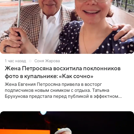
1 час назад
Соня Жарова
Жена Петросяна восхитила поклонников
фото в купальнике: «Как сочно»
Жена Евгения Петросяна привела в восторг
подписчиков новым снимком с отдыха. Татьяна
Брухунова предстала перед публикой в эффектном
черно-сиреневом монокини, позируя прямо в бассейне.
«Ох, как сочно», «Татьяна,