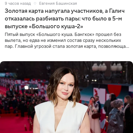
9 часов назад
Евгения Башинская
Золотая карта напугала участников, а Галич
отказалась разбивать пары: что было в 5-м
выпуске «Большого куша-2»
Пятый выпуск «Большого куша. Бангкок» прошел без
вылета, но едва не изменил состав сразу нескольких
пар. Главной угрозой стала золотая карта, позволяющая
разлучить один из дуэтов и поменять участников
местами.