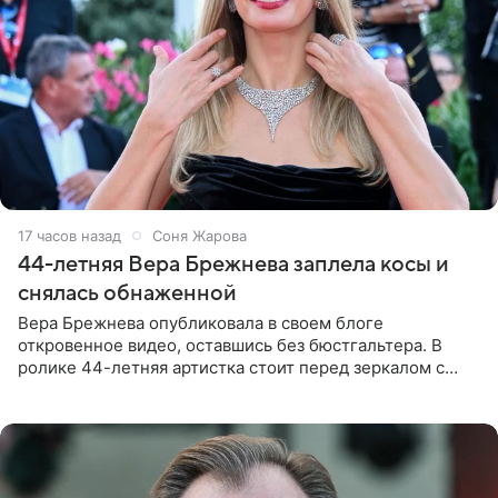
17 часов назад
Соня Жарова
44-летняя Вера Брежнева заплела косы и
снялась обнаженной
Вера Брежнева опубликовала в своем блоге
откровенное видео, оставшись без бюстгальтера. В
ролике 44-летняя артистка стоит перед зеркалом с
обнаженной грудью. Волосы певица собрала в косы и
надела головной убор.