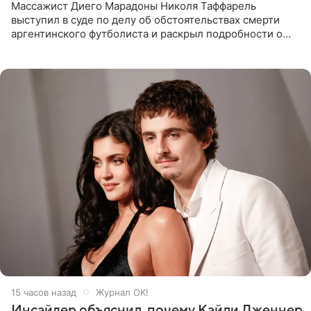
Массажист Диего Марадоны Николя Таффарель
выступил в суде по делу об обстоятельствах смерти
аргентинского футболиста и раскрыл подробности о
последних днях его жизни. Его слова приводит AFP. На
заседании
15 часов назад
Журнал OK!
Инсайдер объяснил, почему Кайли Дженнер