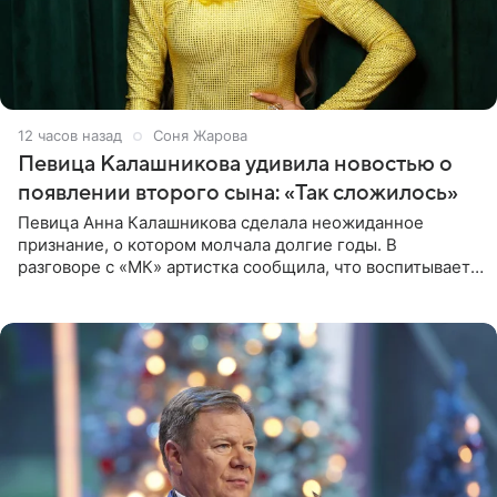
12 часов назад
Соня Жарова
Певица Калашникова удивила новостью о
появлении второго сына: «Так сложилось»
Певица Анна Калашникова сделала неожиданное
признание, о котором молчала долгие годы. В
разговоре с «МК» артистка сообщила, что воспитывает
не одного, а сразу двух сыновей. «На самом деле я
всегда мечтала, что