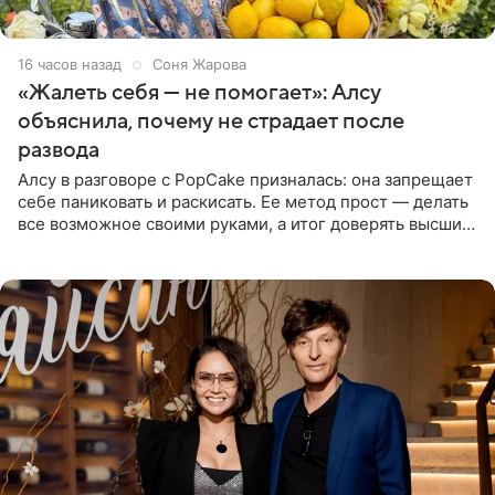
16 часов назад
Соня Жарова
«Жалеть себя — не помогает»: Алсу
объяснила, почему не страдает после
развода
Алсу в разговоре с PopCake призналась: она запрещает
себе паниковать и раскисать. Ее метод прост — делать
все возможное своими руками, а итог доверять высшим
силам. Певица утверждает, что истерики и потеря