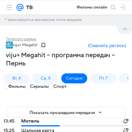
Фильмы онлайн
* транслируется московская сетка вещания
Телепрограмма
viju+ Megahit
(
Сменить регион
)
viju+ Megahit – программа передач –
Пермь
Вт, 4
Ср, 5
Сегодня
Пт, 7
Сб
Фильмы
Сериалы
Спорт
Показать прошедшие передачи
13:45
Мотель
15:25
Шальная карта