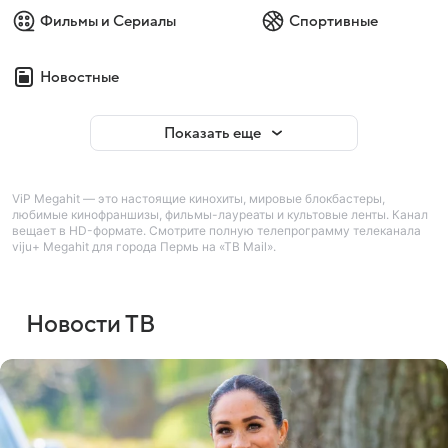
Фильмы и Сериалы
Спортивные
Новостные
Показать еще
ViP Megahit — это настоящие кинохиты, мировые блокбастеры,
любимые кинофраншизы, фильмы-лауреаты и культовые ленты. Канал
вещает в HD-формате. Смотрите полную телепрограмму телеканала
viju+ Megahit для города Пермь на «ТВ Mail».
Новости ТВ