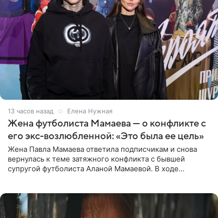
13 часов назад
Елена Нужная
Жена футболиста Мамаева — о конфликте с
его экс-возлюбленной: «Это была ее цель»
Жена Павла Мамаева ответила подписчикам и снова
вернулась к теме затяжного конфликта с бывшей
супругой футболиста Аланой Мамаевой. В ходе
общения с аудиторией один из пользователей
признался, что раньше судил о