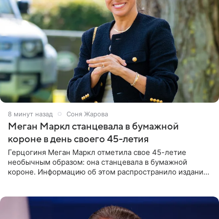
9 минут назад
Соня Жарова
Меган Маркл станцевала в бумажной
короне в день своего 45-летия
Герцогиня Меган Маркл отметила свое 45-летие
необычным образом: она станцевала в бумажной
короне. Информацию об этом распространило издание
People. На праздновании в своем особняке в Монтесито
именинница