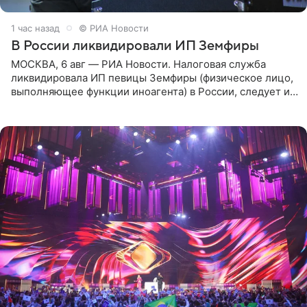
1 час назад
© РИА Новости
В России ликвидировали ИП Земфиры
МОСКВА, 6 авг — РИА Новости. Налоговая служба
ликвидировала ИП певицы Земфиры (физическое лицо,
выполняющее функции иноагента) в России, следует из
юридических документов, которые есть в
распоряжении РИА