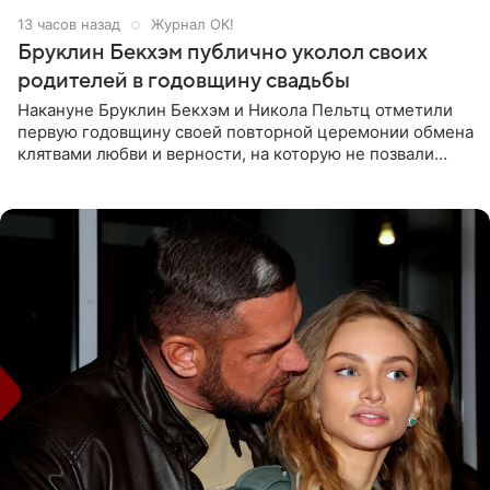
13 часов назад
Журнал OK!
Бруклин Бекхэм публично уколол своих
родителей в годовщину свадьбы
Накануне Бруклин Бекхэм и Никола Пельтц отметили
первую годовщину своей повторной церемонии обмена
клятвами любви и верности, на которую не позвали
никого из клана Бекхэм. По словам инсайдеров, пара
считает это