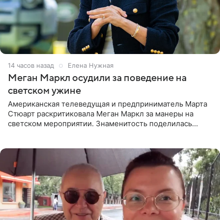
14 часов назад
Елена Нужная
Меган Маркл осудили за поведение на
светском ужине
Американская телеведущая и предприниматель Марта
Стюарт раскритиковала Меган Маркл за манеры на
светском мероприятии. Знаменитость поделилась
деталями личной встречи с герцогиней Сассекской,
пишет PageSix. По