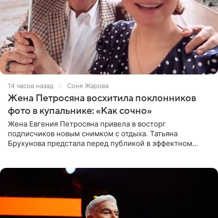
14 часов назад
Соня Жарова
Жена Петросяна восхитила поклонников
фото в купальнике: «Как сочно»
Жена Евгения Петросяна привела в восторг
подписчиков новым снимком с отдыха. Татьяна
Брухунова предстала перед публикой в эффектном
черно-сиреневом монокини, позируя прямо в бассейне.
«Ох, как сочно», «Татьяна,