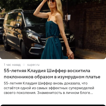
1 час назад
super.ru
55-летняя Клаудия Шиффер восхитила
поклонников образом в изумрудном платье
55-летняя Клаудия Шиффер вновь доказала, что
остаётся одной из самых эффектных супермоделей
своего поколения. Знаменитость в личном блоге
поделилась фотографиями с недавней свадьбы, где
появилась в роли гостьи,