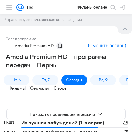
Фильмы онлайн
* транслируется московская сетка вещания
Телепрограмма
(
Сменить регион
)
Amedia Premium HD
Amedia Premium HD – программа
передач – Пермь
Чт, 6
Пт, 7
Сегодня
Вс, 9
Пн,
Фильмы
Сериалы
Спорт
Показать прошедшие передачи
11:40
Из лучших побуждений (1-я серия)