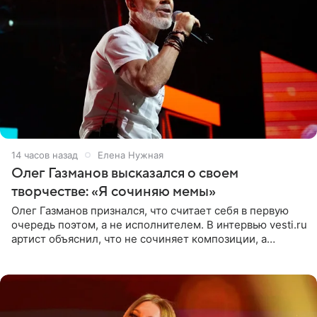
14 часов назад
Елена Нужная
Олег Газманов высказался о своем
творчестве: «Я сочиняю мемы»
Олег Газманов признался, что считает себя в первую
очередь поэтом, а не исполнителем. В интервью vesti.ru
артист объяснил, что не сочиняет композиции, а
позволяет им появляться через себя. По словам
музыканта,