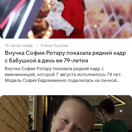
15 часов назад
Елена Нужная
Внучка Софии Ротару показала редкий кадр
с бабушкой в день ее 79-летия
Внучка Софии Ротару показала редкий кадр с
именинницей, которой 7 августа исполнилось 79 лет.
Модель София Евдокименко поделилась на личной
странице в социальной сети фотографией знаменитой
бабушки. На снимке