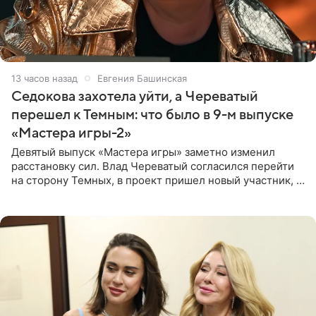
13 часов назад
Евгения Башинская
Седокова захотела уйти, а Череватый
перешел к Темным: что было в 9-м выпуске
«Мастера игры-2»
Девятый выпуск «Мастера игры» заметно изменил
расстановку сил. Влад Череватый согласился перейти
на сторону Темных, в проект пришел новый участник, а
Курбан Омаров и Анна Седокова оказались под таким
давлением.