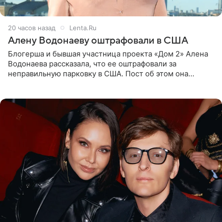
20 часов назад
Lenta.Ru
Алену Водонаеву оштрафовали в США
Блогерша и бывшая участница проекта «Дом 2» Алена
Водонаева рассказала, что ее оштрафовали за
неправильную парковку в США. Пост об этом она
опубликовала в своем Telegram-канале. Она заявила,
что во время отдыха