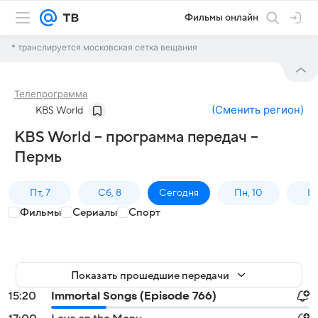
Фильмы онлайн
* транслируется московская сетка вещания
Телепрограмма
(
Сменить регион
)
KBS World
KBS World – программа передач –
Пермь
Пт, 7
Сб, 8
Сегодня
Пн, 10
Вт,
Фильмы
Сериалы
Спорт
Показать прошедшие передачи
15:20
Immortal Songs (Episode 766)