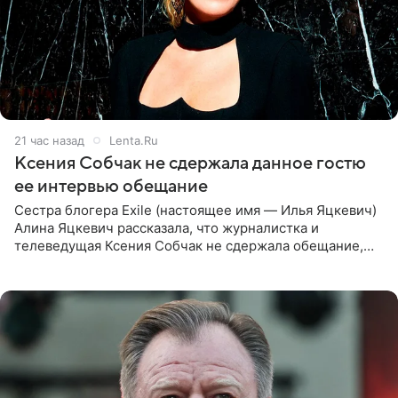
21 час назад
Lenta.Ru
Ксения Собчак не сдержала данное гостю
ее интервью обещание
Сестра блогера Exile (настоящее имя — Илья Яцкевич)
Алина Яцкевич рассказала, что журналистка и
телеведущая Ксения Собчак не сдержала обещание,
которое дала ему во время интервью с ним. Об этом она
заявила в