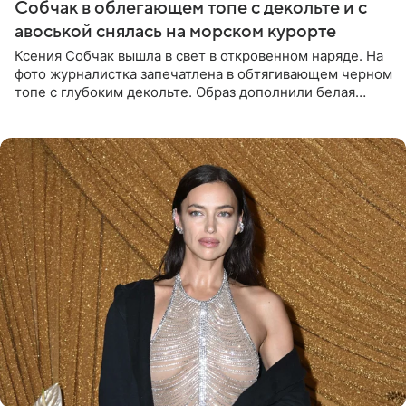
Собчак в облегающем топе с декольте и с
авоськой снялась на морском курорте
Ксения Собчак вышла в свет в откровенном наряде. На
фото журналистка запечатлена в обтягивающем черном
топе с глубоким декольте. Образ дополнили белая
юбка-миди, вьетнамки на платформе и соломенная
шляпа.