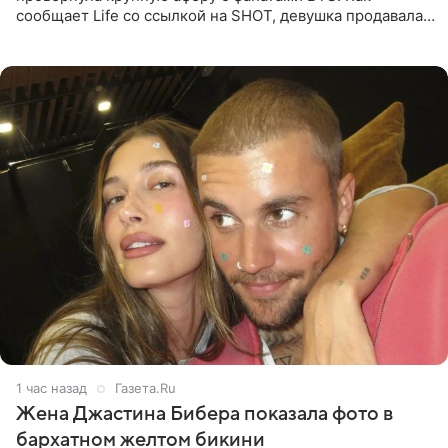
сообщает Life со ссылкой на SHOT, девушка продавала
поддельные туры на концерт группы в Пусане. По
данным издания,
1 час назад
Газета.Ru
Жена Джастина Бибера показала фото в
бархатном желтом бикини