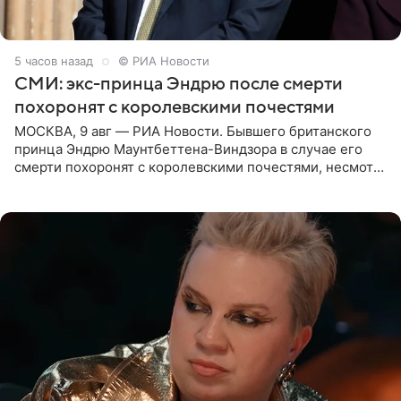
5 часов назад
© РИА Новости
СМИ: экс-принца Эндрю после смерти
похоронят с королевскими почестями
МОСКВА, 9 авг — РИА Новости. Бывшего британского
принца Эндрю Маунтбеттена-Виндзора в случае его
смерти похоронят с королевскими почестями, несмотря
на лишение всех титулов, сообщает Daily Mail со
ссылкой на