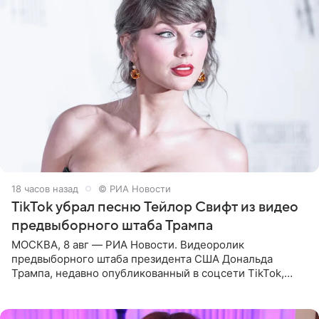
18 часов назад
© РИА Новости
TikTok убрал песню Тейлор Свифт из видео
предвыборного штаба Трампа
МОСКВА, 8 авг — РИА Новости. Видеоролик
предвыборного штаба президента США Дональда
Трампа, недавно опубликованный в соцсети TikTok,
остался без звуковой дорожки в виде песни August
(«Август») американской