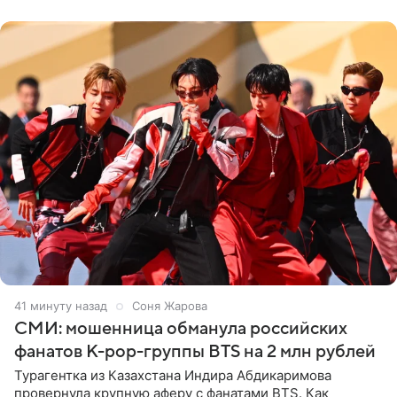
навалилась на
41 минуту назад
Соня Жарова
СМИ: мошенница обманула российских
фанатов K-pop-группы BTS на 2 млн рублей
Турагентка из Казахстана Индира Абдикаримова
провернула крупную аферу с фанатами BTS. Как