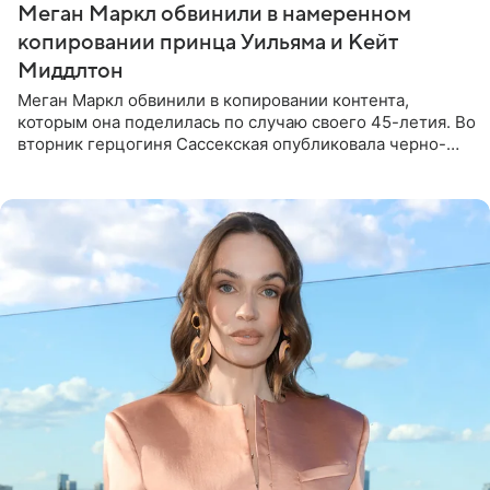
Меган Маркл обвинили в намеренном
копировании принца Уильяма и Кейт
Миддлтон
Меган Маркл обвинили в копировании контента,
которым она поделилась по случаю своего 45-летия. Во
вторник герцогиня Сассекская опубликовала черно-
белую фотографию, на которой она прыгает в бассейн с
воздушными