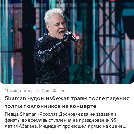
11 минут назад
Соня Жарова
Shaman чудом избежал травм после падения
толпы поклонников на концерте
Певца Shaman (Ярослав Дронов) едва не задавили
фанаты во время выступления на праздновании 95-
летия Абакана. Инцидент произошел прямо на сцене,
подробности сообщает «Абзац». Толпа поклонников