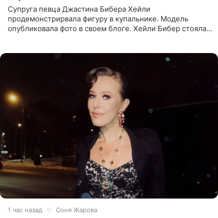
Супруга певца Джастина Бибера Хейли
продемонстрирвала фигуру в купальнике. Модель
опубликовала фото в своем блоге. Хейли Бибер стояла
перед зеркалом в желтом крошечном бархатном
бикини, которое дополнила
1 час назад
Соня Жарова