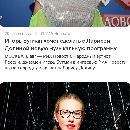
20 часов назад
© РИА Новости
Игорь Бутман хочет сделать с Ларисой
Долиной новую музыкальную программу
МОСКВА, 8 авг — РИА Новости. Народный артист
России, джазмен Игорь Бутман в интервью РИА Новости
назвал народную артистку Ларису Долину
великолепной певицей и рассказал о желании сделать с
ней новую совместную