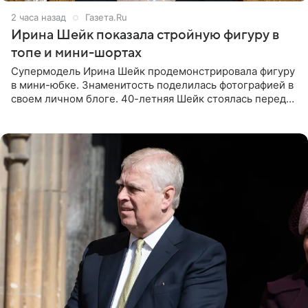
2 часа назад
Газета.Ru
Ирина Шейк показала стройную фигуру в
топе и мини-шортах
Супермодель Ирина Шейк продемонстрировала фигуру
в мини-юбке. Знаменитость поделилась фотографией в
своем личном блоге. 40-летняя Шейк стоялась перед
зеркалом в черном топе с кружевом, который
дополнила