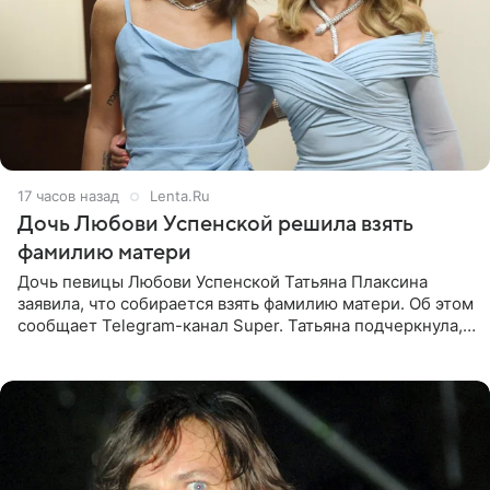
17 часов назад
Lenta.Ru
Дочь Любови Успенской решила взять
фамилию матери
Дочь певицы Любови Успенской Татьяна Плаксина
заявила, что собирается взять фамилию матери. Об этом
сообщает Telegram-канал Super. Татьяна подчеркнула,
что приняла решение о смене фамилии, поскольку
именно от